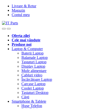
Livrare & Retur
Magazin
Contul meu
Oferta zilei
Cele mai vândute
Produse noi
Laptop & Computer
Baterii Laptop
Balamale Laptop
Tastaturi Laptop
Display Laptop
Mufe alimentare
Cabluri video
Încărcătoare Laptop
Carcase Laptop
Cooler Laptop
Tastaturi Desktop
Căști
Smartphone & Tablete
Huse Telefon