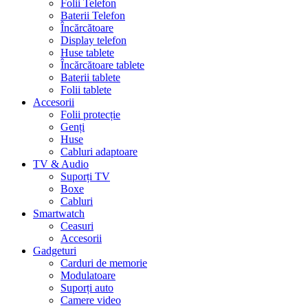
Folii Telefon
Baterii Telefon
Încărcătoare
Display telefon
Huse tablete
Încărcătoare tablete
Baterii tablete
Folii tablete
Accesorii
Folii protecție
Genți
Huse
Cabluri adaptoare
TV & Audio
Suporți TV
Boxe
Cabluri
Smartwatch
Ceasuri
Accesorii
Gadgeturi
Carduri de memorie
Modulatoare
Suporți auto
Camere video