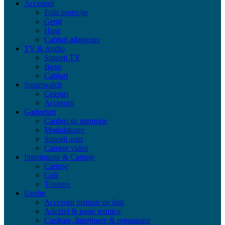
Accesorii
Folii protecție
Genți
Huse
Cabluri adaptoare
TV & Audio
Suporți TV
Boxe
Cabluri
Smartwatch
Ceasuri
Accesorii
Gadgeturi
Carduri de memorie
Modulatoare
Suporți auto
Camere video
Imprimante & Cartușe
Cartușe
Coli
Tonnere
Unelte
Accesorii pistoale de lipit
Adezivi & paste termice
Curățare, întreținere & organizare