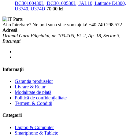
DC30100430L, DC30100530L, JAL10, Latitude E4300,
U3740, U374D
70,00
lei
Ai o întrebare? Ne poți suna și te vom ajuta!
+40 749 298 572
Adresă
Drumul Gura Făgetului, nr. 103-105, Et. 2, Ap. 18, Sector 3,
București
Informații
Garanția produselor
Livrare & Retur
Modalitate de plată
Politică de confidențialitate
Termeni & Condiții
Categorii
Laptop & Computer
Smartphone & Tablete