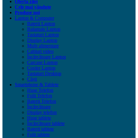
Oferta zilei
Cele mai vândute
Produse noi
Laptop & Computer
Baterii Laptop
Balamale Laptop
Tastaturi Laptop
Display Laptop
Mufe alimentare
Cabluri video
Încărcătoare Laptop
Carcase Laptop
Cooler Laptop
Tastaturi Desktop
Căști
Smartphone & Tablete
Huse Telefon
Folii Telefon
Baterii Telefon
Încărcătoare
Display telefon
Huse tablete
Încărcătoare tablete
Baterii tablete
Folii tablete