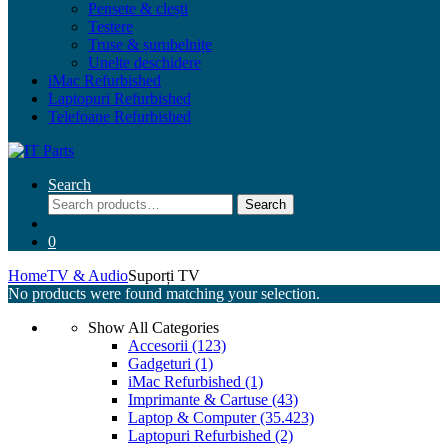
Pensete & clești
Testere
Truse & șurubelnițe
Unelte deschidere
iMac Refurbished
Laptopuri Refurbished
Telefoane Refurbished
Search
Search
Search
for:
0
Home
TV & Audio
Suporți TV
No products were found matching your selection.
Show All Categories
Accesorii
(123)
Gadgeturi
(1)
iMac Refurbished
(1)
Imprimante & Cartuse
(43)
Laptop & Computer
(35.423)
Laptopuri Refurbished
(2)