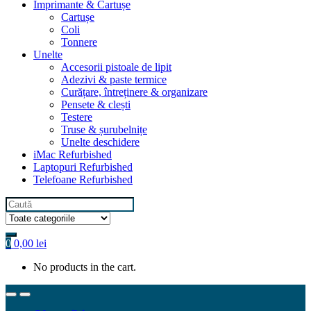
Imprimante & Cartușe
Cartușe
Coli
Tonnere
Unelte
Accesorii pistoale de lipit
Adezivi & paste termice
Curățare, întreținere & organizare
Pensete & clești
Testere
Truse & șurubelnițe
Unelte deschidere
iMac Refurbished
Laptopuri Refurbished
Telefoane Refurbished
Search
for:
0
0,00
lei
No products in the cart.