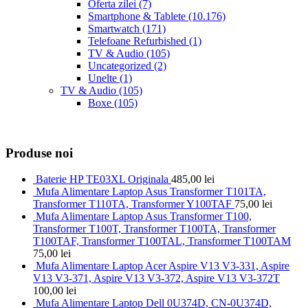
Oferta zilei
(7)
Smartphone & Tablete
(10.176)
Smartwatch
(171)
Telefoane Refurbished
(1)
TV & Audio
(105)
Uncategorized
(2)
Unelte
(1)
TV & Audio
(105)
Boxe
(105)
Produse noi
Baterie HP TE03XL Originala
485,00
lei
Mufa Alimentare Laptop Asus Transformer T101TA,
Transformer T110TA, Transformer Y100TAF
75,00
lei
Mufa Alimentare Laptop Asus Transformer T100,
Transformer T100T, Transformer T100TA, Transformer
T100TAF, Transformer T100TAL, Transformer T100TAM
75,00
lei
Mufa Alimentare Laptop Acer Aspire V13 V3-331, Aspire
V13 V3-371, Aspire V13 V3-372, Aspire V13 V3-372T
100,00
lei
Mufa Alimentare Laptop Dell 0U374D, CN-0U374D,