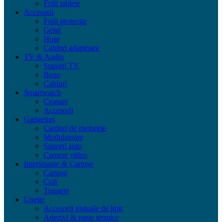
Folii tablete
Accesorii
Folii protecție
Genți
Huse
Cabluri adaptoare
TV & Audio
Suporți TV
Boxe
Cabluri
Smartwatch
Ceasuri
Accesorii
Gadgeturi
Carduri de memorie
Modulatoare
Suporți auto
Camere video
Imprimante & Cartușe
Cartușe
Coli
Tonnere
Unelte
Accesorii pistoale de lipit
Adezivi & paste termice