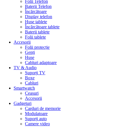
Folii Telefon
Baterii Telefon
Încărcătoare
Display telefon
Huse tablete
Încărcătoare tablete
Baterii tablete
Folii tablete
Accesorii
Folii protecție
Genți
Huse
Cabluri adaptoare
TV & Audio
Suporți TV
Boxe
Cabluri
Smartwatch
Ceasuri
Accesorii
Gadgeturi
Carduri de memorie
Modulatoare
Suporți auto
Camere video