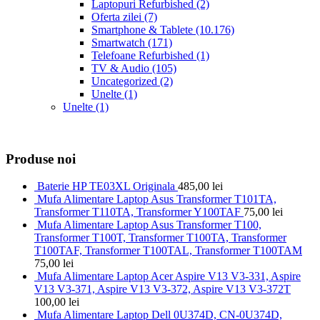
Laptopuri Refurbished
(2)
Oferta zilei
(7)
Smartphone & Tablete
(10.176)
Smartwatch
(171)
Telefoane Refurbished
(1)
TV & Audio
(105)
Uncategorized
(2)
Unelte
(1)
Unelte
(1)
Produse noi
Baterie HP TE03XL Originala
485,00
lei
Mufa Alimentare Laptop Asus Transformer T101TA,
Transformer T110TA, Transformer Y100TAF
75,00
lei
Mufa Alimentare Laptop Asus Transformer T100,
Transformer T100T, Transformer T100TA, Transformer
T100TAF, Transformer T100TAL, Transformer T100TAM
75,00
lei
Mufa Alimentare Laptop Acer Aspire V13 V3-331, Aspire
V13 V3-371, Aspire V13 V3-372, Aspire V13 V3-372T
100,00
lei
Mufa Alimentare Laptop Dell 0U374D, CN-0U374D,