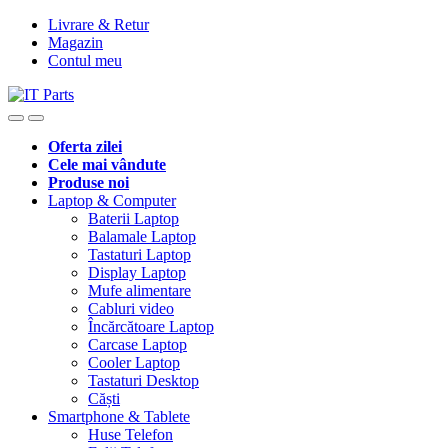
Livrare & Retur
Magazin
Contul meu
Oferta zilei
Cele mai vândute
Produse noi
Laptop & Computer
Baterii Laptop
Balamale Laptop
Tastaturi Laptop
Display Laptop
Mufe alimentare
Cabluri video
Încărcătoare Laptop
Carcase Laptop
Cooler Laptop
Tastaturi Desktop
Căști
Smartphone & Tablete
Huse Telefon