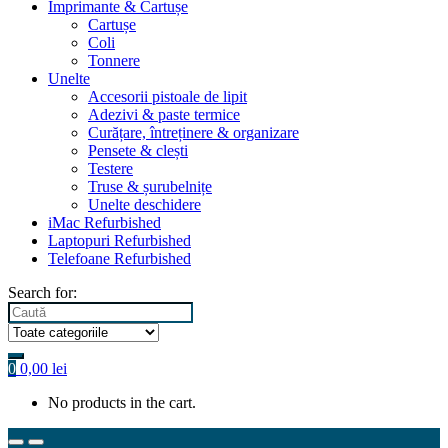
Imprimante & Cartușe
Cartușe
Coli
Tonnere
Unelte
Accesorii pistoale de lipit
Adezivi & paste termice
Curățare, întreținere & organizare
Pensete & clești
Testere
Truse & șurubelnițe
Unelte deschidere
iMac Refurbished
Laptopuri Refurbished
Telefoane Refurbished
Search for:
0
0,00
lei
No products in the cart.