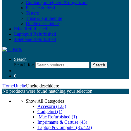
Curățare, întreținere & organizare
Pensete & clești
Testere
Truse & șurubelnițe
Unelte deschidere
iMac Refurbished
Laptopuri Refurbished
Telefoane Refurbished
Search
Search for:
Search
0
Home
Unelte
Unelte deschidere
No products were found matching your selection.
Show All Categories
Accesorii
(123)
Gadgeturi
(1)
iMac Refurbished
(1)
Imprimante & Cartuse
(43)
Laptop & Computer
(35.423)