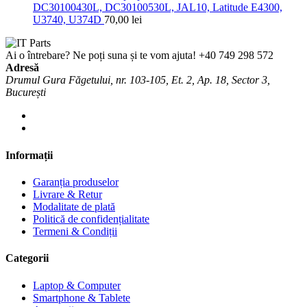
DC30100430L, DC30100530L, JAL10, Latitude E4300,
U3740, U374D
70,00
lei
Ai o întrebare? Ne poți suna și te vom ajuta!
+40 749 298 572
Adresă
Drumul Gura Făgetului, nr. 103-105, Et. 2, Ap. 18, Sector 3,
București
Informații
Garanția produselor
Livrare & Retur
Modalitate de plată
Politică de confidențialitate
Termeni & Condiții
Categorii
Laptop & Computer
Smartphone & Tablete