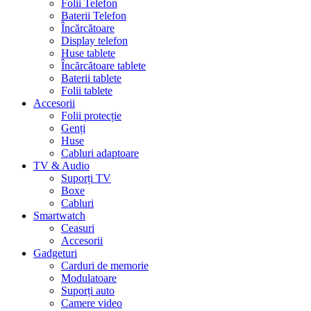
Folii Telefon
Baterii Telefon
Încărcătoare
Display telefon
Huse tablete
Încărcătoare tablete
Baterii tablete
Folii tablete
Accesorii
Folii protecție
Genți
Huse
Cabluri adaptoare
TV & Audio
Suporți TV
Boxe
Cabluri
Smartwatch
Ceasuri
Accesorii
Gadgeturi
Carduri de memorie
Modulatoare
Suporți auto
Camere video