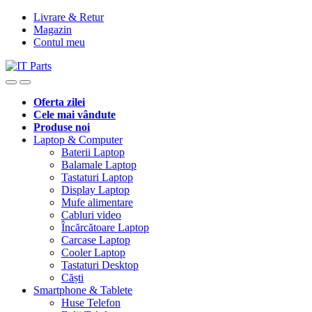
Livrare & Retur
Magazin
Contul meu
Oferta zilei
Cele mai vândute
Produse noi
Laptop & Computer
Baterii Laptop
Balamale Laptop
Tastaturi Laptop
Display Laptop
Mufe alimentare
Cabluri video
Încărcătoare Laptop
Carcase Laptop
Cooler Laptop
Tastaturi Desktop
Căști
Smartphone & Tablete
Huse Telefon