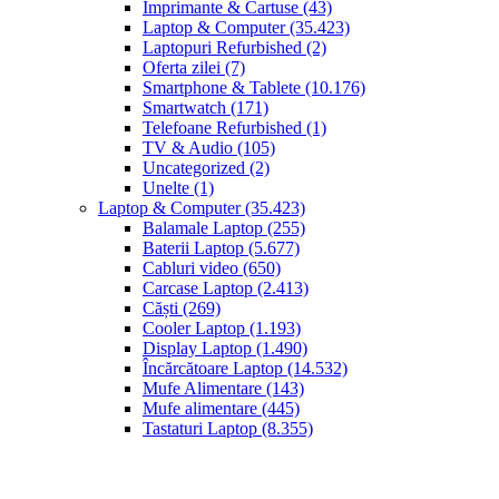
Imprimante & Cartuse
(43)
Laptop & Computer
(35.423)
Laptopuri Refurbished
(2)
Oferta zilei
(7)
Smartphone & Tablete
(10.176)
Smartwatch
(171)
Telefoane Refurbished
(1)
TV & Audio
(105)
Uncategorized
(2)
Unelte
(1)
Laptop & Computer
(35.423)
Balamale Laptop
(255)
Baterii Laptop
(5.677)
Cabluri video
(650)
Carcase Laptop
(2.413)
Căști
(269)
Cooler Laptop
(1.193)
Display Laptop
(1.490)
Încărcătoare Laptop
(14.532)
Mufe Alimentare
(143)
Mufe alimentare
(445)
Tastaturi Laptop
(8.355)