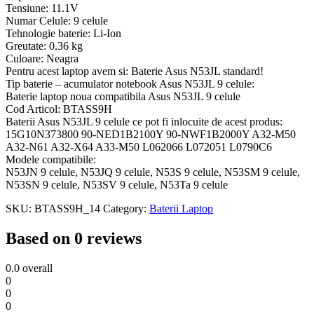
Tensiune: 11.1V
Numar Celule: 9 celule
Tehnologie baterie: Li-Ion
Greutate: 0.36 kg
Culoare: Neagra
Pentru acest laptop avem si: Baterie Asus N53JL standard!
Tip baterie – acumulator notebook Asus N53JL 9 celule:
Baterie laptop noua compatibila Asus N53JL 9 celule
Cod Articol: BTASS9H
Baterii Asus N53JL 9 celule ce pot fi inlocuite de acest produs:
15G10N373800 90-NED1B2100Y 90-NWF1B2000Y A32-M50
A32-N61 A32-X64 A33-M50 L062066 L072051 L0790C6
Modele compatibile:
N53JN 9 celule, N53JQ 9 celule, N53S 9 celule, N53SM 9 celule,
N53SN 9 celule, N53SV 9 celule, N53Ta 9 celule
SKU:
BTASS9H_14
Category:
Baterii Laptop
Based on 0 reviews
0.0
overall
0
0
0