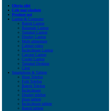
Oferta zilei
Cele mai vândute
Produse noi
Laptop & Computer
Baterii Laptop
Balamale Laptop
Tastaturi Laptop
Display Laptop
Mufe alimentare
Cabluri video
Încărcătoare Laptop
Carcase Laptop
Cooler Laptop
Tastaturi Desktop
Căști
Smartphone & Tablete
Huse Telefon
Folii Telefon
Baterii Telefon
Încărcătoare
Display telefon
Huse tablete
Încărcătoare tablete
Baterii tablete