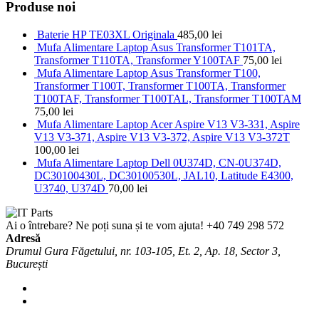
Produse noi
Baterie HP TE03XL Originala
485,00
lei
Mufa Alimentare Laptop Asus Transformer T101TA,
Transformer T110TA, Transformer Y100TAF
75,00
lei
Mufa Alimentare Laptop Asus Transformer T100,
Transformer T100T, Transformer T100TA, Transformer
T100TAF, Transformer T100TAL, Transformer T100TAM
75,00
lei
Mufa Alimentare Laptop Acer Aspire V13 V3-331, Aspire
V13 V3-371, Aspire V13 V3-372, Aspire V13 V3-372T
100,00
lei
Mufa Alimentare Laptop Dell 0U374D, CN-0U374D,
DC30100430L, DC30100530L, JAL10, Latitude E4300,
U3740, U374D
70,00
lei
Ai o întrebare? Ne poți suna și te vom ajuta!
+40 749 298 572
Adresă
Drumul Gura Făgetului, nr. 103-105, Et. 2, Ap. 18, Sector 3,
București