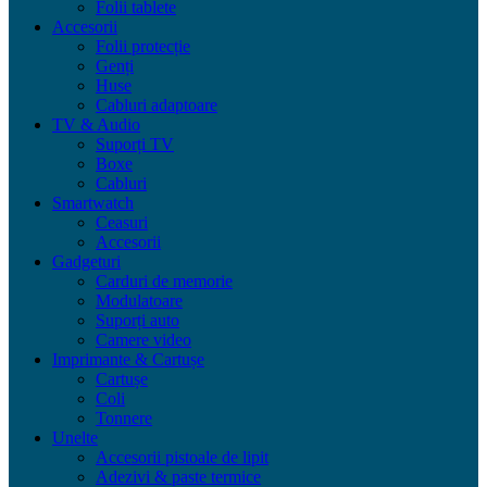
Folii tablete
Accesorii
Folii protecție
Genți
Huse
Cabluri adaptoare
TV & Audio
Suporți TV
Boxe
Cabluri
Smartwatch
Ceasuri
Accesorii
Gadgeturi
Carduri de memorie
Modulatoare
Suporți auto
Camere video
Imprimante & Cartușe
Cartușe
Coli
Tonnere
Unelte
Accesorii pistoale de lipit
Adezivi & paste termice