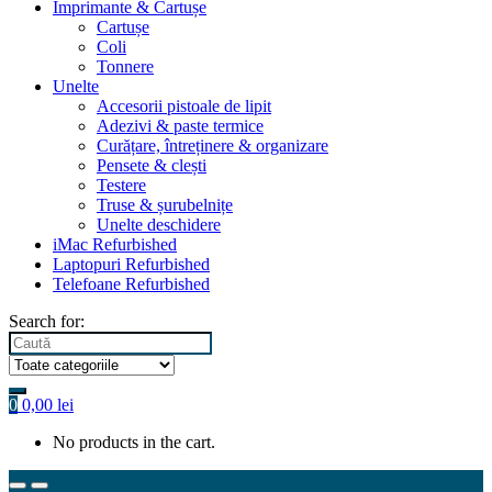
Imprimante & Cartușe
Cartușe
Coli
Tonnere
Unelte
Accesorii pistoale de lipit
Adezivi & paste termice
Curățare, întreținere & organizare
Pensete & clești
Testere
Truse & șurubelnițe
Unelte deschidere
iMac Refurbished
Laptopuri Refurbished
Telefoane Refurbished
Search for:
0
0,00
lei
No products in the cart.