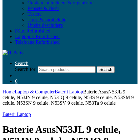
Curățare, întreținere & organizare
Pensete & clești
Testere
Truse & șurubelnițe
Unelte deschidere
iMac Refurbished
Laptopuri Refurbished
Telefoane Refurbished
Search
Search for:
Search
0
Home
Laptop & Computer
Baterii Laptop
Baterie AsusN53JL 9
celule, N53JN 9 celule, N53JQ 9 celule, N53S 9 celule, N53SM 9
celule, N53SN 9 celule, N53SV 9 celule, N53Ta 9 celule
Baterii Laptop
Baterie AsusN53JL 9 celule,