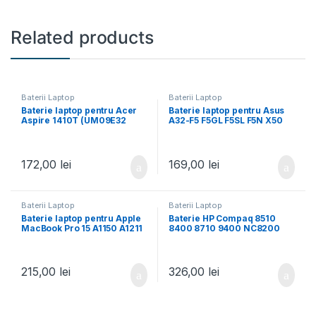
Related products
Baterii Laptop
Baterii Laptop
Baterie laptop pentru Acer
Baterie laptop pentru Asus
Aspire 1410T (UM09E32
A32-F5 F5GL F5SL F5N X50
UM09E70 934T2039F)
X50SL
172,00
lei
169,00
lei
Baterii Laptop
Baterii Laptop
Baterie laptop pentru Apple
Baterie HP Compaq 8510
MacBook Pro 15 A1150 A1211
8400 8710 9400 NC8200
A1226 A1260 Early 2006,
NC8230 NC8430 NW8200
Late 2006, Mid 2007, Late
NW8240 NW8440 NW9440
2007, Early 2008
NX8200 NX8220 NX8420
NX9420
215,00
lei
326,00
lei