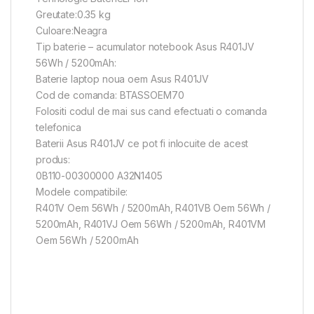
Greutate:0.35 kg
Culoare:Neagra
Tip baterie – acumulator notebook Asus R401JV
56Wh / 5200mAh:
Baterie laptop noua oem Asus R401JV
Cod de comanda: BTASSOEM70
Folositi codul de mai sus cand efectuati o comanda
telefonica
Baterii Asus R401JV ce pot fi inlocuite de acest
produs:
0B110-00300000 A32N1405
Modele compatibile:
R401V Oem 56Wh / 5200mAh, R401VB Oem 56Wh /
5200mAh, R401VJ Oem 56Wh / 5200mAh, R401VM
Oem 56Wh / 5200mAh