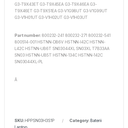
G3-T9X43ET G3-T9X45EA G3-T9X46EA G3-
T9X46ET G3-T9X51EA G3-V1G98UT G3-V1G99UT
G3-V1H01UT G3-V1H02UT G3-V1H03UT
Part number:
800232-241 800232-271 800232-541
800514-001 HSTNN-DB6V HSTNN-I42C HSTNN-
L42C HSTNN-UB6T SN03044XL SN03XL T7B33AA
SN03 HSTNN-UB5T HSTNN-134C HSTNN-142C
SN03044XL-PL
Â
SKU:
HPPSN03H3S1P
Category:
Baterii
Laptop