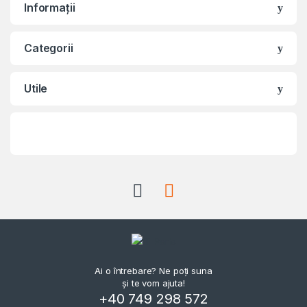
Informații
Categorii
Utile
Ai o întrebare? Ne poți suna
și te vom ajuta!
+40 749 298 572