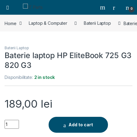
0
Home
Laptop & Computer
Baterii Laptop
Bateri
Baterii Laptop
Baterie laptop HP EliteBook 725 G3
820 G3
Disponibilitate:
2 in stock
189,00
lei
Baterie laptop HP EliteBook 725 G3 820 G3 quantity
Add to cart