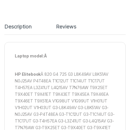
Description
Reviews
Laptop model:Â
HP Elitebook
Â 820 G4 725 G3 L8K49AV L8K51AV
N0J25AV P4T48EA T1C12UT T1C14UT T1C17UT
T4H57EA L3Z41UT L4Q15AV T7N76AW T9X25ET
T9X40ET T9X41ET T9X43ET T9X45EA T9X46EA
T9X46ET T9X51EA V1G98UT V1G99UT V1H01UT
V1H02UT V1H03UT G3-L8K49AV G3-L8K51AV G3-
N0J25AV G3-P4T48EA G3-T1C12UT G3-T1C14UT G3-
T1C17UT G3-T4H57EA G3-L3Z41UT G3-L4Q15AV G3-
T7N76AW G3-T9X25ET G3-T9X40ET G3-T9X41ET