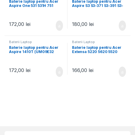
Baterie laptop pentru Acer
Baterie laptop pentru Acer
Aspire One 531 531H 751
Aspire S3 S3-371 S3-391 S3-
751H ZA3 ZG8 UM09A71
951 AP11D4F AP11D3F
MS2346
172,00
lei
180,00
lei
Baterii Laptop
Baterii Laptop
Baterie laptop pentru Acer
Baterie laptop pentru Acer
Aspire 1410T (UM09E32
Extensa 5220 5620 5520
UM09E70 934T2039F)
7520
172,00
lei
166,00
lei