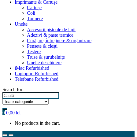
Imprimante & Cartușe
Cartușe
Coli
Tonnere
Unelte
Accesorii pistoale de lipit
Adezivi & paste termice
Curățare, întreținere & organizare
Pensete & clești
Testere
Truse & șurubelnițe
Unelte deschidere
iMac Refurbished
Laptopuri Refurbished
Telefoane Refurbished
Search for:
0
0,00
lei
No products in the cart.