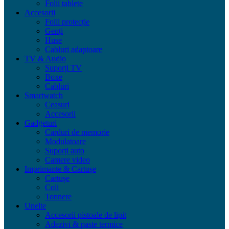
Folii tablete
Accesorii
Folii protecție
Genți
Huse
Cabluri adaptoare
TV & Audio
Suporți TV
Boxe
Cabluri
Smartwatch
Ceasuri
Accesorii
Gadgeturi
Carduri de memorie
Modulatoare
Suporți auto
Camere video
Imprimante & Cartușe
Cartușe
Coli
Tonnere
Unelte
Accesorii pistoale de lipit
Adezivi & paste termice