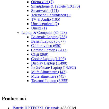
Oferta zilei
(7)
Smartphone & Tablete
(10.176)
Smartwatch
(171)
Telefoane Refurbished
(1)
TV & Audio
(105)
Uncategorized
(2)
Unelte
(1)
Laptop & Computer
(35.423)
Balamale Laptop
(255)
Baterii Laptop
(5.677)
Cabluri video
(650)
Carcase Laptop
(2.413)
Căști
(269)
Cooler Laptop
(1.193)
Display Laptop
(1.490)
Încărcătoare Laptop
(14.532)
Mufe Alimentare
(143)
Mufe alimentare
(445)
Tastaturi Laptop
(8.355)
Produse noi
Baterie HP TE03XL Originala
485,00
lei