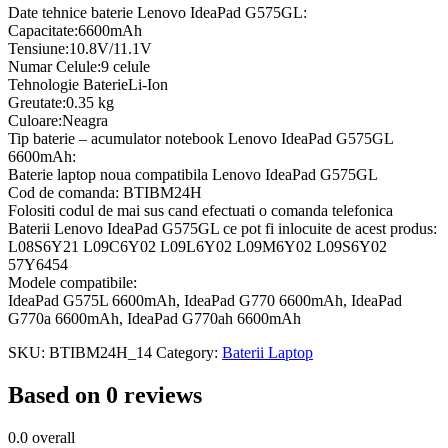
Date tehnice baterie Lenovo IdeaPad G575GL:
Capacitate:6600mAh
Tensiune:10.8V/11.1V
Numar Celule:9 celule
Tehnologie BaterieLi-Ion
Greutate:0.35 kg
Culoare:Neagra
Tip baterie – acumulator notebook Lenovo IdeaPad G575GL
6600mAh:
Baterie laptop noua compatibila Lenovo IdeaPad G575GL
Cod de comanda: BTIBM24H
Folositi codul de mai sus cand efectuati o comanda telefonica
Baterii Lenovo IdeaPad G575GL ce pot fi inlocuite de acest produs:
L08S6Y21 L09C6Y02 L09L6Y02 L09M6Y02 L09S6Y02
57Y6454
Modele compatibile:
IdeaPad G575L 6600mAh, IdeaPad G770 6600mAh, IdeaPad
G770a 6600mAh, IdeaPad G770ah 6600mAh
SKU:
BTIBM24H_14
Category:
Baterii Laptop
Based on 0 reviews
0.0
overall