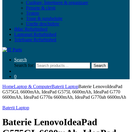
Curățare, întreținere & organizare
Pensete & clești
Testere
Truse & șurubelnițe
Unelte deschidere
iMac Refurbished
Laptopuri Refurbished
Telefoane Refurbished
Search
Search for:
Search
0
Home
Laptop & Computer
Baterii Laptop
Baterie LenovoIdeaPad
G575GL 6600mAh, IdeaPad G575L 6600mAh, IdeaPad G770
6600mAh, IdeaPad G770a 6600mAh, IdeaPad G770ah 6600mAh
Baterii Laptop
Baterie LenovoIdeaPad