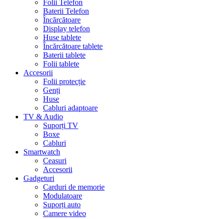
Folii Telefon
Baterii Telefon
Încărcătoare
Display telefon
Huse tablete
Încărcătoare tablete
Baterii tablete
Folii tablete
Accesorii
Folii protecție
Genți
Huse
Cabluri adaptoare
TV & Audio
Suporți TV
Boxe
Cabluri
Smartwatch
Ceasuri
Accesorii
Gadgeturi
Carduri de memorie
Modulatoare
Suporți auto
Camere video