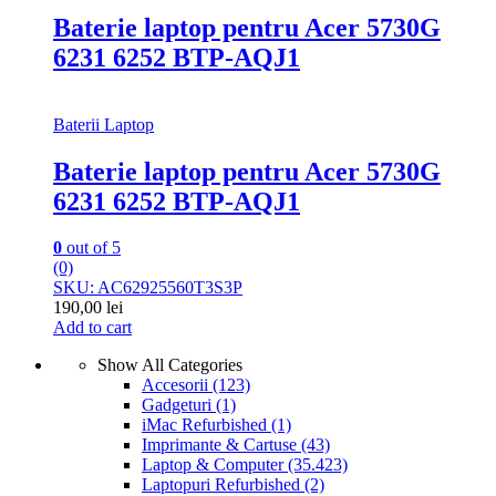
Baterie laptop pentru Acer 5730G
6231 6252 BTP-AQJ1
Baterii Laptop
Baterie laptop pentru Acer 5730G
6231 6252 BTP-AQJ1
0
out of 5
(0)
SKU: AC62925560T3S3P
190,00
lei
Add to cart
Show All Categories
Accesorii
(123)
Gadgeturi
(1)
iMac Refurbished
(1)
Imprimante & Cartuse
(43)
Laptop & Computer
(35.423)
Laptopuri Refurbished
(2)