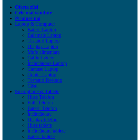
Oferta zilei
Cele mai vândute
Produse noi
Laptop & Computer
Baterii Laptop
Balamale Laptop
Tastaturi Laptop
Display Laptop
Mufe alimentare
Cabluri video
Încărcătoare Laptop
Carcase Laptop
Cooler Laptop
Tastaturi Desktop
Căști
Smartphone & Tablete
Huse Telefon
Folii Telefon
Baterii Telefon
Încărcătoare
Display telefon
Huse tablete
Încărcătoare tablete
Baterii tablete