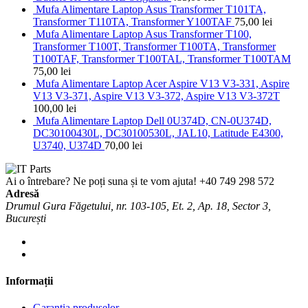
Mufa Alimentare Laptop Asus Transformer T101TA,
Transformer T110TA, Transformer Y100TAF
75,00
lei
Mufa Alimentare Laptop Asus Transformer T100,
Transformer T100T, Transformer T100TA, Transformer
T100TAF, Transformer T100TAL, Transformer T100TAM
75,00
lei
Mufa Alimentare Laptop Acer Aspire V13 V3-331, Aspire
V13 V3-371, Aspire V13 V3-372, Aspire V13 V3-372T
100,00
lei
Mufa Alimentare Laptop Dell 0U374D, CN-0U374D,
DC30100430L, DC30100530L, JAL10, Latitude E4300,
U3740, U374D
70,00
lei
Ai o întrebare? Ne poți suna și te vom ajuta!
+40 749 298 572
Adresă
Drumul Gura Făgetului, nr. 103-105, Et. 2, Ap. 18, Sector 3,
București
Informații
Garanția produselor