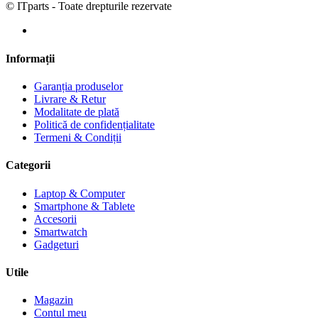
© ITparts - Toate drepturile rezervate
Informații
Garanția produselor
Livrare & Retur
Modalitate de plată
Politică de confidențialitate
Termeni & Condiții
Categorii
Laptop & Computer
Smartphone & Tablete
Accesorii
Smartwatch
Gadgeturi
Utile
Magazin
Contul meu