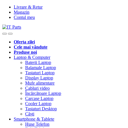
Livrare & Retur
Magazin
Contul meu
Oferta zilei
Cele mai vândute
Produse noi
Laptop & Computer
Baterii Laptop
Balamale Laptop
Tastaturi Laptop
Display Laptop
Mufe alimentare
Cabluri video
Încărcătoare Laptop
Carcase Laptop
Cooler Laptop
Tastaturi Desktop
Căști
Smartphone & Tablete
Huse Telefon