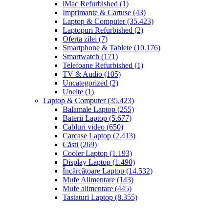
iMac Refurbished
(1)
Imprimante & Cartuse
(43)
Laptop & Computer
(35.423)
Laptopuri Refurbished
(2)
Oferta zilei
(7)
Smartphone & Tablete
(10.176)
Smartwatch
(171)
Telefoane Refurbished
(1)
TV & Audio
(105)
Uncategorized
(2)
Unelte
(1)
Laptop & Computer
(35.423)
Balamale Laptop
(255)
Baterii Laptop
(5.677)
Cabluri video
(650)
Carcase Laptop
(2.413)
Căști
(269)
Cooler Laptop
(1.193)
Display Laptop
(1.490)
Încărcătoare Laptop
(14.532)
Mufe Alimentare
(143)
Mufe alimentare
(445)
Tastaturi Laptop
(8.355)