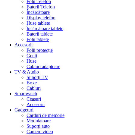
Folii Telefon
Baterii Telefon
Încărcătoare
Display telefon
Huse tablete
Încărcătoare tablete
Baterii tablete
Folii tablete
Accesorii
Folii protecție
Genți
Huse
Cabluri adaptoare
TV & Audio
Suporți TV
Boxe
Cabluri
Smartwatch
Ceasuri
Accesorii
Gadgeturi
Carduri de memorie
Modulatoare
Suporți auto
Camere video