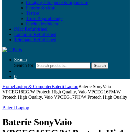
Curățare, întreținere & organizare
Pensete & clești
Testere
Truse & șurubelnițe
Unelte deschidere
iMac Refurbished
Laptopuri Refurbished
Telefoane Refurbished
Search
Search for:
Search
0
Home
Laptop & Computer
Baterii Laptop
Baterie SonyVaio
VPCEG16EG/W Protech High Quality, Vaio VPCEG16FM/W
Protech High Quality, Vaio VPCEG17FH/W Protech High Quality
Baterii Laptop
Baterie SonyVaio