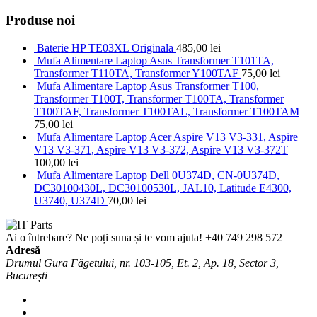
Produse noi
Baterie HP TE03XL Originala
485,00
lei
Mufa Alimentare Laptop Asus Transformer T101TA,
Transformer T110TA, Transformer Y100TAF
75,00
lei
Mufa Alimentare Laptop Asus Transformer T100,
Transformer T100T, Transformer T100TA, Transformer
T100TAF, Transformer T100TAL, Transformer T100TAM
75,00
lei
Mufa Alimentare Laptop Acer Aspire V13 V3-331, Aspire
V13 V3-371, Aspire V13 V3-372, Aspire V13 V3-372T
100,00
lei
Mufa Alimentare Laptop Dell 0U374D, CN-0U374D,
DC30100430L, DC30100530L, JAL10, Latitude E4300,
U3740, U374D
70,00
lei
Ai o întrebare? Ne poți suna și te vom ajuta!
+40 749 298 572
Adresă
Drumul Gura Făgetului, nr. 103-105, Et. 2, Ap. 18, Sector 3,
București