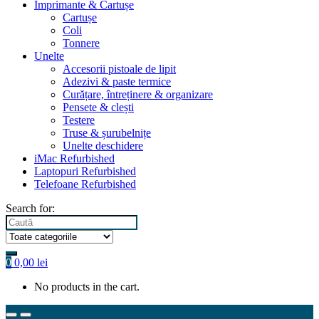
Imprimante & Cartușe
Cartușe
Coli
Tonnere
Unelte
Accesorii pistoale de lipit
Adezivi & paste termice
Curățare, întreținere & organizare
Pensete & clești
Testere
Truse & șurubelnițe
Unelte deschidere
iMac Refurbished
Laptopuri Refurbished
Telefoane Refurbished
Search for:
0
0,00
lei
No products in the cart.