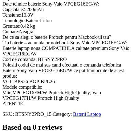
Date tehnice baterie Sony Vaio VPCEG16EG/W:
Capacitate:5200mAh
Tensiune:10.8V
Tehnologie BaterieLi-Ion
Greutate:0.42 kg
Culoare:Neagra
De ce sa alegi o baterie Protech pentru Macbook-ul tau?
Tip baterie – acumulator notebook Sony Vaio VPCEG16EG/W:
Baterie laptop noua COMPATIBILA calitate premium Sony Vaio
VPCEG16EG/W
Cod de comanda: BTSNY2PRO
Folositi codul de mai sus cand efectuati o comanda telefonica
Baterii Sony Vaio VPCEG16EG/W ce pot fi inlocuite de acest
produs:
VGP-BPS26 BGP-BPL26
Modele compatibile:
Vaio VPCEG16FM/W Protech High Quality, Vaio
VPCEG17FH/W Protech High Quality
ATENTIE!
SKU:
BTSNY2PRO_15
Category:
Baterii Laptop
Based on 0 reviews