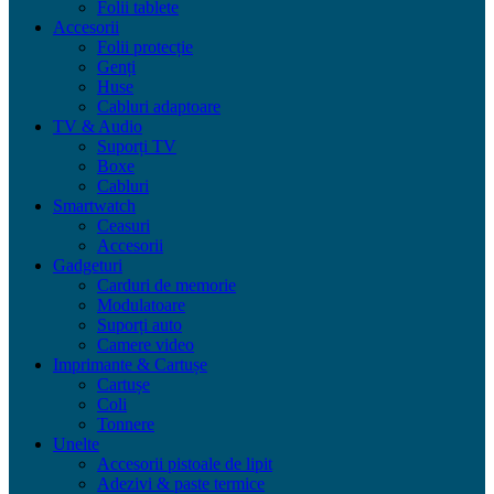
Folii tablete
Accesorii
Folii protecție
Genți
Huse
Cabluri adaptoare
TV & Audio
Suporți TV
Boxe
Cabluri
Smartwatch
Ceasuri
Accesorii
Gadgeturi
Carduri de memorie
Modulatoare
Suporți auto
Camere video
Imprimante & Cartușe
Cartușe
Coli
Tonnere
Unelte
Accesorii pistoale de lipit
Adezivi & paste termice