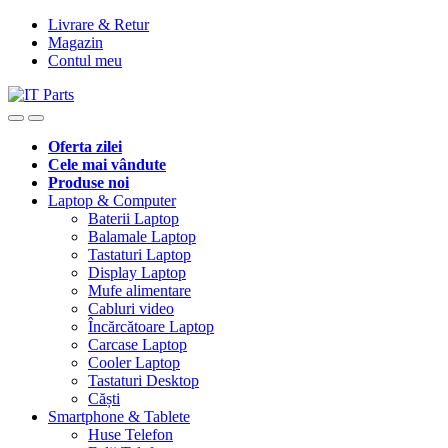
Livrare & Retur
Magazin
Contul meu
Oferta zilei
Cele mai vândute
Produse noi
Laptop & Computer
Baterii Laptop
Balamale Laptop
Tastaturi Laptop
Display Laptop
Mufe alimentare
Cabluri video
Încărcătoare Laptop
Carcase Laptop
Cooler Laptop
Tastaturi Desktop
Căști
Smartphone & Tablete
Huse Telefon