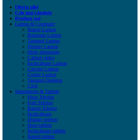
Oferta zilei
Cele mai vândute
Produse noi
Laptop & Computer
Baterii Laptop
Balamale Laptop
Tastaturi Laptop
Display Laptop
Mufe alimentare
Cabluri video
Încărcătoare Laptop
Carcase Laptop
Cooler Laptop
Tastaturi Desktop
Căști
Smartphone & Tablete
Huse Telefon
Folii Telefon
Baterii Telefon
Încărcătoare
Display telefon
Huse tablete
Încărcătoare tablete
Baterii tablete