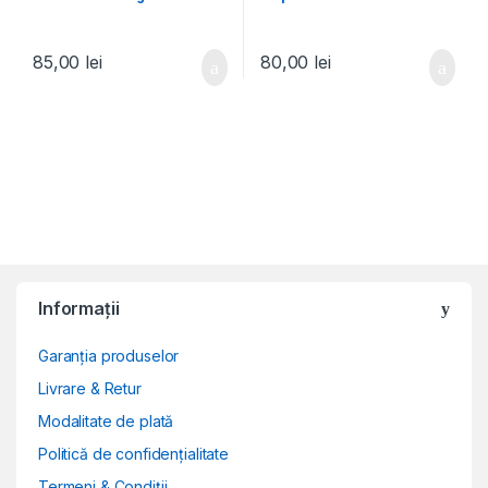
MF60120V1-C080-G9A
3T25W DFB451005M20T
85,00
lei
80,00
lei
Informații
Garanția produselor
Livrare & Retur
Modalitate de plată
Politică de confidențialitate
Termeni & Condiții