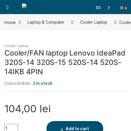
0
Home
Laptop & Computer
Cooler Laptop
Coole
Cooler Laptop
Cooler/FAN laptop Lenovo IdeaPad
320S-14 320S-15 520S-14 520S-
14IKB 4PIN
Disponibilitate:
2 in stock
104,00
lei
Cooler/FAN laptop Lenovo IdeaPad 320S-14 320S-15 520S-14 
Add to cart