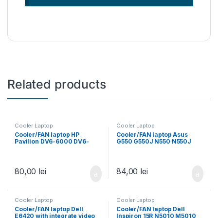
Related products
Cooler Laptop
Cooler Laptop
Cooler/FAN laptop HP
Cooler/FAN laptop Asus
Pavilion DV6-6000 DV6-
G550 G550J N550 N550J
6050 DV6-6090 DV6-6100
N750 N750J Q550 Q550L
DV6-6200 dv7-6000 dv7-
GL550JK R552JA N750JV
6100
4PIN
80,00
lei
84,00
lei
Cooler Laptop
Cooler Laptop
Cooler/FAN laptop Dell
Cooler/FAN laptop Dell
E6420 with integrate video
Inspiron 15R N5010 M5010