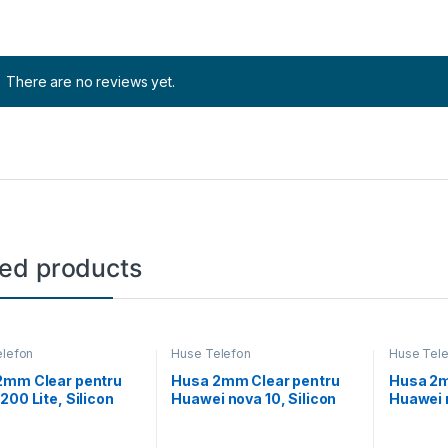
There are no reviews yet.
ted products
elefon
Huse Telefon
Huse Tel
2mm Clear pentru
Husa 2mm Clear pentru
Husa 2m
200 Lite, Silicon
Huawei nova 10, Silicon
Huawei n
Transparenta
Slim, Transparenta
Slim, T