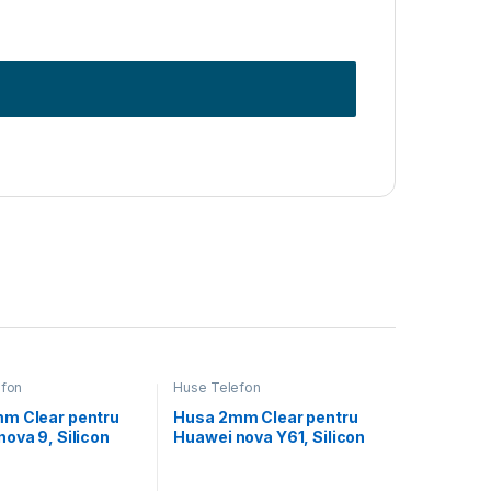
efon
Huse Telefon
m Clear pentru
Husa 2mm Clear pentru
ova 9, Silicon
Huawei nova Y61, Silicon
ransparenta
Slim, Transparenta