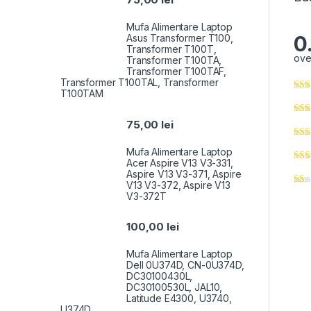
Mufa Alimentare Laptop
0
Asus Transformer T100,
Transformer T100T,
ove
Transformer T100TA,
Transformer T100TAF,
Transformer T100TAL, Transformer
T100TAM
75,00
lei
Mufa Alimentare Laptop
Acer Aspire V13 V3-331,
Aspire V13 V3-371, Aspire
V13 V3-372, Aspire V13
V3-372T
100,00
lei
Mufa Alimentare Laptop
Dell 0U374D, CN-0U374D,
DC30100430L,
DC30100530L, JAL10,
Latitude E4300, U3740,
U374D