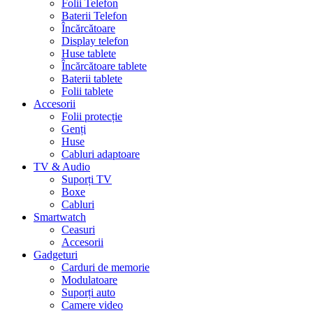
Folii Telefon
Baterii Telefon
Încărcătoare
Display telefon
Huse tablete
Încărcătoare tablete
Baterii tablete
Folii tablete
Accesorii
Folii protecție
Genți
Huse
Cabluri adaptoare
TV & Audio
Suporți TV
Boxe
Cabluri
Smartwatch
Ceasuri
Accesorii
Gadgeturi
Carduri de memorie
Modulatoare
Suporți auto
Camere video