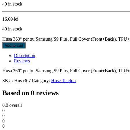
40 in stock
16,00
lei
40 in stock
Husa 360° pentru Samsung S9 Plus, Full Cover (Front+Back), TP
Add to cart
Description
Reviews
Husa 360° pentru Samsung S9 Plus, Full Cover (Front+Back), T
SKU:
Husa367
Category:
Huse Telefon
Based on 0 reviews
0.0
overall
0
0
0
0