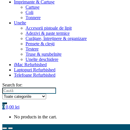
Imprimante & Cartușe
Cartușe
Coli
Tonnere
Unelte
Accesorii pistoale de lipit
Adezivi & paste termice
Curățare, întreținere & organizare
Pensete & clești
Testere
Truse & șurubelnițe
Unelte deschidere
iMac Refurbished
Laptopuri Refurbished
Telefoane Refurbished
Search for:
0
0,00
lei
No products in the cart.