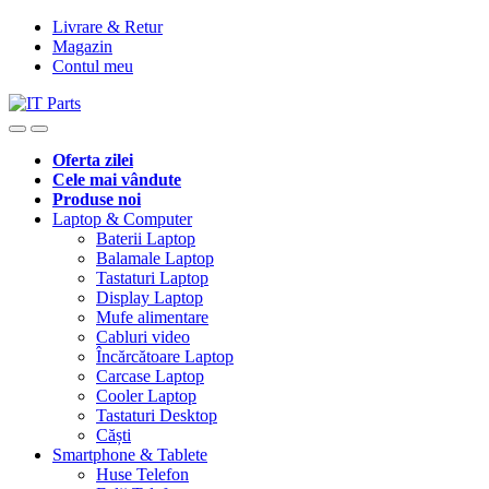
Livrare & Retur
Magazin
Contul meu
Oferta zilei
Cele mai vândute
Produse noi
Laptop & Computer
Baterii Laptop
Balamale Laptop
Tastaturi Laptop
Display Laptop
Mufe alimentare
Cabluri video
Încărcătoare Laptop
Carcase Laptop
Cooler Laptop
Tastaturi Desktop
Căști
Smartphone & Tablete
Huse Telefon