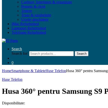
Curățare, întreținere & organizare
Pensete & clești
Testere
Truse & șurubelnițe
Unelte deschidere
iMac Refurbished
Laptopuri Refurbished
Telefoane Refurbished
Search
Search for:
Search
0
Home
Smartphone & Tablete
Huse Telefon
Husa 360° pentru Samsun
Huse Telefon
Husa 360° pentru Samsung S9 
Disponibilitate: