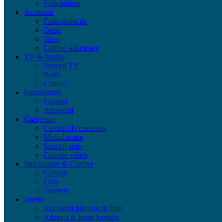
Folii tablete
Accesorii
Folii protecție
Genți
Huse
Cabluri adaptoare
TV & Audio
Suporți TV
Boxe
Cabluri
Smartwatch
Ceasuri
Accesorii
Gadgeturi
Carduri de memorie
Modulatoare
Suporți auto
Camere video
Imprimante & Cartușe
Cartușe
Coli
Tonnere
Unelte
Accesorii pistoale de lipit
Adezivi & paste termice