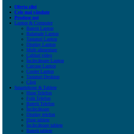
Oferta zilei
Cele mai vândute
Produse noi
Laptop & Computer
Baterii Laptop
Balamale Laptop
Tastaturi Laptop
Display Laptop
Mufe alimentare
Cabluri video
Încărcătoare Laptop
Carcase Laptop
Cooler Laptop
Tastaturi Desktop
Căști
Smartphone & Tablete
Huse Telefon
Folii Telefon
Baterii Telefon
Încărcătoare
Display telefon
Huse tablete
Încărcătoare tablete
Baterii tablete