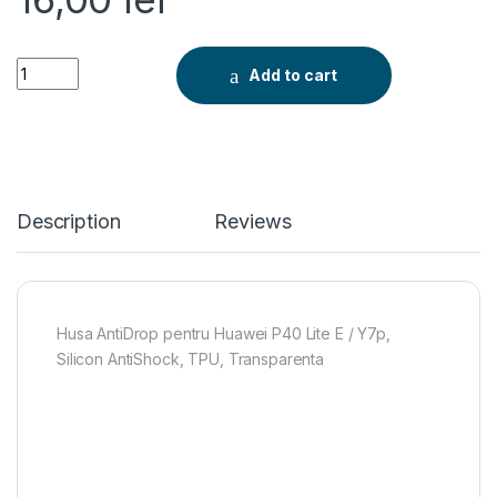
Husa AntiDrop pentru Huawei P40 Lite E / Y7p, Silicon AntiSh
Add to cart
Description
Reviews
Husa AntiDrop pentru Huawei P40 Lite E / Y7p,
Silicon AntiShock, TPU, Transparenta