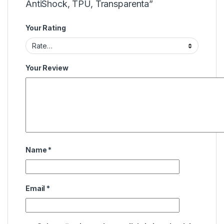
AntiShock, TPU, Transparenta”
Your Rating
Your Review
Name
*
Email
*