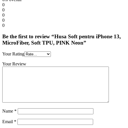
0
0
0
0
0
Be the first to review “Husa Soft pentru iPhone 13,
MicroFiber, Soft TPU, PINK Neon”
Your Rating
Your Review
Name
*
Email
*