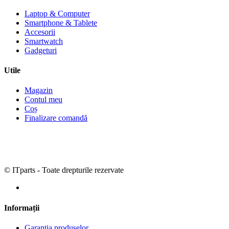
Laptop & Computer
Smartphone & Tablete
Accesorii
Smartwatch
Gadgeturi
Utile
Magazin
Contul meu
Coș
Finalizare comandă
© ITparts - Toate drepturile rezervate
Informații
Garanția produselor