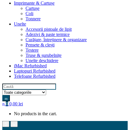
Imprimante & Cartușe
Cartușe
Coli
Tonnere
Unelte
Accesorii pistoale de lipit
Adezivi & paste termice
Curățare, întreținere & organizare
Pensete & clești
Testere
Truse & șurubelnițe
Unelte deschidere
iMac Refurbished
Laptopuri Refurbished
Telefoane Refurbished
Search
for:
0
0,00
lei
No products in the cart.