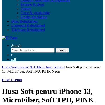
Curățare, întreținere & organizare
Pensete & clești
Testere
Truse & șurubelnițe
Unelte deschidere
iMac Refurbished
Laptopuri Refurbished
Telefoane Refurbished
Search
Search
Search
for:
0
Home
Smartphone & Tablete
Huse Telefon
Husa Soft pentru iPhone
13, MicroFiber, Soft TPU, PINK Neon
Huse Telefon
Husa Soft pentru iPhone 13,
MicroFiber, Soft TPU, PINK