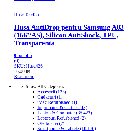
Huse Telefon
Husa AntiDrop pentru Samsung A03
(166’/AS), Silicon AntiShock, TPU,
Transparenta
0
out of 5
(0)
SKU: Husa426
16,00
lei
Read more
Show All Categories
Accesorii
(123)
Gadgeturi
(1)
iMac Refurbished
(1)
Imprimante & Cartuse
(43)
Laptop & Computer
(35.423)
Laptopuri Refurbished
(2)
Oferta zilei
(7)
Smartphone & Tablete
(10.176)