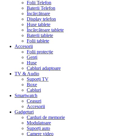
Folii Telefon
Baterii Telefon
Încărcătoare
Display telefon
Huse tablete
Încărcătoare tablete
Baterii tablete
Folii tablete
Accesorii
Folii protecție
Genți
Huse
Cabluri adaptoare
TV & Audio
Suporți TV
Boxe
Cabluri
Smartwatch
Ceasuri
Accesorii
Gadgeturi
Carduri de memorie
Modulatoare
Suporți auto
Camere video