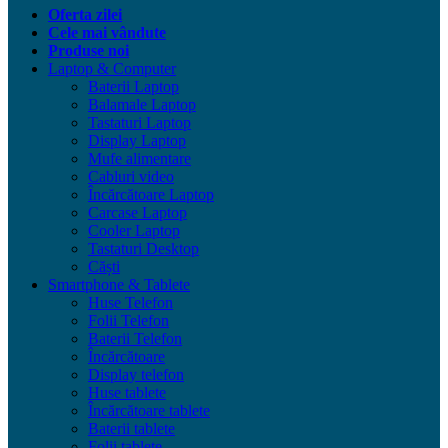
Oferta zilei
Cele mai vândute
Produse noi
Laptop & Computer
Baterii Laptop
Balamale Laptop
Tastaturi Laptop
Display Laptop
Mufe alimentare
Cabluri video
Încărcătoare Laptop
Carcase Laptop
Cooler Laptop
Tastaturi Desktop
Căști
Smartphone & Tablete
Huse Telefon
Folii Telefon
Baterii Telefon
Încărcătoare
Display telefon
Huse tablete
Încărcătoare tablete
Baterii tablete
Folii tablete