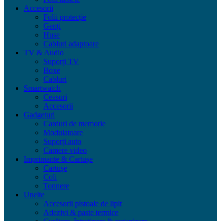
Accesorii
Folii protecție
Genți
Huse
Cabluri adaptoare
TV & Audio
Suporți TV
Boxe
Cabluri
Smartwatch
Ceasuri
Accesorii
Gadgeturi
Carduri de memorie
Modulatoare
Suporți auto
Camere video
Imprimante & Cartușe
Cartușe
Coli
Tonnere
Unelte
Accesorii pistoale de lipit
Adezivi & paste termice