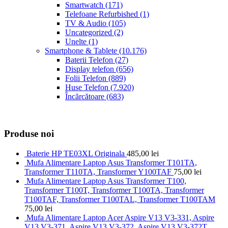
Smartwatch
(171)
Telefoane Refurbished
(1)
TV & Audio
(105)
Uncategorized
(2)
Unelte
(1)
Smartphone & Tablete
(10.176)
Baterii Telefon
(27)
Display telefon
(656)
Folii Telefon
(889)
Huse Telefon
(7.920)
Încărcătoare
(683)
Produse noi
Baterie HP TE03XL Originala
485,00
lei
Mufa Alimentare Laptop Asus Transformer T101TA,
Transformer T110TA, Transformer Y100TAF
75,00
lei
Mufa Alimentare Laptop Asus Transformer T100,
Transformer T100T, Transformer T100TA, Transformer
T100TAF, Transformer T100TAL, Transformer T100TAM
75,00
lei
Mufa Alimentare Laptop Acer Aspire V13 V3-331, Aspire
V13 V3-371, Aspire V13 V3-372, Aspire V13 V3-372T