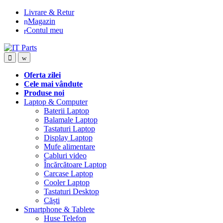
Livrare & Retur
Magazin
Contul meu
Oferta zilei
Cele mai vândute
Produse noi
Laptop & Computer
Baterii Laptop
Balamale Laptop
Tastaturi Laptop
Display Laptop
Mufe alimentare
Cabluri video
Încărcătoare Laptop
Carcase Laptop
Cooler Laptop
Tastaturi Desktop
Căști
Smartphone & Tablete
Huse Telefon