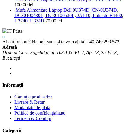
100,00
lei
Mufa Alimentare Laptop Dell 0U374D, CN-0U374D,
DC30100430L, DC30100530L, JAL10, Latitude E4300,
U3740, U374D
70,00
lei
Ai o întrebare? Ne poți suna și te vom ajuta!
+40 749 298 572
Adresă
Drumul Gura Făgetului, nr. 103-105, Et. 2, Ap. 18, Sector 3,
București
Informații
Garanția produselor
Livrare & Retur
Modalitate de plată
Politică de confidențialitate
Termeni & Condiții
Categorii