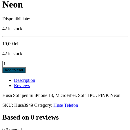
Neon
Disponibilitate:
42 in stock
19,00
lei
42 in stock
Husa
Soft
Add to cart
pentru
iPhone
Description
13,
Reviews
MicroFiber,
Soft
Husa Soft pentru iPhone 13, MicroFiber, Soft TPU, PINK Neon
TPU,
PINK
SKU:
Husa3949
Category:
Huse Telefon
Neon
quantity
Based on 0 reviews
0.0
overall