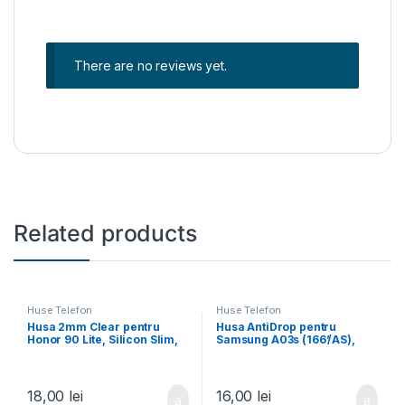
There are no reviews yet.
Related products
Huse Telefon
Huse Telefon
Husa 2mm Clear pentru
Husa AntiDrop pentru
Honor 90 Lite, Silicon Slim,
Samsung A03s (166’/AS),
Transparenta
Silicon AntiShock, TPU,
Transparenta
18,00
lei
16,00
lei