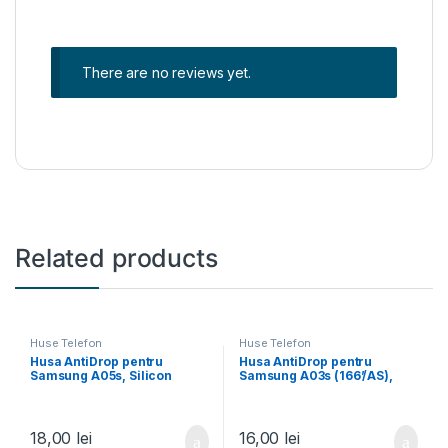
There are no reviews yet.
Related products
Huse Telefon
Huse Telefon
Husa AntiDrop pentru
Husa AntiDrop pentru
Samsung A05s, Silicon
Samsung A03s (166’/AS),
AntiShock, TPU,
Silicon AntiShock, TPU,
Transparenta
Transparenta
18,00
lei
16,00
lei