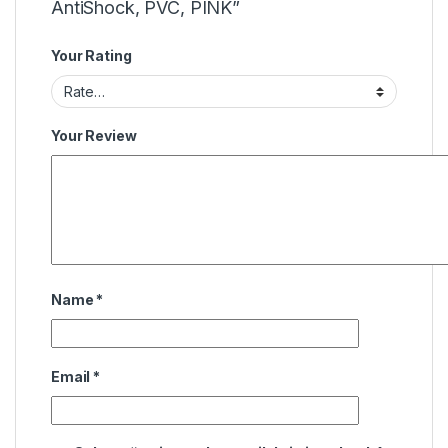
AntiShock, PVC, PINK”
Your Rating
Your Review
Name
*
Email
*