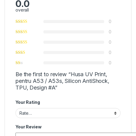
0.0
overall
0
0
0
0
0
Be the first to review “Husa UV Print,
pentru A53 / A53s, Silicon AntiShock,
TPU, Design #A”
Your Rating
Your Review