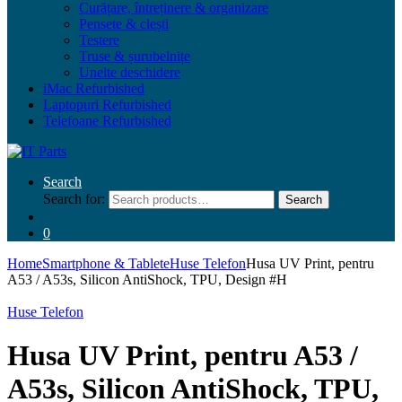
Curățare, întreținere & organizare
Pensete & clești
Testere
Truse & șurubelnițe
Unelte deschidere
iMac Refurbished
Laptopuri Refurbished
Telefoane Refurbished
Search
Search for:
Search
0
Home
Smartphone & Tablete
Huse Telefon
Husa UV Print, pentru
A53 / A53s, Silicon AntiShock, TPU, Design #H
Huse Telefon
Husa UV Print, pentru A53 /
A53s, Silicon AntiShock, TPU,