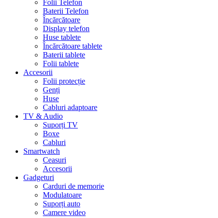
Folii Telefon
Baterii Telefon
Încărcătoare
Display telefon
Huse tablete
Încărcătoare tablete
Baterii tablete
Folii tablete
Accesorii
Folii protecție
Genți
Huse
Cabluri adaptoare
TV & Audio
Suporți TV
Boxe
Cabluri
Smartwatch
Ceasuri
Accesorii
Gadgeturi
Carduri de memorie
Modulatoare
Suporți auto
Camere video