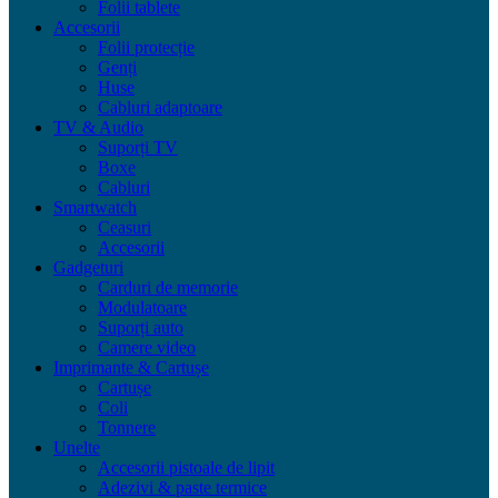
Folii tablete
Accesorii
Folii protecție
Genți
Huse
Cabluri adaptoare
TV & Audio
Suporți TV
Boxe
Cabluri
Smartwatch
Ceasuri
Accesorii
Gadgeturi
Carduri de memorie
Modulatoare
Suporți auto
Camere video
Imprimante & Cartușe
Cartușe
Coli
Tonnere
Unelte
Accesorii pistoale de lipit
Adezivi & paste termice