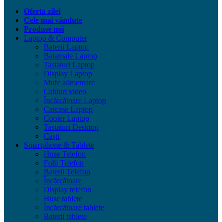
Oferta zilei
Cele mai vândute
Produse noi
Laptop & Computer
Baterii Laptop
Balamale Laptop
Tastaturi Laptop
Display Laptop
Mufe alimentare
Cabluri video
Încărcătoare Laptop
Carcase Laptop
Cooler Laptop
Tastaturi Desktop
Căști
Smartphone & Tablete
Huse Telefon
Folii Telefon
Baterii Telefon
Încărcătoare
Display telefon
Huse tablete
Încărcătoare tablete
Baterii tablete