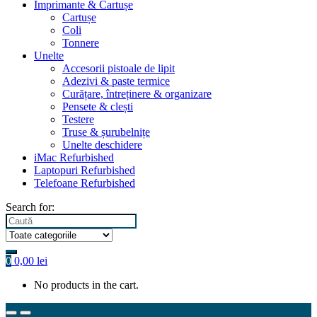
Imprimante & Cartușe
Cartușe
Coli
Tonnere
Unelte
Accesorii pistoale de lipit
Adezivi & paste termice
Curățare, întreținere & organizare
Pensete & clești
Testere
Truse & șurubelnițe
Unelte deschidere
iMac Refurbished
Laptopuri Refurbished
Telefoane Refurbished
Search for:
0
0,00
lei
No products in the cart.