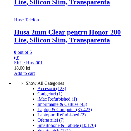
Lite, Silicon Slim, Transparenta
Huse Telefon
Husa 2mm Clear pentru Honor 200
Lite, Silicon Slim, Transparenta
0
out of 5
(0)
SKU: Husa001
18,00
lei
Add to cart
Show All Categories
Accesorii
(123)
Gadgeturi
(1)
iMac Refurbished
(1)
Imprimante & Cartuse
(43)
Laptop & Computer
(35.423)
Laptopuri Refurbished
(2)
Oferta zilei
(7)
Smartphone & Tablete
(10.176)
Smartwatch
(171)