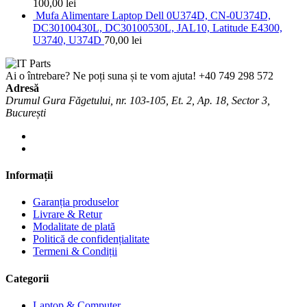
100,00
lei
Mufa Alimentare Laptop Dell 0U374D, CN-0U374D,
DC30100430L, DC30100530L, JAL10, Latitude E4300,
U3740, U374D
70,00
lei
Ai o întrebare? Ne poți suna și te vom ajuta!
+40 749 298 572
Adresă
Drumul Gura Făgetului, nr. 103-105, Et. 2, Ap. 18, Sector 3,
București
Informații
Garanția produselor
Livrare & Retur
Modalitate de plată
Politică de confidențialitate
Termeni & Condiții
Categorii
Laptop & Computer