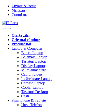
Livrare & Retur
Magazin
Contul meu
Oferta zilei
Cele mai vândute
Produse noi
Laptop & Computer
Baterii Laptop
Balamale Laptop
Tastaturi Laptop
Display Laptop
Mufe alimentare
Cabluri video
Încărcătoare Laptop
Carcase Laptop
Cooler Laptop
Tastaturi Desktop
Căști
Smartphone & Tablete
Huse Telefon