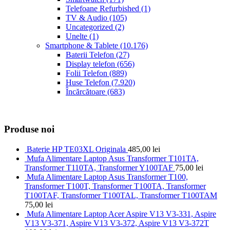
Telefoane Refurbished
(1)
TV & Audio
(105)
Uncategorized
(2)
Unelte
(1)
Smartphone & Tablete
(10.176)
Baterii Telefon
(27)
Display telefon
(656)
Folii Telefon
(889)
Huse Telefon
(7.920)
Încărcătoare
(683)
Produse noi
Baterie HP TE03XL Originala
485,00
lei
Mufa Alimentare Laptop Asus Transformer T101TA,
Transformer T110TA, Transformer Y100TAF
75,00
lei
Mufa Alimentare Laptop Asus Transformer T100,
Transformer T100T, Transformer T100TA, Transformer
T100TAF, Transformer T100TAL, Transformer T100TAM
75,00
lei
Mufa Alimentare Laptop Acer Aspire V13 V3-331, Aspire
V13 V3-371, Aspire V13 V3-372, Aspire V13 V3-372T