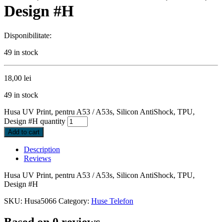
Design #H
Disponibilitate:
49 in stock
18,00
lei
49 in stock
Husa UV Print, pentru A53 / A53s, Silicon AntiShock, TPU,
Design #H quantity
Add to cart
Description
Reviews
Husa UV Print, pentru A53 / A53s, Silicon AntiShock, TPU,
Design #H
SKU:
Husa5066
Category:
Huse Telefon
Based on 0 reviews