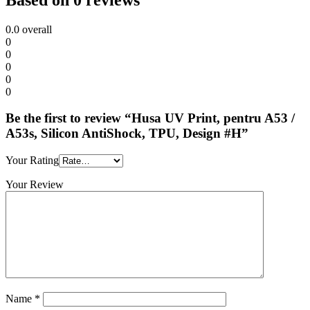
0.0
overall
0
0
0
0
0
Be the first to review “Husa UV Print, pentru A53 /
A53s, Silicon AntiShock, TPU, Design #H”
Your Rating
Your Review
Name
*