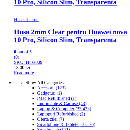
10 Pro, Silicon Slim, Transparenta
Huse Telefon
Husa 2mm Clear pentru Huawei nova
10 Pro, Silicon Slim, Transparenta
0
out of 5
(0)
SKU: Husa009
18,00
lei
Read more
Show All Categories
Accesorii
(123)
Gadgeturi
(1)
iMac Refurbished
(1)
Imprimante & Cartuse
(43)
Laptop & Computer
(35.423)
Laptopuri Refurbished
(2)
Oferta zilei
(7)
Smartphone & Tablete
(10.176)
Smartwatch
(171)