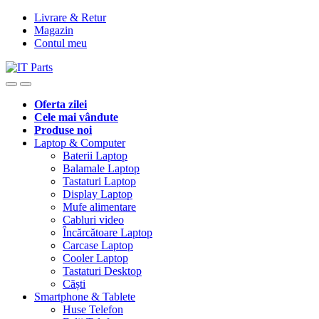
Livrare & Retur
Magazin
Contul meu
Oferta zilei
Cele mai vândute
Produse noi
Laptop & Computer
Baterii Laptop
Balamale Laptop
Tastaturi Laptop
Display Laptop
Mufe alimentare
Cabluri video
Încărcătoare Laptop
Carcase Laptop
Cooler Laptop
Tastaturi Desktop
Căști
Smartphone & Tablete
Huse Telefon