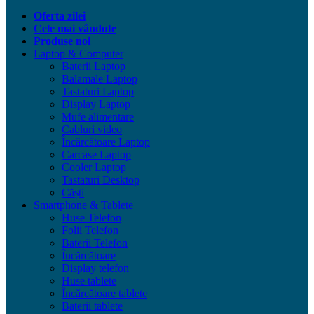
Oferta zilei
Cele mai vândute
Produse noi
Laptop & Computer
Baterii Laptop
Balamale Laptop
Tastaturi Laptop
Display Laptop
Mufe alimentare
Cabluri video
Încărcătoare Laptop
Carcase Laptop
Cooler Laptop
Tastaturi Desktop
Căști
Smartphone & Tablete
Huse Telefon
Folii Telefon
Baterii Telefon
Încărcătoare
Display telefon
Huse tablete
Încărcătoare tablete
Baterii tablete