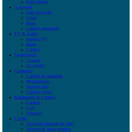
Folii tablete
Accesorii
Folii protecție
Genți
Huse
Cabluri adaptoare
TV & Audio
Suporți TV
Boxe
Cabluri
Smartwatch
Ceasuri
Accesorii
Gadgeturi
Carduri de memorie
Modulatoare
Suporți auto
Camere video
Imprimante & Cartușe
Cartușe
Coli
Tonnere
Unelte
Accesorii pistoale de lipit
Adezivi & paste termice