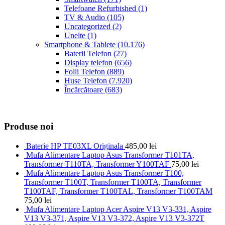
Telefoane Refurbished
(1)
TV & Audio
(105)
Uncategorized
(2)
Unelte
(1)
Smartphone & Tablete
(10.176)
Baterii Telefon
(27)
Display telefon
(656)
Folii Telefon
(889)
Huse Telefon
(7.920)
Încărcătoare
(683)
Produse noi
Baterie HP TE03XL Originala
485,00
lei
Mufa Alimentare Laptop Asus Transformer T101TA,
Transformer T110TA, Transformer Y100TAF
75,00
lei
Mufa Alimentare Laptop Asus Transformer T100,
Transformer T100T, Transformer T100TA, Transformer
T100TAF, Transformer T100TAL, Transformer T100TAM
75,00
lei
Mufa Alimentare Laptop Acer Aspire V13 V3-331, Aspire
V13 V3-371, Aspire V13 V3-372, Aspire V13 V3-372T