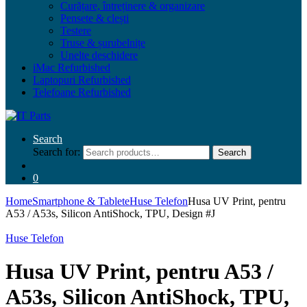
Curățare, întreținere & organizare
Pensete & clești
Testere
Truse & șurubelnițe
Unelte deschidere
iMac Refurbished
Laptopuri Refurbished
Telefoane Refurbished
Search
Search for:
Search
0
Home
Smartphone & Tablete
Huse Telefon
Husa UV Print, pentru
A53 / A53s, Silicon AntiShock, TPU, Design #J
Huse Telefon
Husa UV Print, pentru A53 /
A53s, Silicon AntiShock, TPU,