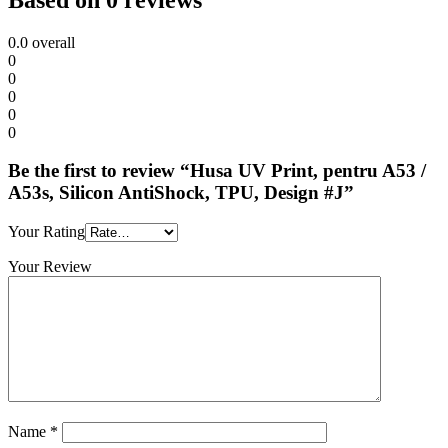
0.0
overall
0
0
0
0
0
Be the first to review “Husa UV Print, pentru A53 /
A53s, Silicon AntiShock, TPU, Design #J”
Your Rating
Your Review
Name
*