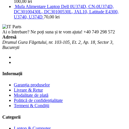
100,00
lei
Mufa Alimentare Laptop Dell 0U374D, CN-0U374D,
DC30100430L, DC30100530L, JAL10, Latitude E4300,
U3740, U374D
70,00
lei
Ai o întrebare? Ne poți suna și te vom ajuta!
+40 749 298 572
Adresă
Drumul Gura Făgetului, nr. 103-105, Et. 2, Ap. 18, Sector 3,
București
Informații
Garanția produselor
Livrare & Retur
Modalitate de plată
Politică de confidențialitate
Termeni & Condiții
Categorii
Laptop & Computer