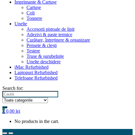
Imprimante & Cartușe
Cartușe
Coli
Tonnere
Unelte
Accesorii pistoale de lipit
Adezivi & paste termice
Curățare, întreținere & organizare
Pensete & clești
Testere
Truse & șurubelnițe
Unelte deschidere
iMac Refurbished
Laptopuri Refurbished
Telefoane Refurbished
Search for:
0
0,00
lei
No products in the cart.