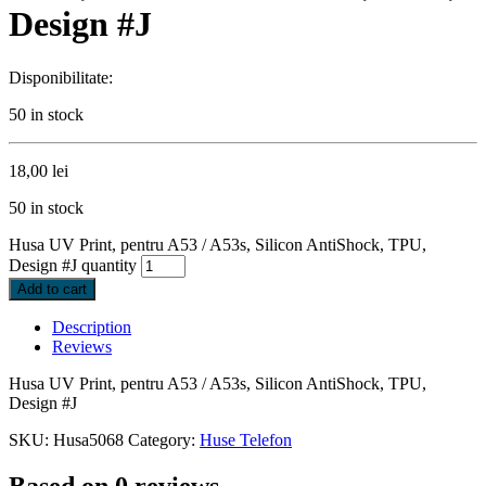
Design #J
Disponibilitate:
50 in stock
18,00
lei
50 in stock
Husa UV Print, pentru A53 / A53s, Silicon AntiShock, TPU,
Design #J quantity
Add to cart
Description
Reviews
Husa UV Print, pentru A53 / A53s, Silicon AntiShock, TPU,
Design #J
SKU:
Husa5068
Category:
Huse Telefon
Based on 0 reviews