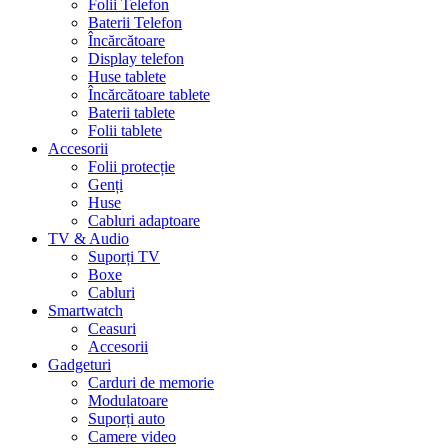
Folii Telefon
Baterii Telefon
Încărcătoare
Display telefon
Huse tablete
Încărcătoare tablete
Baterii tablete
Folii tablete
Accesorii
Folii protecție
Genți
Huse
Cabluri adaptoare
TV & Audio
Suporți TV
Boxe
Cabluri
Smartwatch
Ceasuri
Accesorii
Gadgeturi
Carduri de memorie
Modulatoare
Suporți auto
Camere video