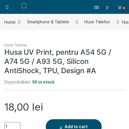
0
Home
Smartphone & Tablete
Huse Telefon
Hus
Huse Telefon
Husa UV Print, pentru A54 5G /
A74 5G / A93 5G, Silicon
AntiShock, TPU, Design #A
Disponibilitate:
50 in stock
18,00
lei
Husa UV Print, pentru A54 5G / A74 5G / A93 5G, Silicon Anti
Add to cart