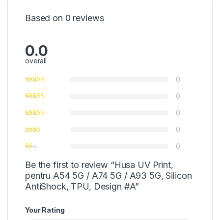
Based on 0 reviews
0.0
overall
0
0
0
0
0
Be the first to review “Husa UV Print,
pentru A54 5G / A74 5G / A93 5G, Silicon
AntiShock, TPU, Design #A”
Your Rating