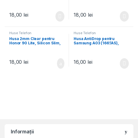
Slim, Transparenta
Slim, Transparenta
18,00
lei
18,00
lei
Huse Telefon
Huse Telefon
Husa 2mm Clear pentru
Husa AntiDrop pentru
Honor 90 Lite, Silicon Slim,
Samsung A03 (166’/AS),
Transparenta
Silicon AntiShock, TPU,
Transparenta
18,00
lei
16,00
lei
Informații