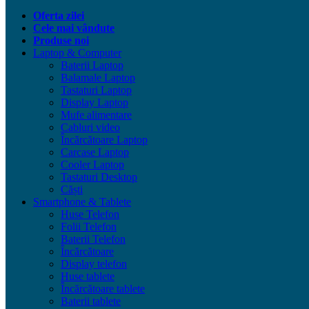
Oferta zilei
Cele mai vândute
Produse noi
Laptop & Computer
Baterii Laptop
Balamale Laptop
Tastaturi Laptop
Display Laptop
Mufe alimentare
Cabluri video
Încărcătoare Laptop
Carcase Laptop
Cooler Laptop
Tastaturi Desktop
Căști
Smartphone & Tablete
Huse Telefon
Folii Telefon
Baterii Telefon
Încărcătoare
Display telefon
Huse tablete
Încărcătoare tablete
Baterii tablete