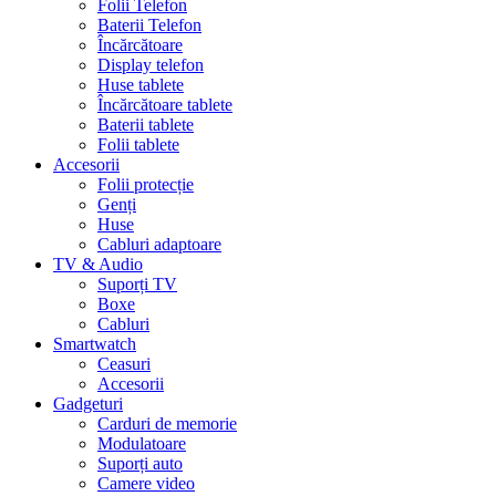
Folii Telefon
Baterii Telefon
Încărcătoare
Display telefon
Huse tablete
Încărcătoare tablete
Baterii tablete
Folii tablete
Accesorii
Folii protecție
Genți
Huse
Cabluri adaptoare
TV & Audio
Suporți TV
Boxe
Cabluri
Smartwatch
Ceasuri
Accesorii
Gadgeturi
Carduri de memorie
Modulatoare
Suporți auto
Camere video