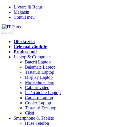
Livrare & Retur
Magazin
Contul meu
Oferta zilei
Cele mai vândute
Produse noi
Laptop & Computer
Baterii Laptop
Balamale Laptop
Tastaturi Laptop
Display Laptop
Mufe alimentare
Cabluri video
Încărcătoare Laptop
Carcase Laptop
Cooler Laptop
Tastaturi Desktop
Căști
Smartphone & Tablete
Huse Telefon