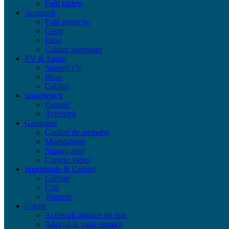
Folii tablete
Accesorii
Folii protecție
Genți
Huse
Cabluri adaptoare
TV & Audio
Suporți TV
Boxe
Cabluri
Smartwatch
Ceasuri
Accesorii
Gadgeturi
Carduri de memorie
Modulatoare
Suporți auto
Camere video
Imprimante & Cartușe
Cartușe
Coli
Tonnere
Unelte
Accesorii pistoale de lipit
Adezivi & paste termice