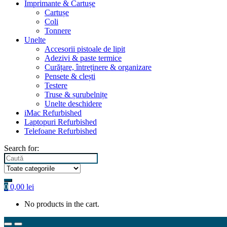
Imprimante & Cartușe
Cartușe
Coli
Tonnere
Unelte
Accesorii pistoale de lipit
Adezivi & paste termice
Curățare, întreținere & organizare
Pensete & clești
Testere
Truse & șurubelnițe
Unelte deschidere
iMac Refurbished
Laptopuri Refurbished
Telefoane Refurbished
Search for:
0
0,00
lei
No products in the cart.