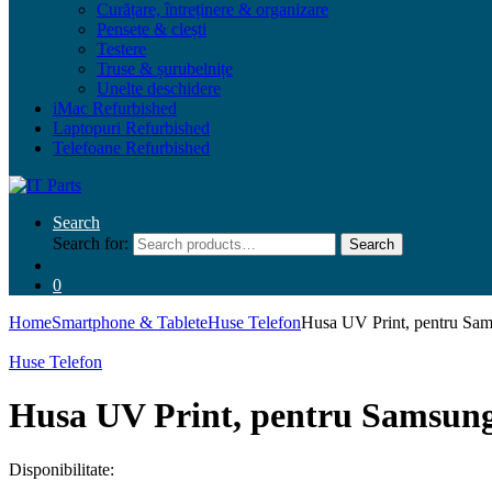
Curățare, întreținere & organizare
Pensete & clești
Testere
Truse & șurubelnițe
Unelte deschidere
iMac Refurbished
Laptopuri Refurbished
Telefoane Refurbished
Search
Search for:
Search
0
Home
Smartphone & Tablete
Huse Telefon
Husa UV Print, pentru Sam
Huse Telefon
Husa UV Print, pentru Samsung 
Disponibilitate: