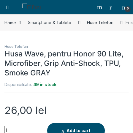
0
Home
Smartphone & Tablete
Huse Telefon
Hus
Huse Telefon
Husa Wave, pentru Honor 90 Lite,
Microfiber, Grip Anti-Shock, TPU,
Smoke GRAY
Disponibilitate:
49 in stock
26,00
lei
Husa Wave, pentru Honor 90 Lite, Microfiber, Grip Anti-Sho
Add to cart