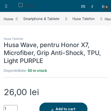
0
Home
Smartphone & Tablete
Huse Telefon
Hus
Huse Telefon
Husa Wave, pentru Honor X7,
Microfiber, Grip Anti-Shock, TPU,
Light PURPLE
Disponibilitate:
50 in stock
26,00
lei
Husa Wave, pentru Honor X7, Microfiber, Grip Anti-Shock, TP
Add to cart