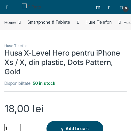
0
Home
Smartphone & Tablete
Huse Telefon
Hus
Huse Telefon
Husa X-Level Hero pentru iPhone
Xs / X, din plastic, Dots Pattern,
Gold
Disponibilitate:
50 in stock
18,00
lei
Husa X-Level Hero pentru iPhone Xs / X, din plastic, Dots Patt
Add to cart