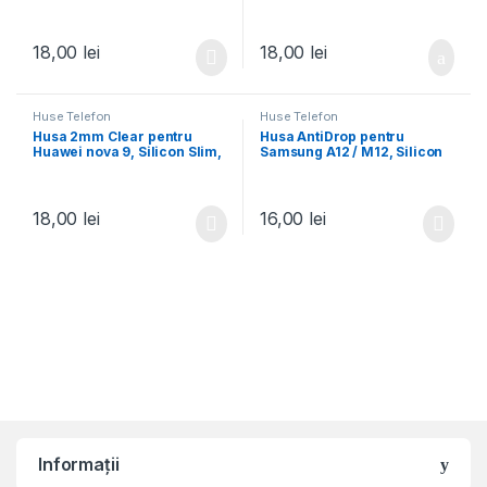
Slim, Transparenta
Transparenta
18,00
lei
18,00
lei
Huse Telefon
Huse Telefon
Husa 2mm Clear pentru
Husa AntiDrop pentru
Huawei nova 9, Silicon Slim,
Samsung A12 / M12, Silicon
Transparenta
AntiShock, TPU,
Transparenta
18,00
lei
16,00
lei
Informații