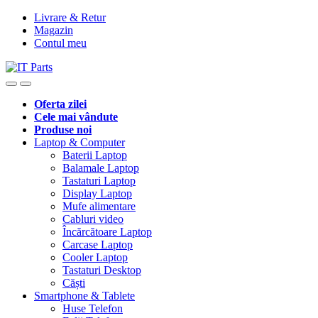
Livrare & Retur
Magazin
Contul meu
Oferta zilei
Cele mai vândute
Produse noi
Laptop & Computer
Baterii Laptop
Balamale Laptop
Tastaturi Laptop
Display Laptop
Mufe alimentare
Cabluri video
Încărcătoare Laptop
Carcase Laptop
Cooler Laptop
Tastaturi Desktop
Căști
Smartphone & Tablete
Huse Telefon