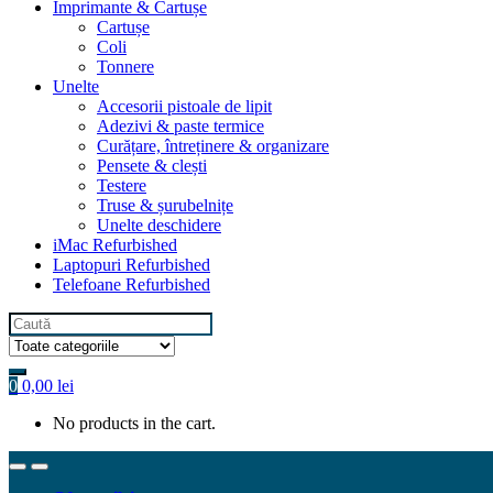
Imprimante & Cartușe
Cartușe
Coli
Tonnere
Unelte
Accesorii pistoale de lipit
Adezivi & paste termice
Curățare, întreținere & organizare
Pensete & clești
Testere
Truse & șurubelnițe
Unelte deschidere
iMac Refurbished
Laptopuri Refurbished
Telefoane Refurbished
Search
for:
0
0,00
lei
No products in the cart.