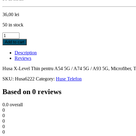
36,00
lei
50 in stock
Husa
X-
Add to cart
Level
Thin
Description
pentru
Reviews
A54
5G
Husa X-Level Thin pentru A54 5G / A74 5G / A93 5G, Microfiber
/
A74
SKU:
Husa6222
Category:
Huse Telefon
5G
/
Based on 0 reviews
A93
5G,
0.0
overall
Microfiber,
0
TPU,
0
BLACK
0
quantity
0
0