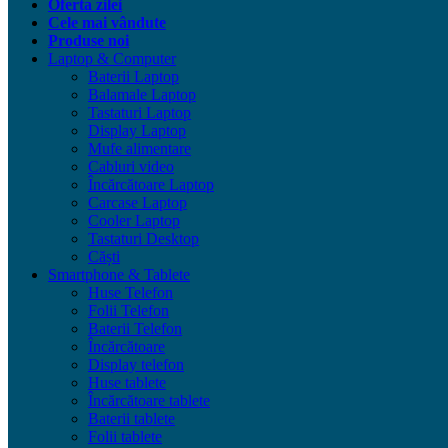
Oferta zilei
Cele mai vândute
Produse noi
Laptop & Computer
Baterii Laptop
Balamale Laptop
Tastaturi Laptop
Display Laptop
Mufe alimentare
Cabluri video
Încărcătoare Laptop
Carcase Laptop
Cooler Laptop
Tastaturi Desktop
Căști
Smartphone & Tablete
Huse Telefon
Folii Telefon
Baterii Telefon
Încărcătoare
Display telefon
Huse tablete
Încărcătoare tablete
Baterii tablete
Folii tablete