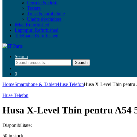
Pensete & clești
Testere
Truse & șurubelnițe
Unelte deschidere
iMac Refurbished
Laptopuri Refurbished
Telefoane Refurbished
Search
Search
Search
for:
0
Home
Smartphone & Tablete
Huse Telefon
Husa X-Level Thin pentru
Huse Telefon
Husa X-Level Thin pentru A54 
Disponibilitate:
50 in stock