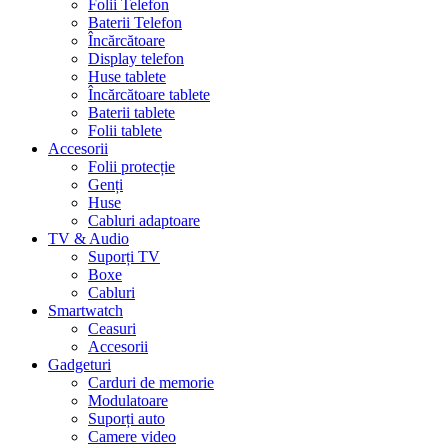
Folii Telefon
Baterii Telefon
Încărcătoare
Display telefon
Huse tablete
Încărcătoare tablete
Baterii tablete
Folii tablete
Accesorii
Folii protecție
Genți
Huse
Cabluri adaptoare
TV & Audio
Suporți TV
Boxe
Cabluri
Smartwatch
Ceasuri
Accesorii
Gadgeturi
Carduri de memorie
Modulatoare
Suporți auto
Camere video