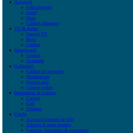
Accesorii
Folii protecție
Genți
Huse
Cabluri adaptoare
TV & Audio
Suporți TV
Boxe
Cabluri
Smartwatch
Ceasuri
Accesorii
Gadgeturi
Carduri de memorie
Modulatoare
Suporți auto
Camere video
Imprimante & Cartușe
Cartușe
Coli
Tonnere
Unelte
Accesorii pistoale de lipit
Adezivi & paste termice
Curățare, întreținere & organizare