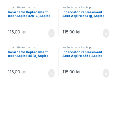
Încărcătoare Laptop
Încărcătoare Laptop
Incarcator Replacement
Incarcator Replacement
Acer Aspire 4251Z, Aspire
Acer Aspire 5741g, Aspire
4252, Aspire 4252G, Aspire
5741ZG, Aspire 5742, Aspire
4252Z, Aspire 4253, Aspire
5742g, Aspire 5742z, Aspire
4310, Aspire 4315, Aspire
5742ZG, Aspire 5745, Aspire
4333
5745g
115,00
lei
115,00
lei
Încărcătoare Laptop
Încărcătoare Laptop
Incarcator Replacement
Incarcator Replacement
Acer Aspire 4810, Aspire
Acer Aspire 4551, Aspire
4810 Timeline, Aspire
4551G, Aspire 4552, Aspire
4810TG, Aspire 4810TZ,
4552G, Aspire 4553, Aspire
Aspire 4810TZG, Aspire
4560, Aspire 4625, Aspire
4820 Timeline
4625G, Aspire 4730
115,00
lei
115,00
lei