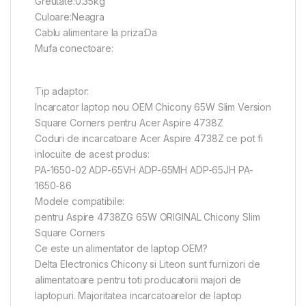
Greutate:0.35kg
Culoare:Neagra
Cablu alimentare la priza:Da
Mufa conectoare:
Tip adaptor:
Incarcator laptop nou OEM Chicony 65W Slim Version
Square Corners pentru Acer Aspire 4738Z
Coduri de incarcatoare Acer Aspire 4738Z ce pot fi
inlocuite de acest produs:
PA-1650-02 ADP-65VH ADP-65MH ADP-65JH PA-
1650-86
Modele compatibile:
pentru Aspire 4738ZG 65W ORIGINAL Chicony Slim
Square Corners
Ce este un alimentator de laptop OEM?
Delta Electronics Chicony si Liteon sunt furnizori de
alimentatoare pentru toti producatorii majori de
laptopuri. Majoritatea incarcatoarelor de laptop