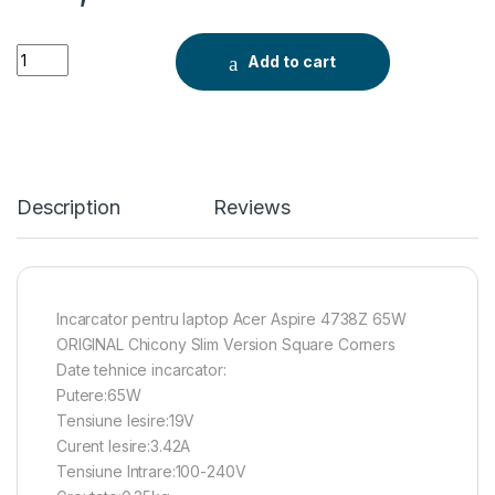
Incarcator Acer pentru Aspire 4738Z 65W ORIGINAL Chicony 
Add to cart
Description
Reviews
Incarcator pentru laptop Acer Aspire 4738Z 65W
ORIGINAL Chicony Slim Version Square Corners
Date tehnice incarcator:
Putere:65W
Tensiune Iesire:19V
Curent Iesire:3.42A
Tensiune Intrare:100-240V