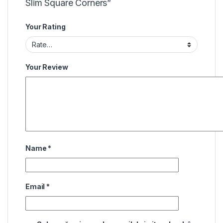
Slim Square Corners”
Your Rating
Your Review
Name
*
Email
*