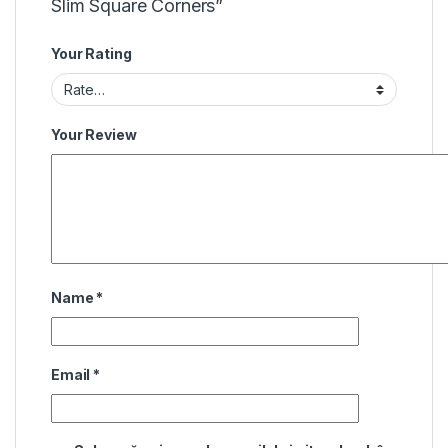
Slim Square Corners”
Your Rating
Your Review
Name
*
Email
*