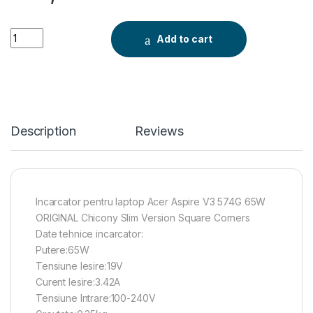
Incarcator Acer pentru Aspire V3 574G 65W ORIGINAL Chicon
Add to cart
Description
Reviews
Incarcator pentru laptop Acer Aspire V3 574G 65W
ORIGINAL Chicony Slim Version Square Corners
Date tehnice incarcator:
Putere:65W
Tensiune Iesire:19V
Curent Iesire:3.42A
Tensiune Intrare:100-240V