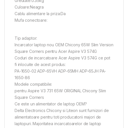
Greutate:0.35kg
Culoare:Neagra
Cablu alimentare la priza:Da
Mufa conectoare:
Tip adaptor:
Incarcator laptop nou OEM Chicony 65W Slim Version
Square Corners pentru Acer Aspire V3 574G
Coduri de incarcatoare Acer Aspire V3 574G ce pot
fi inlocuite de acest produs:
PA-1650-02 ADP-65VH ADP-65MH ADP-65JH PA-
1650-86
Modele compatibile:
pentru Aspire V3 731 65W ORIGINAL Chicony Slim
Square Corners
Ce este un alimentator de laptop OEM?
Delta Electronics Chicony si Liteon sunt furnizori de
alimentatoare pentru toti producatorii majori de
laptopuri. Majoritatea incarcatoarelor de laptop