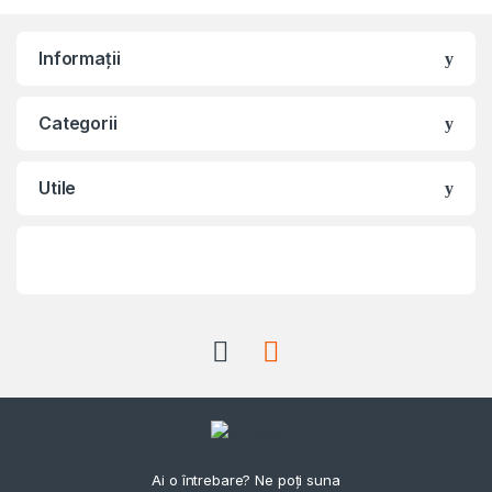
Informații
Categorii
Utile
Ai o întrebare? Ne poți suna