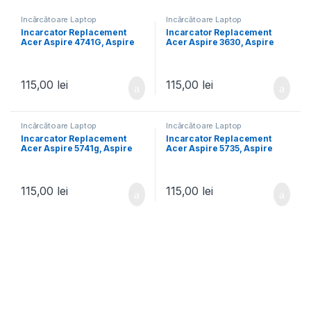
Încărcătoare Laptop
Încărcătoare Laptop
Incarcator Replacement
Incarcator Replacement
Acer Aspire 4741G, Aspire
Acer Aspire 3630, Aspire
4741T, Aspire 4741TG,
3650, Aspire 3660, Aspire
Aspire 4741Z, Aspire
3670, Aspire 3680, Aspire
4741ZG, Aspire 4743G,
3750, Aspire 3810 Timeline
Aspire 4745, Aspire 4749Z
115,00
lei
115,00
lei
Încărcătoare Laptop
Încărcătoare Laptop
Incarcator Replacement
Incarcator Replacement
Acer Aspire 5741g, Aspire
Acer Aspire 5735, Aspire
5741ZG, Aspire 5742, Aspire
5735z, Aspire 5736, Aspire
5742g, Aspire 5742z, Aspire
5736g, Aspire 5736z, Aspire
5742ZG, Aspire 5745, Aspire
5736zg, Aspire 5737, Aspire
5745g
5737G
115,00
lei
115,00
lei