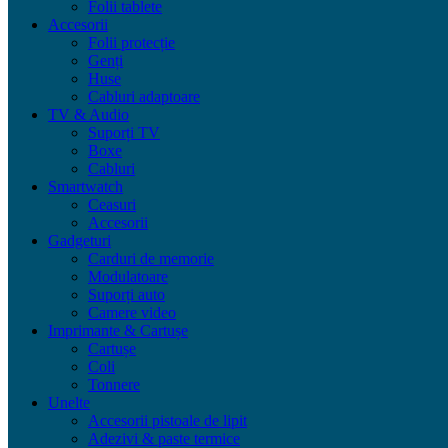
Folii tablete
Accesorii
Folii protecție
Genți
Huse
Cabluri adaptoare
TV & Audio
Suporți TV
Boxe
Cabluri
Smartwatch
Ceasuri
Accesorii
Gadgeturi
Carduri de memorie
Modulatoare
Suporți auto
Camere video
Imprimante & Cartușe
Cartușe
Coli
Tonnere
Unelte
Accesorii pistoale de lipit
Adezivi & paste termice