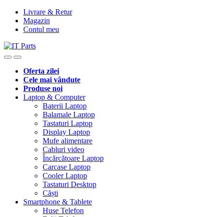
Livrare & Retur
Magazin
Contul meu
Oferta zilei
Cele mai vândute
Produse noi
Laptop & Computer
Baterii Laptop
Balamale Laptop
Tastaturi Laptop
Display Laptop
Mufe alimentare
Cabluri video
Încărcătoare Laptop
Carcase Laptop
Cooler Laptop
Tastaturi Desktop
Căști
Smartphone & Tablete
Huse Telefon