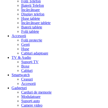
Folii Telefon
Baterii Telefon
Încărcătoare
Display telefon
Huse tablete
Încărcătoare tablete
Baterii tablete
Folii tablete
Accesorii
Folii protecție
Genți
Huse
Cabluri adaptoare
TV & Audio
Suporți TV
Boxe
Cabluri
Smartwatch
Ceasuri
Accesorii
Gadgeturi
Carduri de memorie
Modulatoare
Suporți auto
Camere video