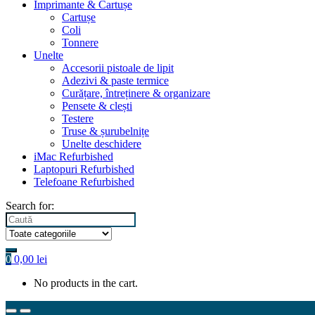
Imprimante & Cartușe
Cartușe
Coli
Tonnere
Unelte
Accesorii pistoale de lipit
Adezivi & paste termice
Curățare, întreținere & organizare
Pensete & clești
Testere
Truse & șurubelnițe
Unelte deschidere
iMac Refurbished
Laptopuri Refurbished
Telefoane Refurbished
Search for:
0
0,00
lei
No products in the cart.