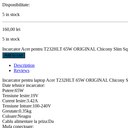
Disponibilitate:
5 in stock
160,00
lei
5 in stock
Incarcator Acer pentru T232HLT 65W ORIGINAL Chicony Slim Squ
Add to cart
Description
Reviews
Incarcator pentru laptop Acer T232HLT 65W ORIGINAL Chicony Sl
Date tehnice incarcator:
Putere:65W
Tensiune Iesire:19V
Curent Iesire:3.42A
Tensiune Intrare:100-240V
Greutate:0.35kg
Culoare:Neagra
Cablu alimentare la priza:Da
Mufa conectoare: