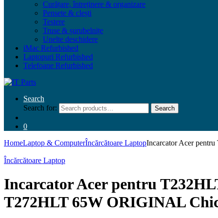
Curățare, întreținere & organizare
Pensete & clești
Testere
Truse & șurubelnițe
Unelte deschidere
iMac Refurbished
Laptopuri Refurbished
Telefoane Refurbished
Search
Search for:
Search
0
Home
Laptop & Computer
Încărcătoare Laptop
Incarcator Acer pen
Încărcătoare Laptop
Incarcator Acer pentru T232H
T272HLT 65W ORIGINAL Chico