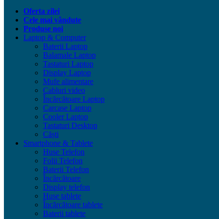
Oferta zilei
Cele mai vândute
Produse noi
Laptop & Computer
Baterii Laptop
Balamale Laptop
Tastaturi Laptop
Display Laptop
Mufe alimentare
Cabluri video
Încărcătoare Laptop
Carcase Laptop
Cooler Laptop
Tastaturi Desktop
Căști
Smartphone & Tablete
Huse Telefon
Folii Telefon
Baterii Telefon
Încărcătoare
Display telefon
Huse tablete
Încărcătoare tablete
Baterii tablete