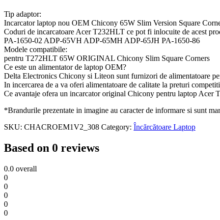
Tip adaptor:
Incarcator laptop nou OEM Chicony 65W Slim Version Square Corn
Coduri de incarcatoare Acer T232HLT ce pot fi inlocuite de acest pro
PA-1650-02 ADP-65VH ADP-65MH ADP-65JH PA-1650-86
Modele compatibile:
pentru T272HLT 65W ORIGINAL Chicony Slim Square Corners
Ce este un alimentator de laptop OEM?
Delta Electronics Chicony si Liteon sunt furnizori de alimentatoare pen
In incercarea de a va oferi alimentatoare de calitate la preturi compet
Ce avantaje ofera un incarcator original Chicony pentru laptop Acer
*Brandurile prezentate in imagine au caracter de informare si sunt marci
SKU:
CHACROEM1V2_308
Category:
Încărcătoare Laptop
Based on 0 reviews
0.0
overall
0
0
0
0
0