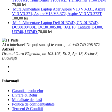
T100TAF, Transformer T100TAL, Transformer T100TAM
75,00
lei
Mufa Alimentare Laptop Acer Aspire V13 V3-331, Aspire
V13 V3-371, Aspire V13 V3-372, Aspire V13 V3-372T
100,00
lei
Mufa Alimentare Laptop Dell 0U374D, CN-0U374D,
DC30100430L, DC30100530L, JAL10, Latitude E4300,
U3740, U374D
70,00
lei
Ai o întrebare? Ne poți suna și te vom ajuta!
+40 749 298 572
Adresă
Drumul Gura Făgetului, nr. 103-105, Et. 2, Ap. 18, Sector 3,
București
Informații
Garanția produselor
Livrare & Retur
Modalitate de plată
Politică de confidențialitate
Termeni & Condiții