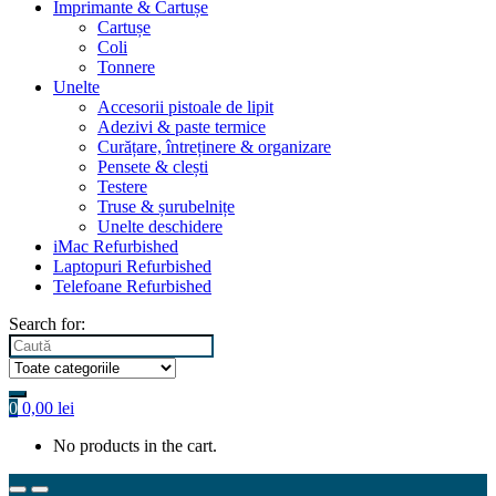
Imprimante & Cartușe
Cartușe
Coli
Tonnere
Unelte
Accesorii pistoale de lipit
Adezivi & paste termice
Curățare, întreținere & organizare
Pensete & clești
Testere
Truse & șurubelnițe
Unelte deschidere
iMac Refurbished
Laptopuri Refurbished
Telefoane Refurbished
Search for:
0
0,00
lei
No products in the cart.