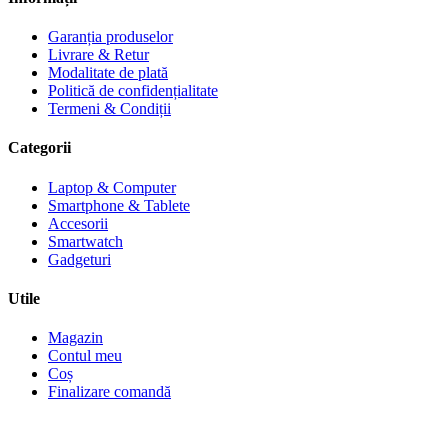
Garanția produselor
Livrare & Retur
Modalitate de plată
Politică de confidențialitate
Termeni & Condiții
Categorii
Laptop & Computer
Smartphone & Tablete
Accesorii
Smartwatch
Gadgeturi
Utile
Magazin
Contul meu
Coș
Finalizare comandă