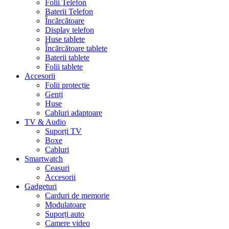
Folii Telefon
Baterii Telefon
Încărcătoare
Display telefon
Huse tablete
Încărcătoare tablete
Baterii tablete
Folii tablete
Accesorii
Folii protecție
Genți
Huse
Cabluri adaptoare
TV & Audio
Suporți TV
Boxe
Cabluri
Smartwatch
Ceasuri
Accesorii
Gadgeturi
Carduri de memorie
Modulatoare
Suporți auto
Camere video