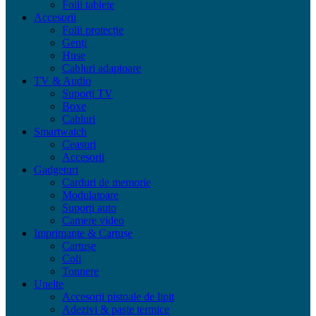
Folii tablete
Accesorii
Folii protecție
Genți
Huse
Cabluri adaptoare
TV & Audio
Suporți TV
Boxe
Cabluri
Smartwatch
Ceasuri
Accesorii
Gadgeturi
Carduri de memorie
Modulatoare
Suporți auto
Camere video
Imprimante & Cartușe
Cartușe
Coli
Tonnere
Unelte
Accesorii pistoale de lipit
Adezivi & paste termice