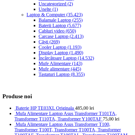
Uncategorized
(2)
Unelte
(1)
Laptop & Computer
(35.423)
Balamale Laptop
(255)
Baterii Laptop
(5.677)
Cabluri video
(650)
Carcase Laptop
(2.413)
Căști
(269)
Cooler Laptop
(1.193)
Display Laptop
(1.490)
Încărcătoare Laptop
(14.532)
Mufe Alimentare
(143)
Mufe alimentare
(445)
Tastaturi Laptop
(8.355)
Produse noi
Baterie HP TE03XL Originala
485,00
lei
Mufa Alimentare Laptop Asus Transformer T101TA,
Transformer T110TA, Transformer Y100TAF
75,00
lei
Mufa Alimentare Laptop Asus Transformer T100,
Transformer T100T, Transformer T100TA, Transformer