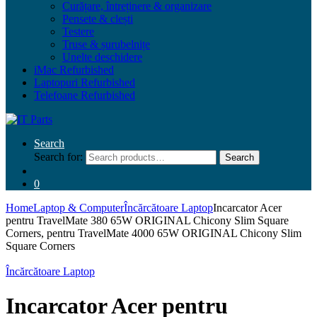
Curățare, întreținere & organizare
Pensete & clești
Testere
Truse & șurubelnițe
Unelte deschidere
iMac Refurbished
Laptopuri Refurbished
Telefoane Refurbished
Search
Search for:
Search
0
Home
Laptop & Computer
Încărcătoare Laptop
Incarcator Acer
pentru TravelMate 380 65W ORIGINAL Chicony Slim Square
Corners, pentru TravelMate 4000 65W ORIGINAL Chicony Slim
Square Corners
Încărcătoare Laptop
Incarcator Acer pentru