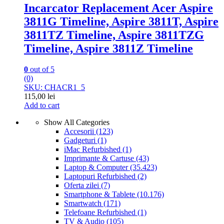
Incarcator Replacement Acer Aspire
3811G Timeline, Aspire 3811T, Aspire
3811TZ Timeline, Aspire 3811TZG
Timeline, Aspire 3811Z Timeline
0
out of 5
(0)
SKU: CHACR1_5
115,00
lei
Add to cart
Show All Categories
Accesorii
(123)
Gadgeturi
(1)
iMac Refurbished
(1)
Imprimante & Cartuse
(43)
Laptop & Computer
(35.423)
Laptopuri Refurbished
(2)
Oferta zilei
(7)
Smartphone & Tablete
(10.176)
Smartwatch
(171)
Telefoane Refurbished
(1)
TV & Audio
(105)