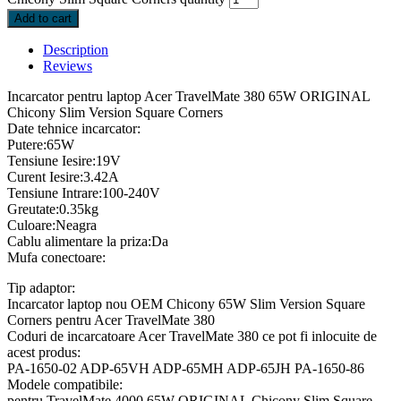
Add to cart
Description
Reviews
Incarcator pentru laptop Acer TravelMate 380 65W ORIGINAL
Chicony Slim Version Square Corners
Date tehnice incarcator:
Putere:65W
Tensiune Iesire:19V
Curent Iesire:3.42A
Tensiune Intrare:100-240V
Greutate:0.35kg
Culoare:Neagra
Cablu alimentare la priza:Da
Mufa conectoare:
Tip adaptor:
Incarcator laptop nou OEM Chicony 65W Slim Version Square
Corners pentru Acer TravelMate 380
Coduri de incarcatoare Acer TravelMate 380 ce pot fi inlocuite de
acest produs:
PA-1650-02 ADP-65VH ADP-65MH ADP-65JH PA-1650-86
Modele compatibile:
pentru TravelMate 4000 65W ORIGINAL Chicony Slim Square