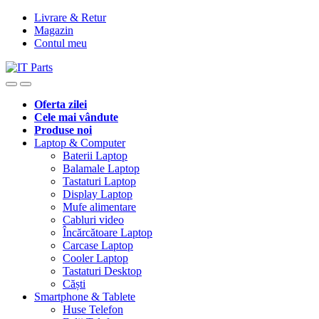
Livrare & Retur
Magazin
Contul meu
Oferta zilei
Cele mai vândute
Produse noi
Laptop & Computer
Baterii Laptop
Balamale Laptop
Tastaturi Laptop
Display Laptop
Mufe alimentare
Cabluri video
Încărcătoare Laptop
Carcase Laptop
Cooler Laptop
Tastaturi Desktop
Căști
Smartphone & Tablete
Huse Telefon