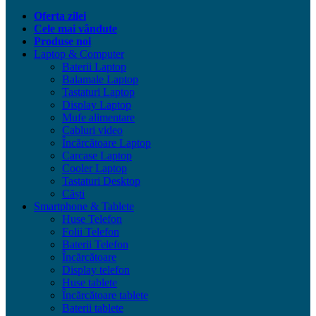
Oferta zilei
Cele mai vândute
Produse noi
Laptop & Computer
Baterii Laptop
Balamale Laptop
Tastaturi Laptop
Display Laptop
Mufe alimentare
Cabluri video
Încărcătoare Laptop
Carcase Laptop
Cooler Laptop
Tastaturi Desktop
Căști
Smartphone & Tablete
Huse Telefon
Folii Telefon
Baterii Telefon
Încărcătoare
Display telefon
Huse tablete
Încărcătoare tablete
Baterii tablete