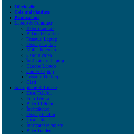
Oferta zilei
Cele mai vândute
Produse noi
Laptop & Computer
Baterii Laptop
Balamale Laptop
Tastaturi Laptop
Display Laptop
Mufe alimentare
Cabluri video
Încărcătoare Laptop
Carcase Laptop
Cooler Laptop
Tastaturi Desktop
Căști
Smartphone & Tablete
Huse Telefon
Folii Telefon
Baterii Telefon
Încărcătoare
Display telefon
Huse tablete
Încărcătoare tablete
Baterii tablete