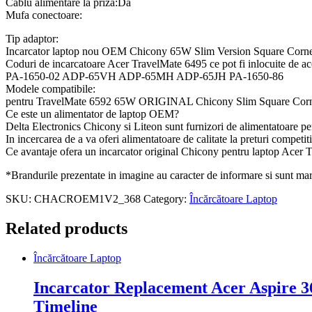
Cablu alimentare la priza:Da
Mufa conectoare:
Tip adaptor:
Incarcator laptop nou OEM Chicony 65W Slim Version Square Corne
Coduri de incarcatoare Acer TravelMate 6495 ce pot fi inlocuite de ac
PA-1650-02 ADP-65VH ADP-65MH ADP-65JH PA-1650-86
Modele compatibile:
pentru TravelMate 6592 65W ORIGINAL Chicony Slim Square Corn
Ce este un alimentator de laptop OEM?
Delta Electronics Chicony si Liteon sunt furnizori de alimentatoare pen
In incercarea de a va oferi alimentatoare de calitate la preturi compet
Ce avantaje ofera un incarcator original Chicony pentru laptop Acer 
*Brandurile prezentate in imagine au caracter de informare si sunt marci
SKU:
CHACROEM1V2_368
Category:
Încărcătoare Laptop
Related products
Încărcătoare Laptop
Incarcator Replacement Acer Aspire 363
Timeline