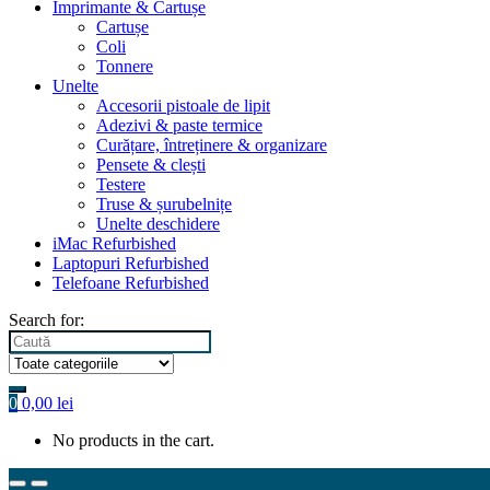
Imprimante & Cartușe
Cartușe
Coli
Tonnere
Unelte
Accesorii pistoale de lipit
Adezivi & paste termice
Curățare, întreținere & organizare
Pensete & clești
Testere
Truse & șurubelnițe
Unelte deschidere
iMac Refurbished
Laptopuri Refurbished
Telefoane Refurbished
Search for:
0
0,00
lei
No products in the cart.