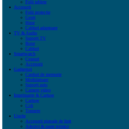
Folii tablete
Accesorii
Folii protecție
Genți
Huse
Cabluri adaptoare
TV & Audio
Suporți TV
Boxe
Cabluri
Smartwatch
Ceasuri
Accesorii
Gadgeturi
Carduri de memorie
Modulatoare
Suporți auto
Camere video
Imprimante & Cartușe
Cartușe
Coli
Tonnere
Unelte
Accesorii pistoale de lipit
Adezivi & paste termice