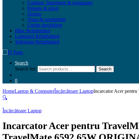
Curățare, întreținere & organizare
Pensete & clești
Testere
Truse & șurubelnițe
Unelte deschidere
iMac Refurbished
Laptopuri Refurbished
Telefoane Refurbished
Search
Search for:
Search
0
Home
Laptop & Computer
Încărcătoare Laptop
Incarcator Acer pent
🔍
Încărcătoare Laptop
Incarcator Acer pentru Travel
TravelMate 6592 65W ORIGINA