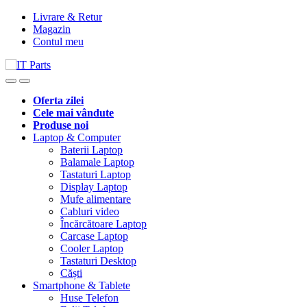
Livrare & Retur
Magazin
Contul meu
Oferta zilei
Cele mai vândute
Produse noi
Laptop & Computer
Baterii Laptop
Balamale Laptop
Tastaturi Laptop
Display Laptop
Mufe alimentare
Cabluri video
Încărcătoare Laptop
Carcase Laptop
Cooler Laptop
Tastaturi Desktop
Căști
Smartphone & Tablete
Huse Telefon