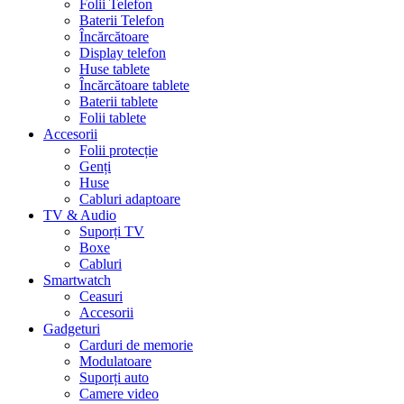
Folii Telefon
Baterii Telefon
Încărcătoare
Display telefon
Huse tablete
Încărcătoare tablete
Baterii tablete
Folii tablete
Accesorii
Folii protecție
Genți
Huse
Cabluri adaptoare
TV & Audio
Suporți TV
Boxe
Cabluri
Smartwatch
Ceasuri
Accesorii
Gadgeturi
Carduri de memorie
Modulatoare
Suporți auto
Camere video