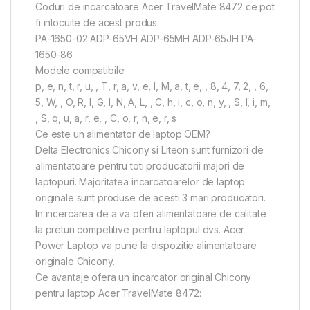
Coduri de incarcatoare Acer TravelMate 8472 ce pot
fi inlocuite de acest produs:
PA-1650-02 ADP-65VH ADP-65MH ADP-65JH PA-
1650-86
Modele compatibile:
p, e, n, t, r, u, , T, r, a, v, e, l, M, a, t, e, , 8, 4, 7, 2, , 6,
5, W, , O, R, I, G, I, N, A, L, , C, h, i, c, o, n, y, , S, l, i, m,
, S, q, u, a, r, e, , C, o, r, n, e, r, s
Ce este un alimentator de laptop OEM?
Delta Electronics Chicony si Liteon sunt furnizori de
alimentatoare pentru toti producatorii majori de
laptopuri. Majoritatea incarcatoarelor de laptop
originale sunt produse de acesti 3 mari producatori.
In incercarea de a va oferi alimentatoare de calitate
la preturi competitive pentru laptopul dvs. Acer
Power Laptop va pune la dispozitie alimentatoare
originale Chicony.
Ce avantaje ofera un incarcator original Chicony
pentru laptop Acer TravelMate 8472: