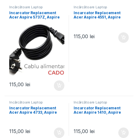
Încărcătoare Laptop
Încărcătoare Laptop
Incarcator Replacement
Incarcator Replacement
Acer Aspire 5737Z, Aspire
Acer Aspire 4551, Aspire
5737ZG, Aspire 5738, Aspire
4551G, Aspire 4552, Aspire
5738dzg, Aspire 5738g,
4552G, Aspire 4553, Aspire
Aspire 5740, Aspire 5740g,
4560, Aspire 4625, Aspire
Aspire 5741
4625G, Aspire 4730
115,00
lei
115,00
lei
Încărcătoare Laptop
Încărcătoare Laptop
Incarcator Replacement
Incarcator Replacement
Acer Aspire 4733, Aspire
Acer Aspire 1410, Aspire
4733G, Aspire 4733Z, Aspire
1640, Aspire 1650, Aspire
4733ZG, Aspire 4736, Aspire
1680, Aspire 1690, Aspire
4736g, Aspire 4736z, Aspire
2020, Aspire 2420, Aspire
4736zg
2920, Aspire 2920z
115,00
lei
115,00
lei