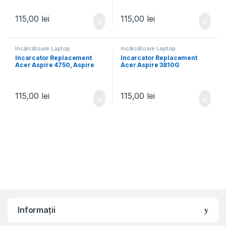
5532z, Aspire 5532zg, Aspire
5736g, Aspire 5736z, Aspire
5534, Aspire 5535, Aspire
5736zg, Aspire 5737, Aspire
5538
5737G
115,00
lei
115,00
lei
Încărcătoare Laptop
Încărcătoare Laptop
Incarcator Replacement
Incarcator Replacement
Acer Aspire 4750, Aspire
Acer Aspire 3810G
4752, Aspire 4752G, Aspire
Timeline, Aspire 3810T
4752Z, Aspire 4752ZG,
Timeline, Aspire 3810TZ
Aspire 4771, Aspire 4771G,
Timeline, Aspire 3810TZG
Aspire 4771Z
Timeline, Aspire 3810Z
115,00
lei
115,00
lei
Timeline
Informații