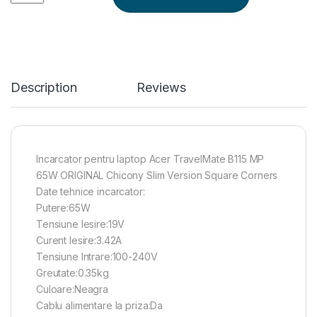
Description
Reviews
Incarcator pentru laptop Acer TravelMate B115 MP
65W ORIGINAL Chicony Slim Version Square Corners
Date tehnice incarcator:
Putere:65W
Tensiune Iesire:19V
Curent Iesire:3.42A
Tensiune Intrare:100-240V
Greutate:0.35kg
Culoare:Neagra
Cablu alimentare la priza:Da