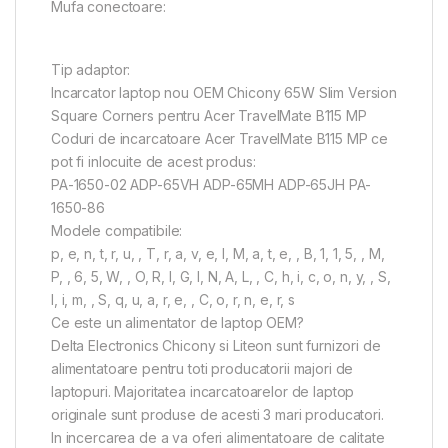
Mufa conectoare:
Tip adaptor:
Incarcator laptop nou OEM Chicony 65W Slim Version
Square Corners pentru Acer TravelMate B115 MP
Coduri de incarcatoare Acer TravelMate B115 MP ce
pot fi inlocuite de acest produs:
PA-1650-02 ADP-65VH ADP-65MH ADP-65JH PA-
1650-86
Modele compatibile:
p, e, n, t, r, u, , T, r, a, v, e, l, M, a, t, e, , B, 1, 1, 5, , M,
P, , 6, 5, W, , O, R, I, G, I, N, A, L, , C, h, i, c, o, n, y, , S,
l, i, m, , S, q, u, a, r, e, , C, o, r, n, e, r, s
Ce este un alimentator de laptop OEM?
Delta Electronics Chicony si Liteon sunt furnizori de
alimentatoare pentru toti producatorii majori de
laptopuri. Majoritatea incarcatoarelor de laptop
originale sunt produse de acesti 3 mari producatori.
In incercarea de a va oferi alimentatoare de calitate