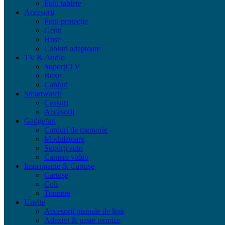
Folii tablete
Accesorii
Folii protecție
Genți
Huse
Cabluri adaptoare
TV & Audio
Suporți TV
Boxe
Cabluri
Smartwatch
Ceasuri
Accesorii
Gadgeturi
Carduri de memorie
Modulatoare
Suporți auto
Camere video
Imprimante & Cartușe
Cartușe
Coli
Tonnere
Unelte
Accesorii pistoale de lipit
Adezivi & paste termice