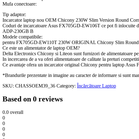
Mufa conectoare:
Tip adaptor:
Incarcator laptop nou OEM Chicony 230W Slim Version Round C
Coduri de incarcatoare Asus FX705GD-EW106T ce pot fi inlocuite de
ADP-230GB B
Modele compatibile:
pentru FX705GD-EW110T 230W ORIGINAL Chicony Slim Round 
Ce este un alimentator de laptop OEM?
Delta Electronics Chicony si Liteon sunt furnizori de alimentatoare pen
In incercarea de a va oferi alimentatoare de calitate la preturi compe
Ce avantaje ofera un incarcator original Chicony pentru laptop A
*Brandurile prezentate in imagine au caracter de informare si sunt marci
SKU:
CHASSOEM39_36
Category:
Încărcătoare Laptop
Based on 0 reviews
0.0
overall
0
0
0
0