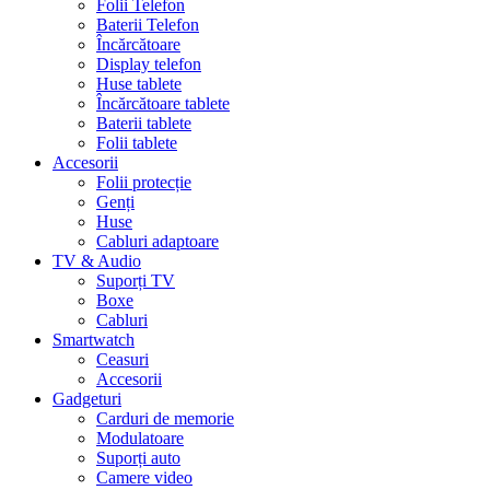
Folii Telefon
Baterii Telefon
Încărcătoare
Display telefon
Huse tablete
Încărcătoare tablete
Baterii tablete
Folii tablete
Accesorii
Folii protecție
Genți
Huse
Cabluri adaptoare
TV & Audio
Suporți TV
Boxe
Cabluri
Smartwatch
Ceasuri
Accesorii
Gadgeturi
Carduri de memorie
Modulatoare
Suporți auto
Camere video