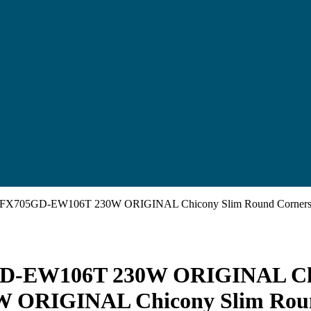
ntru FX705GD-EW106T 230W ORIGINAL Chicony Slim Round Corne
5GD-EW106T 230W ORIGINAL Chi
 ORIGINAL Chicony Slim Rou