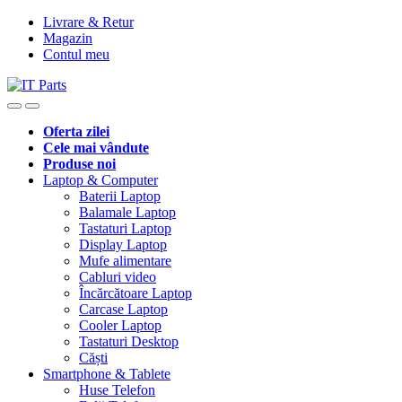
Livrare & Retur
Magazin
Contul meu
Oferta zilei
Cele mai vândute
Produse noi
Laptop & Computer
Baterii Laptop
Balamale Laptop
Tastaturi Laptop
Display Laptop
Mufe alimentare
Cabluri video
Încărcătoare Laptop
Carcase Laptop
Cooler Laptop
Tastaturi Desktop
Căști
Smartphone & Tablete
Huse Telefon