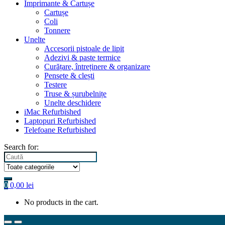
Imprimante & Cartușe
Cartușe
Coli
Tonnere
Unelte
Accesorii pistoale de lipit
Adezivi & paste termice
Curățare, întreținere & organizare
Pensete & clești
Testere
Truse & șurubelnițe
Unelte deschidere
iMac Refurbished
Laptopuri Refurbished
Telefoane Refurbished
Search for:
0
0,00
lei
No products in the cart.