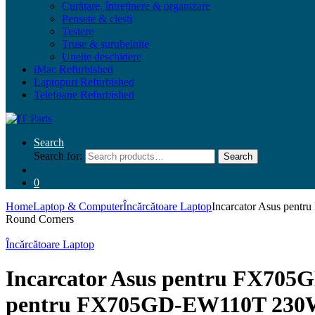
Curățare, întreținere & organizare
Pensete & clești
Testere
Truse & șurubelnițe
Unelte deschidere
iMac Refurbished
Laptopuri Refurbished
Telefoane Refurbished
Search
Search for:
Search
0
Home
Laptop & Computer
Încărcătoare Laptop
Incarcator Asus pe
Round Corners
Încărcătoare Laptop
Incarcator Asus pentru FX70
pentru FX705GD-EW110T 230W