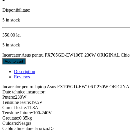
Disponibilitate:
5 in stock
350,00
lei
5 in stock
Incarcator Asus pentru FX705GD-EW106T 230W ORIGINAL Chico
Add to cart
Description
Reviews
Incarcator pentru laptop Asus FX705GD-EW106T 230W ORIGINAL 
Date tehnice incarcator:
Putere:230W
Tensiune Iesire:19.5V
Curent Iesire:11.8A
Tensiune Intrare:100-240V
Greutate:0.35kg
Culoare:Neagra
Cablu alimentare la priza:Da