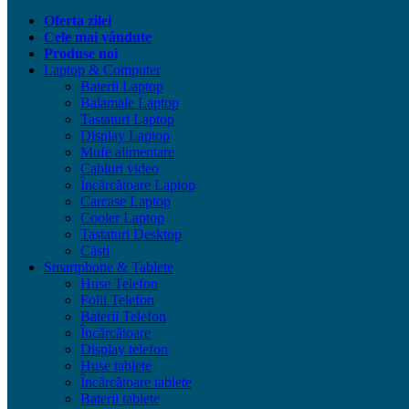
Oferta zilei
Cele mai vândute
Produse noi
Laptop & Computer
Baterii Laptop
Balamale Laptop
Tastaturi Laptop
Display Laptop
Mufe alimentare
Cabluri video
Încărcătoare Laptop
Carcase Laptop
Cooler Laptop
Tastaturi Desktop
Căști
Smartphone & Tablete
Huse Telefon
Folii Telefon
Baterii Telefon
Încărcătoare
Display telefon
Huse tablete
Încărcătoare tablete
Baterii tablete