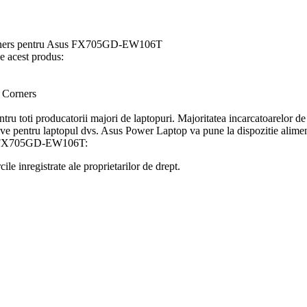
orners pentru Asus FX705GD-EW106T
 acest produs:
Corners
tru toti producatorii majori de laptopuri. Majoritatea incarcatoarelor de
titive pentru laptopul dvs. Asus Power Laptop va pune la dispozitie alime
sus FX705GD-EW106T:
le inregistrate ale proprietarilor de drept.