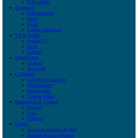
Folii tablete
Accesorii
Folii protecție
Genți
Huse
Cabluri adaptoare
TV & Audio
Suporți TV
Boxe
Cabluri
Smartwatch
Ceasuri
Accesorii
Gadgeturi
Carduri de memorie
Modulatoare
Suporți auto
Camere video
Imprimante & Cartușe
Cartușe
Coli
Tonnere
Unelte
Accesorii pistoale de lipit
Adezivi & paste termice