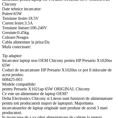
Chicony
Date tehnice incarcator:
Putere:65W
Tensiune Iesire:18.5V
Curent Iesire:3.5A
Tensiune Intrare:100-240V
Greutate:0.45kg
Culoare:Neagra
Cablu alimentare la priza:Da
Mufa conectoare:
Tip adaptor:
Incarcator laptop nou OEM Chicony pentru HP Presario X1020us
65W
Coduri de incarcatoare HP Presario X1020us ce pot fi inlocuite de
acest produs:
608425-003
Modele compatibile:
pentru Presario X1021ap 65W ORIGINAL Chicony
Ce este un alimentator de laptop OEM?
Delta Electronics Chicony si Liteon sunt furnizori de alimentatoare
pentru toti producatorii majori de laptopuri. Majoritatea
incarcatoarelor de laptop originale sunt produse de acesti 3 mari
producatori.
In incercarea de a va oferi alimentatoare de calitate la preturi