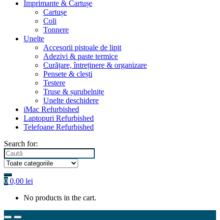
Imprimante & Cartușe
Cartușe
Coli
Tonnere
Unelte
Accesorii pistoale de lipit
Adezivi & paste termice
Curățare, întreținere & organizare
Pensete & clești
Testere
Truse & șurubelnițe
Unelte deschidere
iMac Refurbished
Laptopuri Refurbished
Telefoane Refurbished
Search for:
0
0,00
lei
No products in the cart.