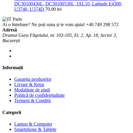
DC30100430L, DC30100530L, JAL10, Latitude E4300,
U3740, U374D
70,00
lei
Ai o întrebare? Ne poți suna și te vom ajuta!
+40 749 298 572
Adresă
Drumul Gura Făgetului, nr. 103-105, Et. 2, Ap. 18, Sector 3,
București
Informații
Garanția produselor
Livrare & Retur
Modalitate de plată
Politică de confidențialitate
Termeni & Condiții
Categorii
Laptop & Computer
Smartphone & Tablete