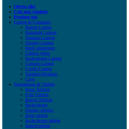
Oferta zilei
Cele mai vândute
Produse noi
Laptop & Computer
Baterii Laptop
Balamale Laptop
Tastaturi Laptop
Display Laptop
Mufe alimentare
Cabluri video
Încărcătoare Laptop
Carcase Laptop
Cooler Laptop
Tastaturi Desktop
Căști
Smartphone & Tablete
Huse Telefon
Folii Telefon
Baterii Telefon
Încărcătoare
Display telefon
Huse tablete
Încărcătoare tablete
Baterii tablete