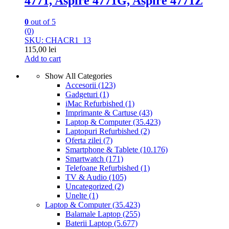
4771, Aspire 4771G, Aspire 4771Z
0
out of 5
(0)
SKU: CHACR1_13
115,00
lei
Add to cart
Show All Categories
Accesorii
(123)
Gadgeturi
(1)
iMac Refurbished
(1)
Imprimante & Cartuse
(43)
Laptop & Computer
(35.423)
Laptopuri Refurbished
(2)
Oferta zilei
(7)
Smartphone & Tablete
(10.176)
Smartwatch
(171)
Telefoane Refurbished
(1)
TV & Audio
(105)
Uncategorized
(2)
Unelte
(1)
Laptop & Computer
(35.423)
Balamale Laptop
(255)
Baterii Laptop
(5.677)