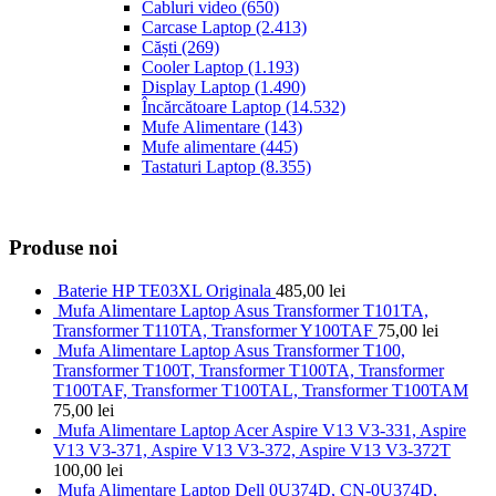
Cabluri video
(650)
Carcase Laptop
(2.413)
Căști
(269)
Cooler Laptop
(1.193)
Display Laptop
(1.490)
Încărcătoare Laptop
(14.532)
Mufe Alimentare
(143)
Mufe alimentare
(445)
Tastaturi Laptop
(8.355)
Produse noi
Baterie HP TE03XL Originala
485,00
lei
Mufa Alimentare Laptop Asus Transformer T101TA,
Transformer T110TA, Transformer Y100TAF
75,00
lei
Mufa Alimentare Laptop Asus Transformer T100,
Transformer T100T, Transformer T100TA, Transformer
T100TAF, Transformer T100TAL, Transformer T100TAM
75,00
lei
Mufa Alimentare Laptop Acer Aspire V13 V3-331, Aspire
V13 V3-371, Aspire V13 V3-372, Aspire V13 V3-372T
100,00
lei
Mufa Alimentare Laptop Dell 0U374D, CN-0U374D,