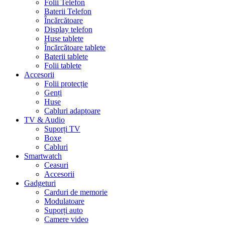
Folii Telefon
Baterii Telefon
Încărcătoare
Display telefon
Huse tablete
Încărcătoare tablete
Baterii tablete
Folii tablete
Accesorii
Folii protecție
Genți
Huse
Cabluri adaptoare
TV & Audio
Suporți TV
Boxe
Cabluri
Smartwatch
Ceasuri
Accesorii
Gadgeturi
Carduri de memorie
Modulatoare
Suporți auto
Camere video