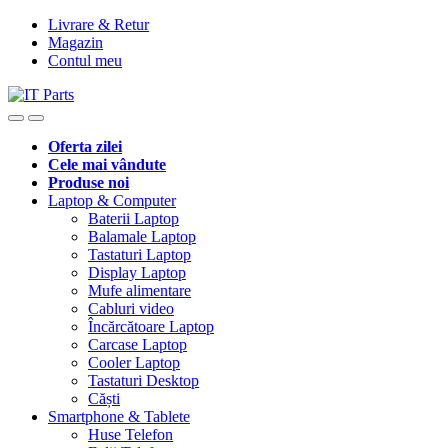
Livrare & Retur
Magazin
Contul meu
Oferta zilei
Cele mai vândute
Produse noi
Laptop & Computer
Baterii Laptop
Balamale Laptop
Tastaturi Laptop
Display Laptop
Mufe alimentare
Cabluri video
Încărcătoare Laptop
Carcase Laptop
Cooler Laptop
Tastaturi Desktop
Căști
Smartphone & Tablete
Huse Telefon