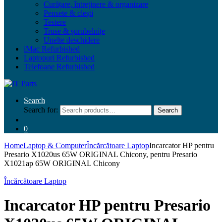
Curățare, întreținere & organizare
Pensete & clești
Testere
Truse & șurubelnițe
Unelte deschidere
iMac Refurbished
Laptopuri Refurbished
Telefoane Refurbished
Search
Search for:
Search
0
Home
Laptop & Computer
Încărcătoare Laptop
Incarcator HP pentru
Presario X1020us 65W ORIGINAL Chicony, pentru Presario
X1021ap 65W ORIGINAL Chicony
Încărcătoare Laptop
Incarcator HP pentru Presario