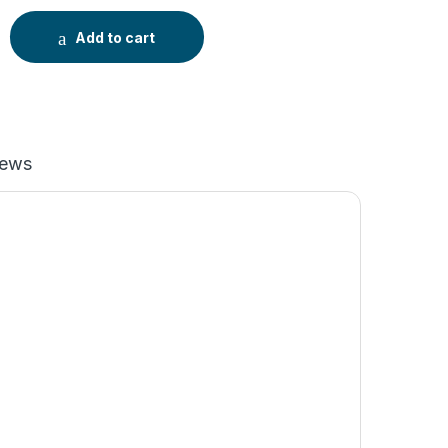
tru Presario X1083ap 65W ORIGINAL Chicony, pentru Presario 
Add to cart
iews