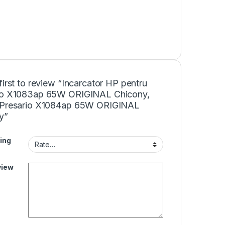
first to review “Incarcator HP pentru
io X1083ap 65W ORIGINAL Chicony,
 Presario X1084ap 65W ORIGINAL
y”
ing
view