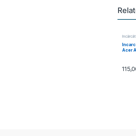
Rela
Încărcă
Incar
Acer 
Timeli
Aspire
Aspire
115,
4250, 
4251G