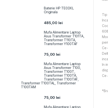
Baterie HP TE03XL
Originala
Tip
Inc
485,00
lei
Cod
608
Mufa Alimentare Laptop
Asus Transformer T101TA,
Mod
Transformer T110TA,
pen
Transformer Y100TAF
Ce 
Delt
75,00
lei
inc
Mufa Alimentare Laptop
In 
Asus Transformer T100,
dis
Transformer T100T,
Transformer T100TA,
Ce 
Transformer T100TAF,
Transformer T100TAL, Transformer
T100TAM
*Br
75,00
lei
Mufa Alimentare Laptop