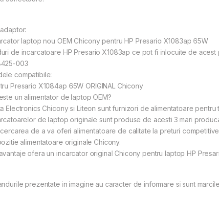
 adaptor:
arcator laptop nou OEM Chicony pentru HP Presario X1083ap 65W
uri de incarcatoare HP Presario X1083ap ce pot fi inlocuite de acest
425-003
ele compatibile:
tru Presario X1084ap 65W ORIGINAL Chicony
este un alimentator de laptop OEM?
a Electronics Chicony si Liteon sunt furnizori de alimentatoare pentru t
arcatoarelor de laptop originale sunt produse de acesti 3 mari produca
incercarea de a va oferi alimentatoare de calitate la preturi competit
pozitie alimentatoare originale Chicony.
avantaje ofera un incarcator original Chicony pentru laptop HP Presa
andurile prezentate in imagine au caracter de informare si sunt marcile 