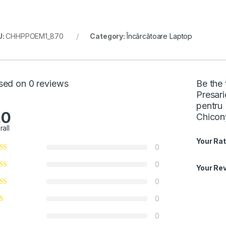
U:
CHHPPOEM1_870
Category:
Încărcătoare Laptop
sed on 0 reviews
Be the 
Presar
pentru
.0
Chicon
rall
Your Rat
0
0
Your Re
0
0
0