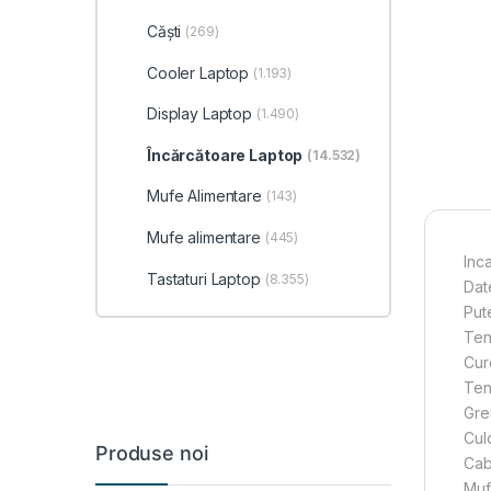
Căști
(269)
Cooler Laptop
(1.193)
Display Laptop
(1.490)
Încărcătoare Laptop
(14.532)
Mufe Alimentare
(143)
Mufe alimentare
(445)
Inc
Tastaturi Laptop
(8.355)
Dat
Put
Ten
Cure
Ten
Gre
Cul
Produse noi
Cab
Muf