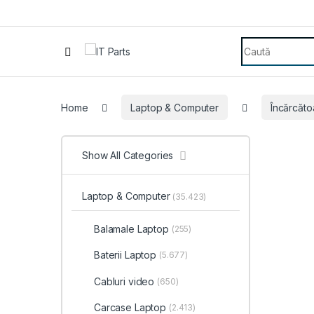
Search for:
Home
Laptop & Computer
Încărcăto
Show All Categories
Laptop & Computer
(35.423)
Balamale Laptop
(255)
Baterii Laptop
(5.677)
Cabluri video
(650)
Carcase Laptop
(2.413)