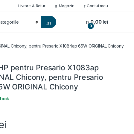
Livrare & Retur
Magazin
Contul meu
0,00
lei
0
GINAL Chicony, pentru Presario X1084ap 65W ORIGINAL Chicony
 HP pentru Presario X1083ap
AL Chicony, pentru Presario
5W ORIGINAL Chicony
stock
ei