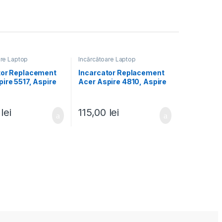
are Laptop
Încărcătoare Laptop
tor Replacement
Incarcator Replacement
ire 5517, Aspire
Acer Aspire 4810, Aspire
spire 5532g,
4810 Timeline, Aspire
5532z, Aspire
4810TG, Aspire 4810TZ,
 Aspire 5534,
Aspire 4810TZG, Aspire
0
lei
115,00
lei
5535, Aspire 5538
4820 Timeline