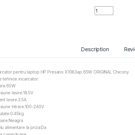
Incarcator HP pen
Description
Rev
arcator pentru laptop HP Presario X1083ap 65W ORIGINAL Chicony
e tehnice incarcator:
ere:65W
siune Iesire:18.5V
nt Iesire:3.5A
siune Intrare:100-240V
utate:0.45kg
oare:Neagra
lu alimentare la priza:Da
a conectoare: