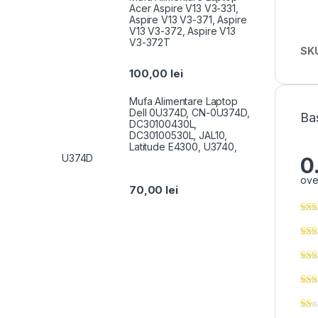
Acer Aspire V13 V3-331,
Aspire V13 V3-371, Aspire
V13 V3-372, Aspire V13
V3-372T
SK
100,00
lei
Mufa Alimentare Laptop
Dell 0U374D, CN-0U374D,
Ba
DC30100430L,
DC30100530L, JAL10,
Latitude E4300, U3740,
U374D
0
ove
70,00
lei