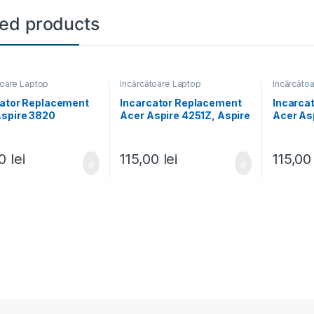
ted products
toare Laptop
Încărcătoare Laptop
Încărcăto
cator Replacement
Incarcator Replacement
Incarca
Aspire 3820
Acer Aspire 4251Z, Aspire
Acer Asp
neX, Aspire 3935,
4252, Aspire 4252G,
5532, A
 4220, Aspire 4235,
Aspire 4252Z, Aspire
Aspire 
 4240, Aspire
4253, Aspire 4310, Aspire
5532zg,
00
lei
115,00
lei
115,0
Aspire 4251, Aspire
4315, Aspire 4333
Aspire 