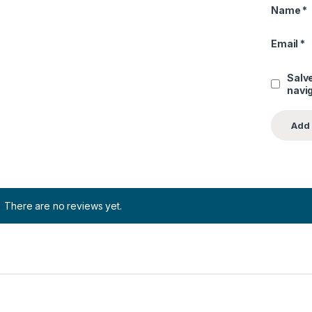
Name
*
Email
*
Salve
navig
There are no reviews yet.