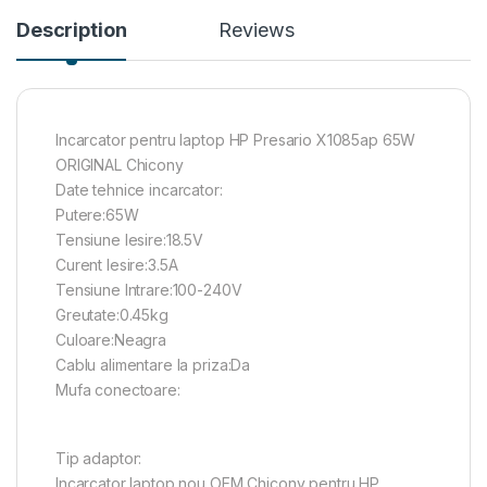
Description
Reviews
Incarcator pentru laptop HP Presario X1085ap 65W
ORIGINAL Chicony
Date tehnice incarcator:
Putere:65W
Tensiune Iesire:18.5V
Curent Iesire:3.5A
Tensiune Intrare:100-240V
Greutate:0.45kg
Culoare:Neagra
Cablu alimentare la priza:Da
Mufa conectoare:
Tip adaptor:
Incarcator laptop nou OEM Chicony pentru HP