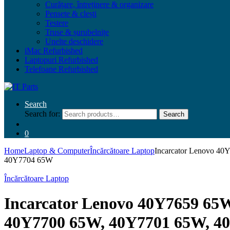
Curățare, întreținere & organizare
Pensete & clești
Testere
Truse & șurubelnițe
Unelte deschidere
iMac Refurbished
Laptopuri Refurbished
Telefoane Refurbished
Search
Search for:
Search
0
Home
Laptop & Computer
Încărcătoare Laptop
Incarcator Lenovo 4
40Y7704 65W
Încărcătoare Laptop
Incarcator Lenovo 40Y7659 65
40Y7700 65W, 40Y7701 65W, 4