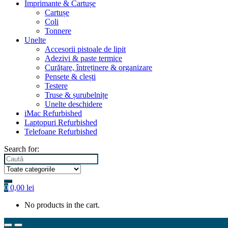
Imprimante & Cartușe
Cartușe
Coli
Tonnere
Unelte
Accesorii pistoale de lipit
Adezivi & paste termice
Curățare, întreținere & organizare
Pensete & clești
Testere
Truse & șurubelnițe
Unelte deschidere
iMac Refurbished
Laptopuri Refurbished
Telefoane Refurbished
Search for:
0
0,00
lei
No products in the cart.