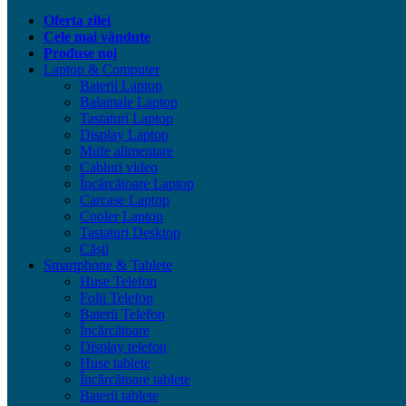
Oferta zilei
Cele mai vândute
Produse noi
Laptop & Computer
Baterii Laptop
Balamale Laptop
Tastaturi Laptop
Display Laptop
Mufe alimentare
Cabluri video
Încărcătoare Laptop
Carcase Laptop
Cooler Laptop
Tastaturi Desktop
Căști
Smartphone & Tablete
Huse Telefon
Folii Telefon
Baterii Telefon
Încărcătoare
Display telefon
Huse tablete
Încărcătoare tablete
Baterii tablete