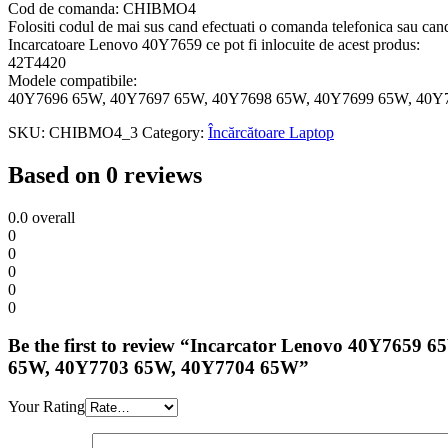
Cod de comanda: CHIBMO4
Folositi codul de mai sus cand efectuati o comanda telefonica sau ca
Incarcatoare Lenovo 40Y7659 ce pot fi inlocuite de acest produs:
42T4420
Modele compatibile:
40Y7696 65W, 40Y7697 65W, 40Y7698 65W, 40Y7699 65W, 40Y
SKU:
CHIBMO4_3
Category:
Încărcătoare Laptop
Based on 0 reviews
0.0
overall
0
0
0
0
0
Be the first to review “Incarcator Lenovo 40Y76
65W, 40Y7703 65W, 40Y7704 65W”
Your Rating