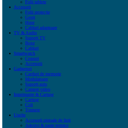
Folii tablete
Accesorii
Folii protecție
Genți
Huse
Cabluri adaptoare
TV & Audio
Suporți TV
Boxe
Cabluri
Smartwatch
Ceasuri
Accesorii
Gadgeturi
Carduri de memorie
Modulatoare
Suporți auto
Camere video
Imprimante & Cartușe
Cartușe
Coli
Tonnere
Unelte
Accesorii pistoale de lipit
Adezivi & paste termice