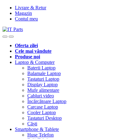
Livrare & Retur
Magazin
Contul meu
Oferta zilei
Cele mai vândute
Produse noi
Laptop & Computer
Baterii Laptop
Balamale Laptop
Tastaturi Laptop
Display Laptop
Mufe alimentare
Cabluri video
Încărcătoare Laptop
Carcase Laptop
Cooler Laptop
Tastaturi Desktop
Căști
Smartphone & Tablete
Huse Telefon