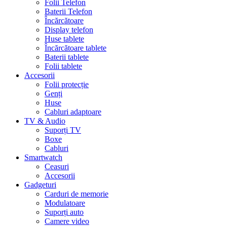
Folii Telefon
Baterii Telefon
Încărcătoare
Display telefon
Huse tablete
Încărcătoare tablete
Baterii tablete
Folii tablete
Accesorii
Folii protecție
Genți
Huse
Cabluri adaptoare
TV & Audio
Suporți TV
Boxe
Cabluri
Smartwatch
Ceasuri
Accesorii
Gadgeturi
Carduri de memorie
Modulatoare
Suporți auto
Camere video