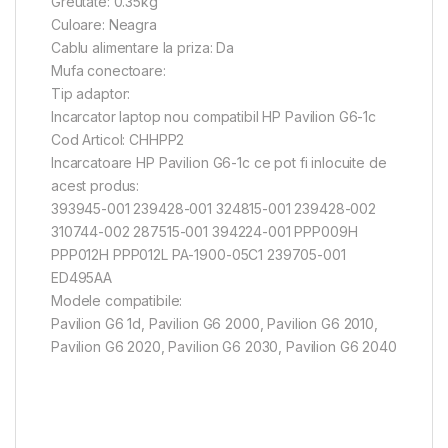
Greutate: 0.35kg
Culoare: Neagra
Cablu alimentare la priza: Da
Mufa conectoare:
Tip adaptor:
Incarcator laptop nou compatibil HP Pavilion G6-1c
Cod Articol: CHHPP2
Incarcatoare HP Pavilion G6-1c ce pot fi inlocuite de
acest produs:
393945-001 239428-001 324815-001 239428-002
310744-002 287515-001 394224-001 PPP009H
PPP012H PPP012L PA-1900-05C1 239705-001
ED495AA
Modele compatibile:
Pavilion G6 1d, Pavilion G6 2000, Pavilion G6 2010,
Pavilion G6 2020, Pavilion G6 2030, Pavilion G6 2040