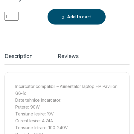
Incarcator Replacement HP Pavilion G6 1c, Pavilion G6 1d, Pav
Add to cart
Description
Reviews
Incarcator compatibil – Alimentator laptop HP Pavilion
G6-1c
Date tehnice incarcator:
Putere: 90W
Tensiune Iesire: 19V
Curent Iesire: 4.74A
Tensiune Intrare: 100-240V