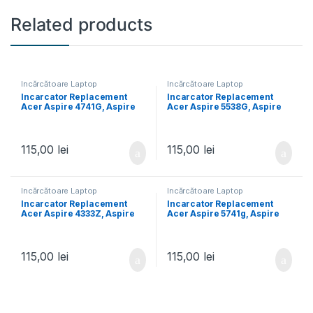
Related products
Încărcătoare Laptop
Încărcătoare Laptop
Incarcator Replacement
Incarcator Replacement
Acer Aspire 4741G, Aspire
Acer Aspire 5538G, Aspire
4741T, Aspire 4741TG,
5542, Aspire 5551, Aspire
Aspire 4741Z, Aspire
5551g, Aspire 5552, Aspire
4741ZG, Aspire 4743G,
5552g, Aspire 5570, Aspire
Aspire 4745, Aspire 4749Z
5610z
115,00
lei
115,00
lei
Încărcătoare Laptop
Încărcătoare Laptop
Incarcator Replacement
Incarcator Replacement
Acer Aspire 4333Z, Aspire
Acer Aspire 5741g, Aspire
4339, Aspire 4349, Aspire
5741ZG, Aspire 5742, Aspire
4410, Aspire 4430, Aspire
5742g, Aspire 5742z, Aspire
4535, Aspire 4535g, Aspire
5742ZG, Aspire 5745, Aspire
4540, Aspire 4540G
5745g
115,00
lei
115,00
lei