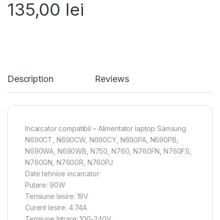
135,00
lei
Description
Reviews
Incarcator compatibil – Alimentator laptop Samsung
N690CT, N690CW, N690CY, N690PA, N690PB,
N690WA, N690WB, N750, N760, N760FN, N760FS,
N760GN, N760GR, N760PJ
Date tehnice incarcator:
Putere: 90W
Tensiune Iesire: 19V
Curent Iesire: 4.74A
Tensiune Intrare: 100-240V