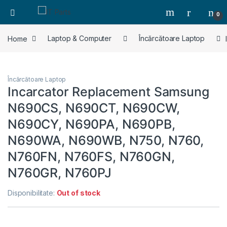
0
Home
Laptop & Computer
Încărcătoare Laptop
Încărcătoare Laptop
Incarcator Replacement Samsung
N690CS, N690CT, N690CW,
N690CY, N690PA, N690PB,
N690WA, N690WB, N750, N760,
N760FN, N760FS, N760GN,
N760GR, N760PJ
Disponibilitate:
Out of stock