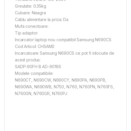
Greutate: 0.35kg
Culoare: Neagra
Cablu alimentare la priza: Da
Mufa conectoare:
Tip adaptor:
Incarcator laptop nou compatibil Samsung N690CS
Cod Articol: CHSAM2
Incarcatoare Samsung N690CS ce pot fi inlocuite de
acest produs:
SADP-90FH B AD-9019S
Modele compatibile:
N690CT, N690CW, N690CY, N690PA, N690PB,
N690WA, N690WB, N750, N760, N760FN, N760FS,
N760GN, N760GR, N760PJ