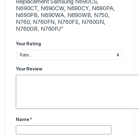
Replacement Samsung N690CS,
N690CT, N690CW, N690CY, N690PA,
N690PB, N690WA, N690WB, N750,
N760, N760FN, N760FS, N760GN,
N760GR, N760PJ”
Your Rating
Your Review
Name
*