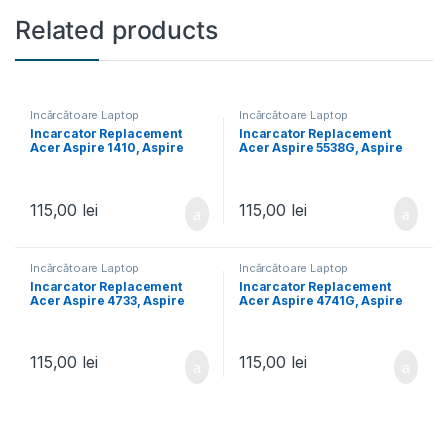
Related products
Încărcătoare Laptop
Încărcătoare Laptop
Incarcator Replacement
Incarcator Replacement
Acer Aspire 1410, Aspire
Acer Aspire 5538G, Aspire
1640, Aspire 1650, Aspire
5542, Aspire 5551, Aspire
1680, Aspire 1690, Aspire
5551g, Aspire 5552, Aspire
2020, Aspire 2420, Aspire
5552g, Aspire 5570, Aspire
2920, Aspire 2920z
5610z
115,00
lei
115,00
lei
Încărcătoare Laptop
Încărcătoare Laptop
Incarcator Replacement
Incarcator Replacement
Acer Aspire 4733, Aspire
Acer Aspire 4741G, Aspire
4733G, Aspire 4733Z, Aspire
4741T, Aspire 4741TG,
4733ZG, Aspire 4736, Aspire
Aspire 4741Z, Aspire
4736g, Aspire 4736z, Aspire
4741ZG, Aspire 4743G,
4736zg
Aspire 4745, Aspire 4749Z
115,00
lei
115,00
lei