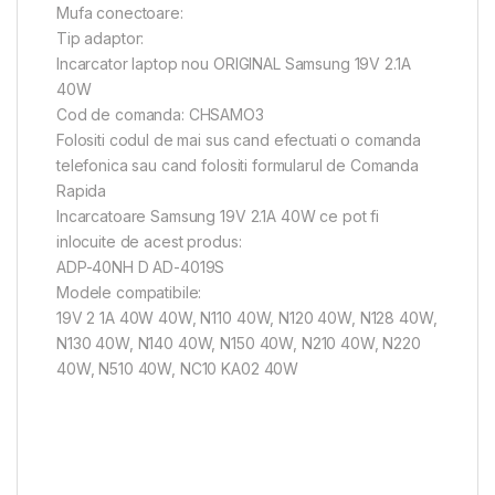
Mufa conectoare:
Tip adaptor:
Incarcator laptop nou ORIGINAL Samsung 19V 2.1A
40W
Cod de comanda: CHSAMO3
Folositi codul de mai sus cand efectuati o comanda
telefonica sau cand folositi formularul de Comanda
Rapida
Incarcatoare Samsung 19V 2.1A 40W ce pot fi
inlocuite de acest produs:
ADP-40NH D AD-4019S
Modele compatibile:
19V 2 1A 40W 40W, N110 40W, N120 40W, N128 40W,
N130 40W, N140 40W, N150 40W, N210 40W, N220
40W, N510 40W, NC10 KA02 40W