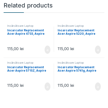
Related products
Încărcătoare Laptop
Încărcătoare Laptop
Incarcator Replacement
Incarcator Replacement
Acer Aspire 4733, Aspire
Acer Aspire 5220, Aspire
4733G, Aspire 4733Z, Aspire
5250, Aspire 5251, Aspire
4733ZG, Aspire 4736, Aspire
5252, Aspire 5253, Aspire
4736g, Aspire 4736z, Aspire
5253g, Aspire 5310, Aspire
4736zg
5315, Aspire 5320
115,00
lei
115,00
lei
Încărcătoare Laptop
Încărcătoare Laptop
Incarcator Replacement
Incarcator Replacement
Acer Aspire 5715Z, Aspire
Acer Aspire 5741g, Aspire
5730, Aspire 5730z, Aspire
5741ZG, Aspire 5742, Aspire
5732, Aspire 5732z, Aspire
5742g, Aspire 5742z, Aspire
5732ZG, Aspire 5733, Aspire
5742ZG, Aspire 5745, Aspire
5733z
5745g
115,00
lei
115,00
lei