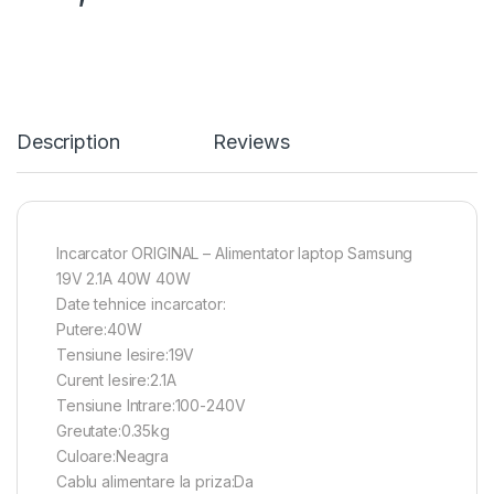
Description
Reviews
Incarcator ORIGINAL – Alimentator laptop Samsung
19V 2.1A 40W 40W
Date tehnice incarcator:
Putere:40W
Tensiune Iesire:19V
Curent Iesire:2.1A
Tensiune Intrare:100-240V
Greutate:0.35kg
Culoare:Neagra
Cablu alimentare la priza:Da