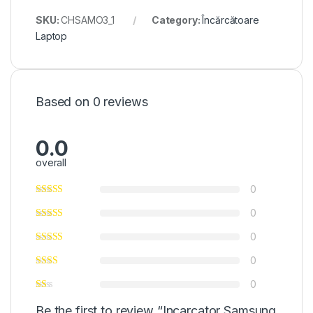
SKU:
CHSAMO3_1
Category:
Încărcătoare
Laptop
Based on 0 reviews
0.0
overall
0
0
0
0
0
Be the first to review “Incarcator Samsung