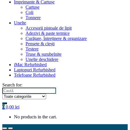
Imprimante & Cartușe
Cartușe
Coli
Tonnere
Unelte
Accesorii pistoale de lipit
Adezivi & paste termice
Curățare, întreținere & organizare
Pensete & clești
Testere
Truse & șurubelnițe
Unelte deschidere
iMac Refurbished
Laptopuri Refurbished
Telefoane Refurbished
Search for:
0
0,00
lei
No products in the cart.