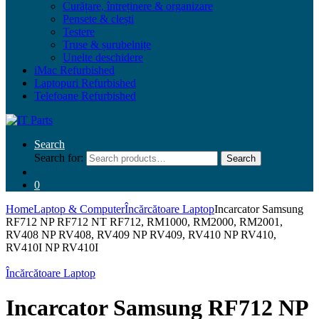
Curățare, întreținere & organizare
Pensete & clești
Testere
Truse & șurubelnițe
Unelte deschidere
iMac Refurbished
Laptopuri Refurbished
Telefoane Refurbished
Search
Search for:
Search
0
Home
Laptop & Computer
Încărcătoare Laptop
Incarcator Samsung
RF712 NP RF712 NT RF712, RM1000, RM2000, RM2001,
RV408 NP RV408, RV409 NP RV409, RV410 NP RV410,
RV410I NP RV410I
Încărcătoare Laptop
Incarcator Samsung RF712 NP