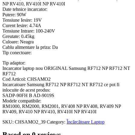
NP RV410, RV410I NP RV410I
Date tehnice incarcator:
Putere: 90W
Tensiune Iesire: 19V
Curent Iesire: 4.74A
Tensiune Intrare: 100-240V
Greutate: 0.45kg
Culoare: Neagra
Cablu alimentare la priza: Da
Tip conectoare:
Tip adaptor:
Incarcator laptop nou ORIGINAL Samsung RF712 NP RF712 NT
RF712
Cod Articol: CHSAMO2
Incarcatoare Samsung RF712 NP RF712 NT RF712 ce pot fi
inlocuite de acest produs:
SADP-90FH B AD-9019S
Modele compatibile:
RM1000, RM2000, RM2001, RV408 NP RV408, RV409 NP
RV409, RV410 NP RV410, RV410I NP RV410I
SKU:
CHSAMO2_39
Category:
Încărcătoare Laptop
Based on 0 reviews