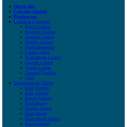
Oferta zilei
Cele mai vândute
Produse noi
Laptop & Computer
Baterii Laptop
Balamale Laptop
Tastaturi Laptop
Display Laptop
Mufe alimentare
Cabluri video
Încărcătoare Laptop
Carcase Laptop
Cooler Laptop
Tastaturi Desktop
Căști
Smartphone & Tablete
Huse Telefon
Folii Telefon
Baterii Telefon
Încărcătoare
Display telefon
Huse tablete
Încărcătoare tablete
Baterii tablete