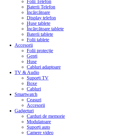
Folii Telefon
Baterii Telefon
Încărcătoare
Display telefon
Huse tablete
Încărcătoare tablete
Baterii tablete
Folii tablete
Accesorii
Folii protecție
Genți
Huse
Cabluri adaptoare
TV & Audio
Suporți TV
Boxe
Cabluri
Smartwatch
Ceasuri
Accesorii
Gadgeturi
Carduri de memorie
Modulatoare
Suporți auto
Camere video