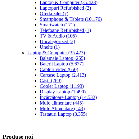
Laptop & Computer
(35.423)
Laptopuri Refurbished
(2)
Oferta zilei
(7)
Smartphone & Tablete
(10.176)
Smartwatch
(171)
Telefoane Refurbished
(1)
TV & Audio
(105)
Uncategorized
(2)
Unelte
(1)
Laptop & Computer
(35.423)
Balamale Laptop
(255)
Baterii Laptop
(5.677)
Cabluri video
(650)
Carcase Laptop
(2.413)
Căști
(269)
Cooler Laptop
(1.193)
Display Laptop
(1.490)
Încărcătoare Laptop
(14.532)
Mufe alimentare
(445)
Mufe Alimentare
(143)
Tastaturi Laptop
(8.355)
Produse noi