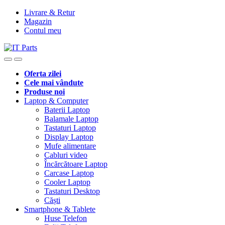
Livrare & Retur
Magazin
Contul meu
Oferta zilei
Cele mai vândute
Produse noi
Laptop & Computer
Baterii Laptop
Balamale Laptop
Tastaturi Laptop
Display Laptop
Mufe alimentare
Cabluri video
Încărcătoare Laptop
Carcase Laptop
Cooler Laptop
Tastaturi Desktop
Căști
Smartphone & Tablete
Huse Telefon