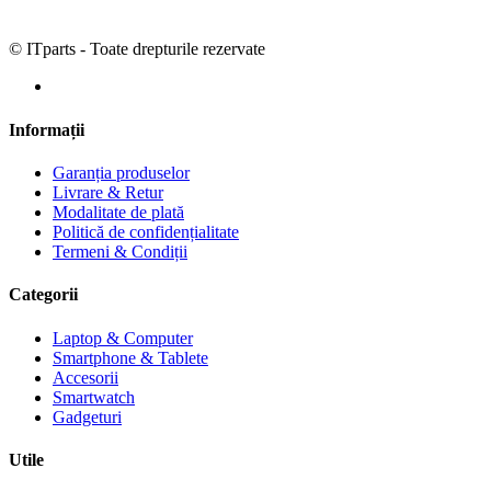
© ITparts - Toate drepturile rezervate
Informații
Garanția produselor
Livrare & Retur
Modalitate de plată
Politică de confidențialitate
Termeni & Condiții
Categorii
Laptop & Computer
Smartphone & Tablete
Accesorii
Smartwatch
Gadgeturi
Utile