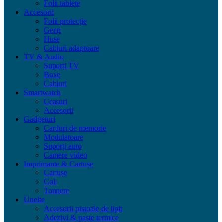
Folii tablete
Accesorii
Folii protecție
Genți
Huse
Cabluri adaptoare
TV & Audio
Suporți TV
Boxe
Cabluri
Smartwatch
Ceasuri
Accesorii
Gadgeturi
Carduri de memorie
Modulatoare
Suporți auto
Camere video
Imprimante & Cartușe
Cartușe
Coli
Tonnere
Unelte
Accesorii pistoale de lipit
Adezivi & paste termice