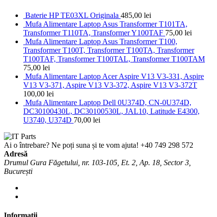
Baterie HP TE03XL Originala
485,00
lei
Mufa Alimentare Laptop Asus Transformer T101TA,
Transformer T110TA, Transformer Y100TAF
75,00
lei
Mufa Alimentare Laptop Asus Transformer T100,
Transformer T100T, Transformer T100TA, Transformer
T100TAF, Transformer T100TAL, Transformer T100TAM
75,00
lei
Mufa Alimentare Laptop Acer Aspire V13 V3-331, Aspire
V13 V3-371, Aspire V13 V3-372, Aspire V13 V3-372T
100,00
lei
Mufa Alimentare Laptop Dell 0U374D, CN-0U374D,
DC30100430L, DC30100530L, JAL10, Latitude E4300,
U3740, U374D
70,00
lei
Ai o întrebare? Ne poți suna și te vom ajuta!
+40 749 298 572
Adresă
Drumul Gura Făgetului, nr. 103-105, Et. 2, Ap. 18, Sector 3,
București
Informații