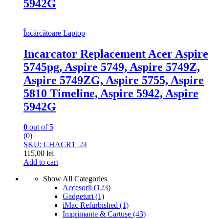
5942G
Încărcătoare Laptop
Incarcator Replacement Acer Aspire
5745pg, Aspire 5749, Aspire 5749Z,
Aspire 5749ZG, Aspire 5755, Aspire
5810 Timeline, Aspire 5942, Aspire
5942G
0
out of 5
(0)
SKU: CHACR1_24
115,00
lei
Add to cart
Show All Categories
Accesorii
(123)
Gadgeturi
(1)
iMac Refurbished
(1)
Imprimante & Cartuse
(43)