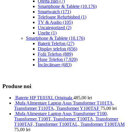
Oferta zilei
(7)
Smartphone & Tablete
(10.176)
Smartwatch
(171)
Telefoane Refurbished
(1)
TV & Audio
(105)
Uncategorized
(2)
Unelte
(1)
Smartphone & Tablete
(10.176)
Baterii Telefon
(27)
Display telefon
(656)
Folii Telefon
(889)
Huse Telefon
(7.920)
Încărcătoare
(683)
Produse noi
Baterie HP TE03XL Originala
485,00
lei
Mufa Alimentare Laptop Asus Transformer T101TA,
Transformer T110TA, Transformer Y100TAF
75,00
lei
Mufa Alimentare Laptop Asus Transformer T100,
Transformer T100T, Transformer T100TA, Transformer
T100TAF, Transformer T100TAL, Transformer T100TAM
75,00
lei