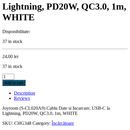
Lightning, PD20W, QC3.0, 1m,
WHITE
Disponibilitate:
37 in stock
24,00
lei
37 in stock
Joyroom
(S-
Add to cart
CL020A9)
Cablu
Description
Date
Reviews
si
Incarcare,
Joyroom (S-CL020A9) Cablu Date si Incarcare, USB-C la
USB-
Lightning, PD20W, QC3.0, 1m, WHITE
C
la
SKU:
CHG348
Category:
Încărcătoare
Lightning,