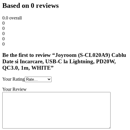
PD20W,
Based on 0 reviews
QC3.0,
1m,
0.0
overall
WHITE
0
quantity
0
0
0
0
Be the first to review “Joyroom (S-CL020A9) Cablu
Date si Incarcare, USB-C la Lightning, PD20W,
QC3.0, 1m, WHITE”
Your Rating
Your Review