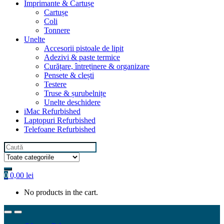
Imprimante & Cartușe
Cartușe
Coli
Tonnere
Unelte
Accesorii pistoale de lipit
Adezivi & paste termice
Curățare, întreținere & organizare
Pensete & clești
Testere
Truse & șurubelnițe
Unelte deschidere
iMac Refurbished
Laptopuri Refurbished
Telefoane Refurbished
Search
for:
0
0,00
lei
No products in the cart.