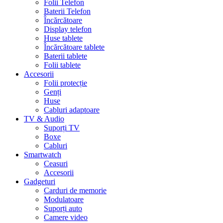
Folii Telefon
Baterii Telefon
Încărcătoare
Display telefon
Huse tablete
Încărcătoare tablete
Baterii tablete
Folii tablete
Accesorii
Folii protecție
Genți
Huse
Cabluri adaptoare
TV & Audio
Suporți TV
Boxe
Cabluri
Smartwatch
Ceasuri
Accesorii
Gadgeturi
Carduri de memorie
Modulatoare
Suporți auto
Camere video