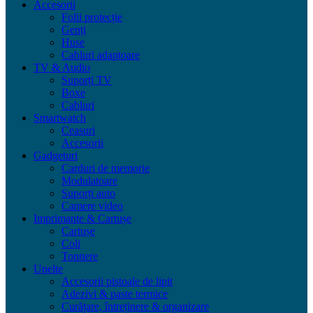
Accesorii
Folii protecție
Genți
Huse
Cabluri adaptoare
TV & Audio
Suporți TV
Boxe
Cabluri
Smartwatch
Ceasuri
Accesorii
Gadgeturi
Carduri de memorie
Modulatoare
Suporți auto
Camere video
Imprimante & Cartușe
Cartușe
Coli
Tonnere
Unelte
Accesorii pistoale de lipit
Adezivi & paste termice
Curățare, întreținere & organizare