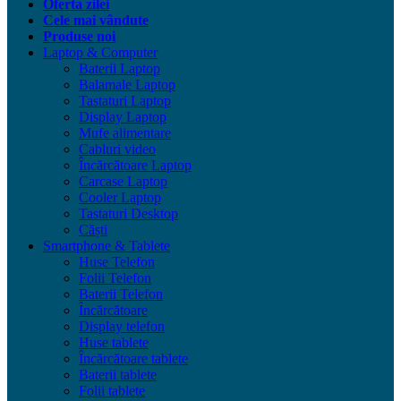
Oferta zilei
Cele mai vândute
Produse noi
Laptop & Computer
Baterii Laptop
Balamale Laptop
Tastaturi Laptop
Display Laptop
Mufe alimentare
Cabluri video
Încărcătoare Laptop
Carcase Laptop
Cooler Laptop
Tastaturi Desktop
Căști
Smartphone & Tablete
Huse Telefon
Folii Telefon
Baterii Telefon
Încărcătoare
Display telefon
Huse tablete
Încărcătoare tablete
Baterii tablete
Folii tablete