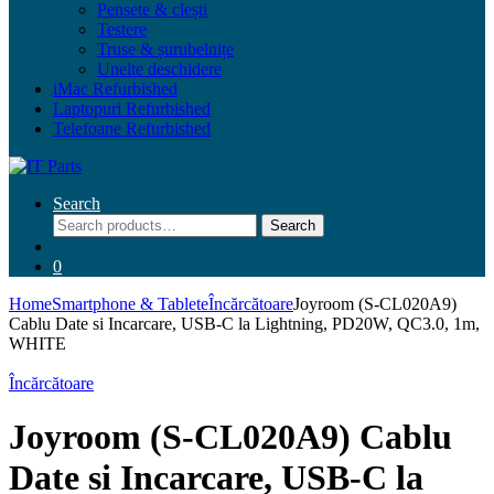
Pensete & clești
Testere
Truse & șurubelnițe
Unelte deschidere
iMac Refurbished
Laptopuri Refurbished
Telefoane Refurbished
Search
Search
Search
for:
0
Home
Smartphone & Tablete
Încărcătoare
Joyroom (S-CL020A9)
Cablu Date si Incarcare, USB-C la Lightning, PD20W, QC3.0, 1m,
WHITE
Încărcătoare
Joyroom (S-CL020A9) Cablu
Date si Incarcare, USB-C la