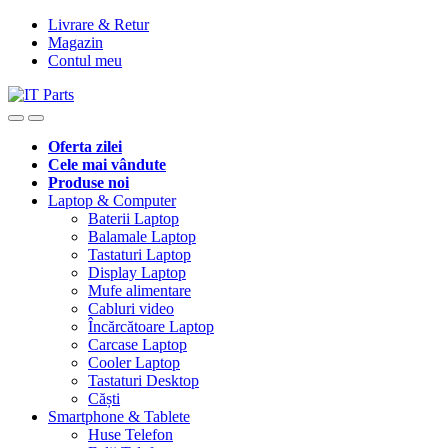
Livrare & Retur
Magazin
Contul meu
Oferta zilei
Cele mai vândute
Produse noi
Laptop & Computer
Baterii Laptop
Balamale Laptop
Tastaturi Laptop
Display Laptop
Mufe alimentare
Cabluri video
Încărcătoare Laptop
Carcase Laptop
Cooler Laptop
Tastaturi Desktop
Căști
Smartphone & Tablete
Huse Telefon