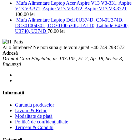
Mufa Alimentare Laptop Acer Aspire V13 V3-331, Aspire
V13 V3-371, Aspire V13 V3-372, Aspire V13 V3-372T
100,00
lei
Mufa Alimentare Laptop Dell 0U374D, CN-0U374D,
DC30100430L, DC30100530L, JAL10, Latitude E4300,
U3740, U374D
70,00
lei
Ai o întrebare? Ne poți suna și te vom ajuta!
+40 749 298 572
Adresă
Drumul Gura Făgetului, nr. 103-105, Et. 2, Ap. 18, Sector 3,
București
Informații
Garanția produselor
Livrare & Retur
Modalitate de plată
Politică de confidențialitate
Termeni & Condiții
Categorii