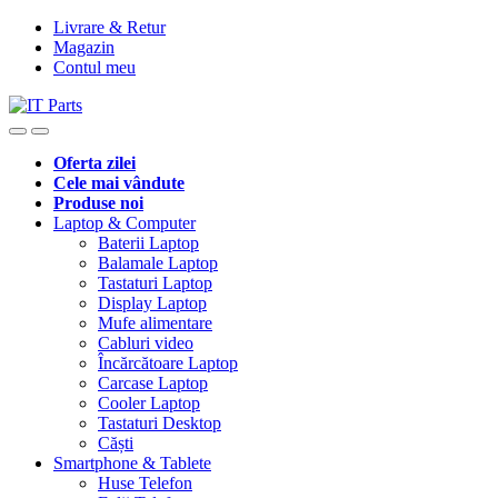
Livrare & Retur
Magazin
Contul meu
Oferta zilei
Cele mai vândute
Produse noi
Laptop & Computer
Baterii Laptop
Balamale Laptop
Tastaturi Laptop
Display Laptop
Mufe alimentare
Cabluri video
Încărcătoare Laptop
Carcase Laptop
Cooler Laptop
Tastaturi Desktop
Căști
Smartphone & Tablete
Huse Telefon