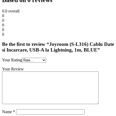
0.0
overall
0
0
0
0
0
Be the first to review “Joyroom (S-L316) Cablu Date
si Incarcare, USB-A la Lightning, 1m, BLUE”
Your Rating
Your Review
Name
*