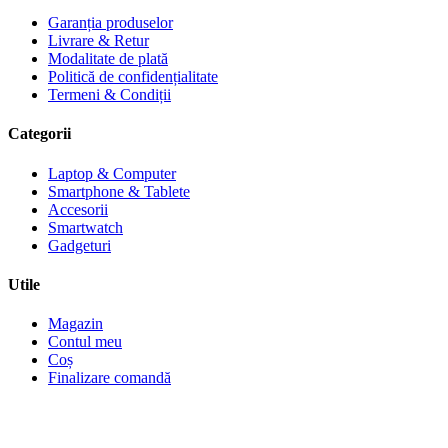
Garanția produselor
Livrare & Retur
Modalitate de plată
Politică de confidențialitate
Termeni & Condiții
Categorii
Laptop & Computer
Smartphone & Tablete
Accesorii
Smartwatch
Gadgeturi
Utile
Magazin
Contul meu
Coș
Finalizare comandă