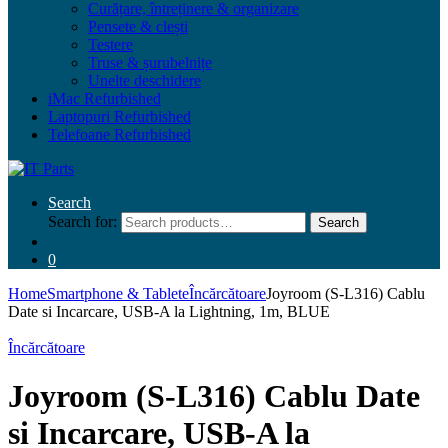
Curățare, întreținere & organizare
Pensete & clești
Testere
Truse & șurubelnițe
Unelte deschidere
iMac Refurbished
Laptopuri Refurbished
Telefoane Refurbished
Search
Search for:
Search
0
Home
Smartphone & Tablete
Încărcătoare
Joyroom (S-L316) Cablu
Date si Incarcare, USB-A la Lightning, 1m, BLUE
Încărcătoare
Joyroom (S-L316) Cablu Date
si Incarcare, USB-A la