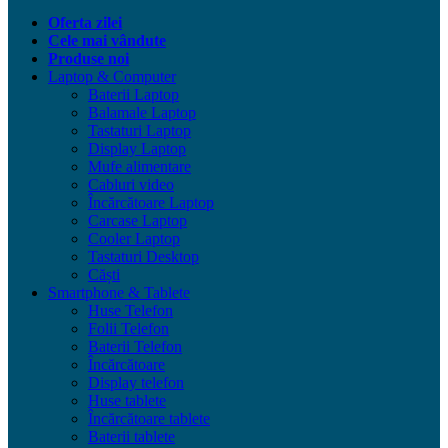
Oferta zilei
Cele mai vândute
Produse noi
Laptop & Computer
Baterii Laptop
Balamale Laptop
Tastaturi Laptop
Display Laptop
Mufe alimentare
Cabluri video
Încărcătoare Laptop
Carcase Laptop
Cooler Laptop
Tastaturi Desktop
Căști
Smartphone & Tablete
Huse Telefon
Folii Telefon
Baterii Telefon
Încărcătoare
Display telefon
Huse tablete
Încărcătoare tablete
Baterii tablete