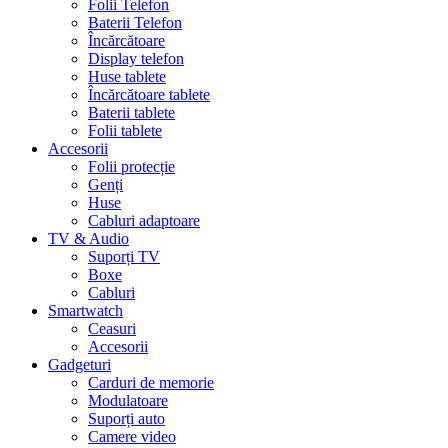
Folii Telefon
Baterii Telefon
Încărcătoare
Display telefon
Huse tablete
Încărcătoare tablete
Baterii tablete
Folii tablete
Accesorii
Folii protecție
Genți
Huse
Cabluri adaptoare
TV & Audio
Suporți TV
Boxe
Cabluri
Smartwatch
Ceasuri
Accesorii
Gadgeturi
Carduri de memorie
Modulatoare
Suporți auto
Camere video