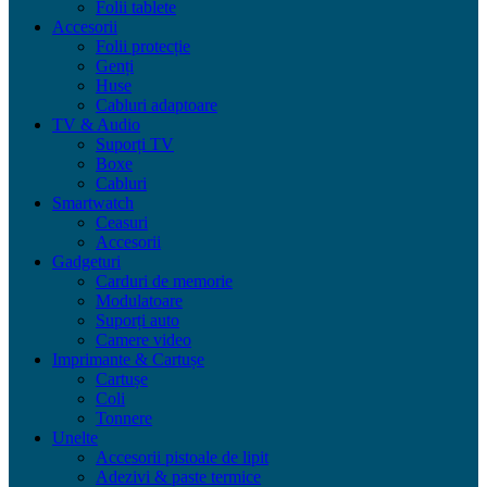
Folii tablete
Accesorii
Folii protecție
Genți
Huse
Cabluri adaptoare
TV & Audio
Suporți TV
Boxe
Cabluri
Smartwatch
Ceasuri
Accesorii
Gadgeturi
Carduri de memorie
Modulatoare
Suporți auto
Camere video
Imprimante & Cartușe
Cartușe
Coli
Tonnere
Unelte
Accesorii pistoale de lipit
Adezivi & paste termice