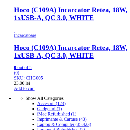
Hoco (C109A) Incarcator Retea, 18W,
1xUSB-A, QC 3.0, WHITE
Încărcătoare
Hoco (C109A) Incarcator Retea, 18W,
1xUSB-A, QC 3.0, WHITE
0
out of 5
(0)
SKU: CHG005
23,00
lei
Add to cart
Show All Categories
Accesorii
(123)
Gadgeturi
(1)
iMac Refurbished
(1)
Imprimante & Cartuse
(43)
Laptop & Computer
(35.423)
Laptopuri Refurbished
(2)