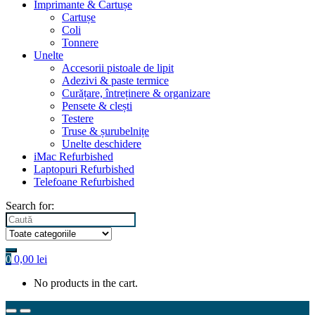
Imprimante & Cartușe
Cartușe
Coli
Tonnere
Unelte
Accesorii pistoale de lipit
Adezivi & paste termice
Curățare, întreținere & organizare
Pensete & clești
Testere
Truse & șurubelnițe
Unelte deschidere
iMac Refurbished
Laptopuri Refurbished
Telefoane Refurbished
Search for:
0
0,00
lei
No products in the cart.