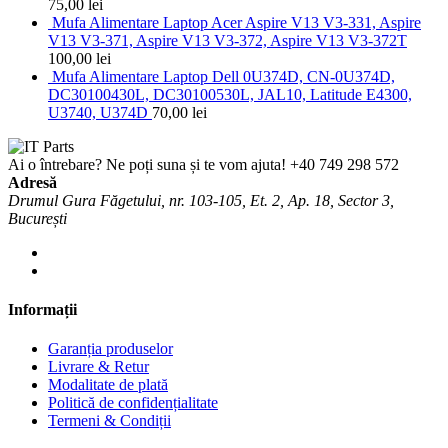
75,00
lei
Mufa Alimentare Laptop Acer Aspire V13 V3-331, Aspire
V13 V3-371, Aspire V13 V3-372, Aspire V13 V3-372T
100,00
lei
Mufa Alimentare Laptop Dell 0U374D, CN-0U374D,
DC30100430L, DC30100530L, JAL10, Latitude E4300,
U3740, U374D
70,00
lei
Ai o întrebare? Ne poți suna și te vom ajuta!
+40 749 298 572
Adresă
Drumul Gura Făgetului, nr. 103-105, Et. 2, Ap. 18, Sector 3,
București
Informații
Garanția produselor
Livrare & Retur
Modalitate de plată
Politică de confidențialitate
Termeni & Condiții