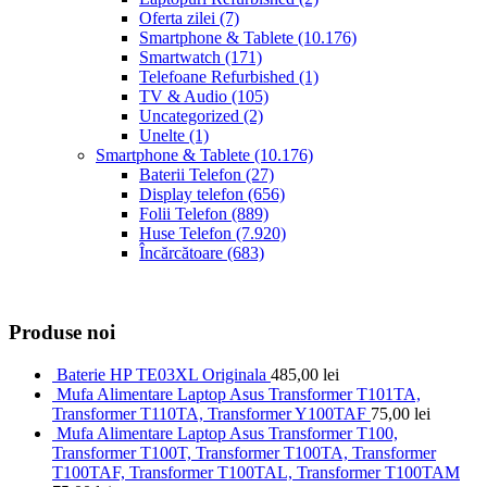
Oferta zilei
(7)
Smartphone & Tablete
(10.176)
Smartwatch
(171)
Telefoane Refurbished
(1)
TV & Audio
(105)
Uncategorized
(2)
Unelte
(1)
Smartphone & Tablete
(10.176)
Baterii Telefon
(27)
Display telefon
(656)
Folii Telefon
(889)
Huse Telefon
(7.920)
Încărcătoare
(683)
Produse noi
Baterie HP TE03XL Originala
485,00
lei
Mufa Alimentare Laptop Asus Transformer T101TA,
Transformer T110TA, Transformer Y100TAF
75,00
lei
Mufa Alimentare Laptop Asus Transformer T100,
Transformer T100T, Transformer T100TA, Transformer
T100TAF, Transformer T100TAL, Transformer T100TAM