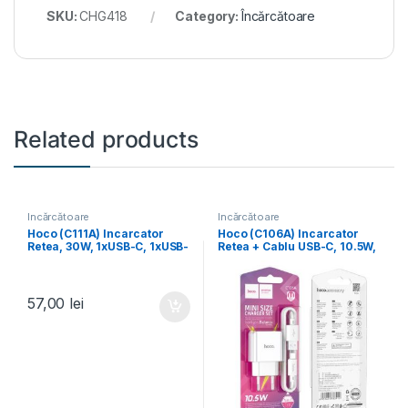
SKU:
CHG418
Category:
Încărcătoare
Related products
Încărcătoare
Încărcătoare
Hoco (C111A) Incarcator
Hoco (C106A) Incarcator
Retea, 30W, 1xUSB-C, 1xUSB-
Retea + Cablu USB-C, 10.5W,
A, PD, QC 3.0, WHITE
2.1A, 1xUSB-A, QC 3.0,
WHITE
57,00
lei