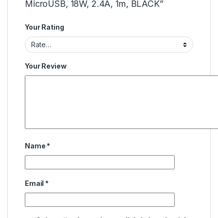
MicroUSB, 18W, 2.4A, 1m, BLACK”
Your Rating
Your Review
Name
*
Email
*