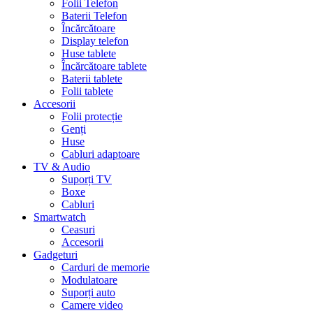
Folii Telefon
Baterii Telefon
Încărcătoare
Display telefon
Huse tablete
Încărcătoare tablete
Baterii tablete
Folii tablete
Accesorii
Folii protecție
Genți
Huse
Cabluri adaptoare
TV & Audio
Suporți TV
Boxe
Cabluri
Smartwatch
Ceasuri
Accesorii
Gadgeturi
Carduri de memorie
Modulatoare
Suporți auto
Camere video