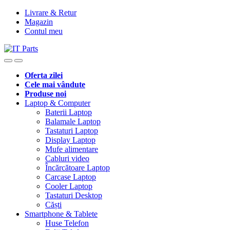
Livrare & Retur
Magazin
Contul meu
Oferta zilei
Cele mai vândute
Produse noi
Laptop & Computer
Baterii Laptop
Balamale Laptop
Tastaturi Laptop
Display Laptop
Mufe alimentare
Cabluri video
Încărcătoare Laptop
Carcase Laptop
Cooler Laptop
Tastaturi Desktop
Căști
Smartphone & Tablete
Huse Telefon