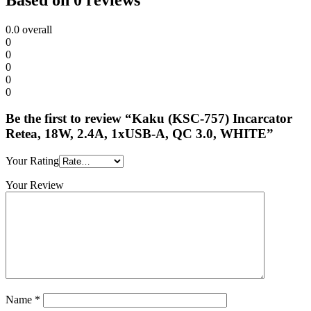
0.0
overall
0
0
0
0
0
Be the first to review “Kaku (KSC-757) Incarcator
Retea, 18W, 2.4A, 1xUSB-A, QC 3.0, WHITE”
Your Rating
Your Review
Name
*