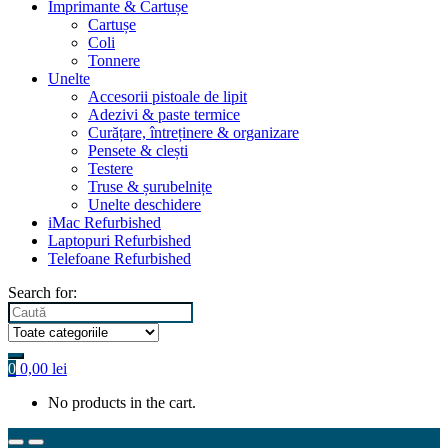
Imprimante & Cartușe
Cartușe
Coli
Tonnere
Unelte
Accesorii pistoale de lipit
Adezivi & paste termice
Curățare, întreținere & organizare
Pensete & clești
Testere
Truse & șurubelnițe
Unelte deschidere
iMac Refurbished
Laptopuri Refurbished
Telefoane Refurbished
Search for:
0
0,00
lei
No products in the cart.