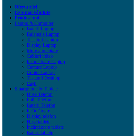
Oferta zilei
Cele mai vândute
Produse noi
Laptop & Computer
Baterii Laptop
Balamale Laptop
Tastaturi Laptop
Display Laptop
Mufe alimentare
Cabluri video
Încărcătoare Laptop
Carcase Laptop
Cooler Laptop
Tastaturi Desktop
Căști
Smartphone & Tablete
Huse Telefon
Folii Telefon
Baterii Telefon
Încărcătoare
Display telefon
Huse tablete
Încărcătoare tablete
Baterii tablete