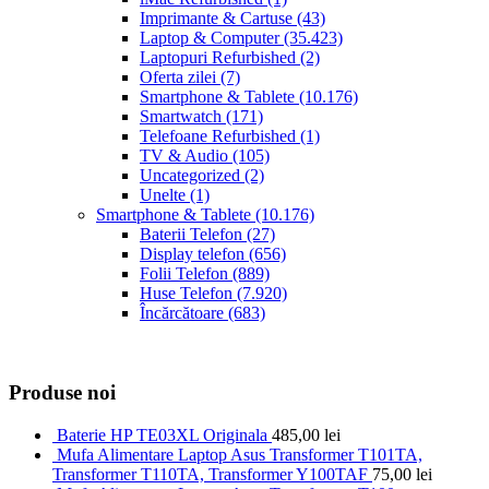
Imprimante & Cartuse
(43)
Laptop & Computer
(35.423)
Laptopuri Refurbished
(2)
Oferta zilei
(7)
Smartphone & Tablete
(10.176)
Smartwatch
(171)
Telefoane Refurbished
(1)
TV & Audio
(105)
Uncategorized
(2)
Unelte
(1)
Smartphone & Tablete
(10.176)
Baterii Telefon
(27)
Display telefon
(656)
Folii Telefon
(889)
Huse Telefon
(7.920)
Încărcătoare
(683)
Produse noi
Baterie HP TE03XL Originala
485,00
lei
Mufa Alimentare Laptop Asus Transformer T101TA,
Transformer T110TA, Transformer Y100TAF
75,00
lei