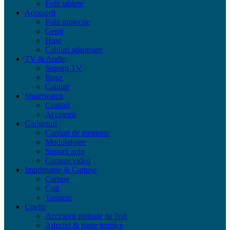
Folii tablete
Accesorii
Folii protecție
Genți
Huse
Cabluri adaptoare
TV & Audio
Suporți TV
Boxe
Cabluri
Smartwatch
Ceasuri
Accesorii
Gadgeturi
Carduri de memorie
Modulatoare
Suporți auto
Camere video
Imprimante & Cartușe
Cartușe
Coli
Tonnere
Unelte
Accesorii pistoale de lipit
Adezivi & paste termice