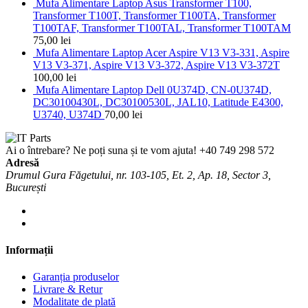
Mufa Alimentare Laptop Asus Transformer T100,
Transformer T100T, Transformer T100TA, Transformer
T100TAF, Transformer T100TAL, Transformer T100TAM
75,00
lei
Mufa Alimentare Laptop Acer Aspire V13 V3-331, Aspire
V13 V3-371, Aspire V13 V3-372, Aspire V13 V3-372T
100,00
lei
Mufa Alimentare Laptop Dell 0U374D, CN-0U374D,
DC30100430L, DC30100530L, JAL10, Latitude E4300,
U3740, U374D
70,00
lei
Ai o întrebare? Ne poți suna și te vom ajuta!
+40 749 298 572
Adresă
Drumul Gura Făgetului, nr. 103-105, Et. 2, Ap. 18, Sector 3,
București
Informații
Garanția produselor
Livrare & Retur
Modalitate de plată