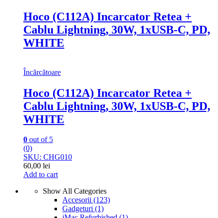
Hoco (C112A) Incarcator Retea +
Cablu Lightning, 30W, 1xUSB-C, PD,
WHITE
Încărcătoare
Hoco (C112A) Incarcator Retea +
Cablu Lightning, 30W, 1xUSB-C, PD,
WHITE
0
out of 5
(0)
SKU: CHG010
60,00
lei
Add to cart
Show All Categories
Accesorii
(123)
Gadgeturi
(1)
iMac Refurbished
(1)