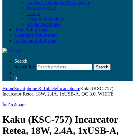
Curățare, întreținere & organizare
Pensete & clești
Testere
Truse & șurubelnițe
Unelte deschidere
iMac Refurbished
Laptopuri Refurbished
Telefoane Refurbished
Search
Search for:
Search
0
Home
Smartphone & Tablete
Încărcătoare
Kaku (KSC-757)
Incarcator Retea, 18W, 2.4A, 1xUSB-A, QC 3.0, WHITE
Încărcătoare
Kaku (KSC-757) Incarcator
Retea, 18W, 2.4A, 1xUSB-A,