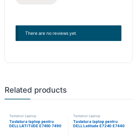
There are no reviews yet.
Related products
Tastaturi Laptop
Tastaturi Laptop
Tastatura laptop pentru
Tastatura laptop pentru
DELL LATITUDE E7450 7490
DELL Latitude E7240 E7440
7480 5480 5470 E7470 3350
E7420 iluminata (BACKLIT)
E7470 E5470 3340 E7450