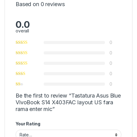
Based on 0 reviews
0.0
overall
0
0
0
0
0
Be the first to review “Tastatura Asus Blue
VivoBook S14 X403FAC layout US fara
rama enter mic”
Your Rating