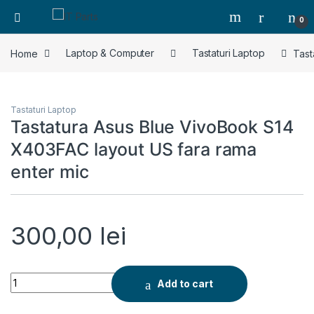
0
Home
Laptop & Computer
Tastaturi Laptop
Tast
Tastaturi Laptop
Tastatura Asus Blue VivoBook S14
X403FAC layout US fara rama
enter mic
300,00
lei
Tastatura Asus Blue VivoBook S14 X403FAC layout US fara ra
Add to cart