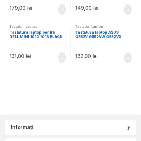
E5450 7350 3340 E7450
E5450 iluminata dual
179,00
lei
149,00
lei
pointing UK
Tastaturi Laptop
Tastaturi Laptop
Tastatura laptop pentru
Tastatura laptop ASUS
DELL MINI 1012 1018 BLACK
G552V G552VW G552VX
FZ50JX GL752VW GL552
G551JW neagra iluminata
131,00
lei
182,00
lei
Informații