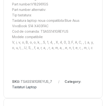
Part number:V182961GS
Part number alternativ:
Tip tastatura:
Tastatura laptop noua compatibila Blue Asus
VivoBook S14 X403FAC
Cod de comanda: TSASS141GREYUS
Modele compatibile:
V, i, v, o, B, o, o, k, , S, 1, 4, , X, 4, 0, 3, F, A, C, , l, a, y,
o, u, t, , U, S, , f, a, r, a, , r, a, m, a, , e, n, t, e, r, , m, i, c
SKU:
TSASS141GREYUS_7
Category:
Tastaturi Laptop