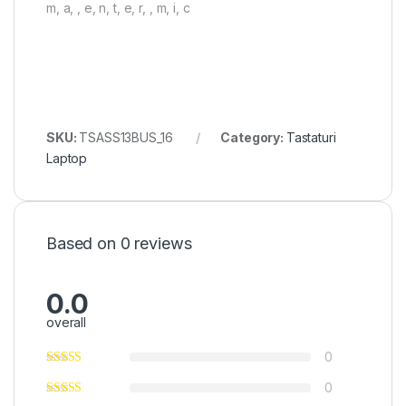
m, a, , e, n, t, e, r, , m, i, c
SKU:
TSASS13BUS_16
Category:
Tastaturi
Laptop
Based on 0 reviews
0.0
overall
0
0