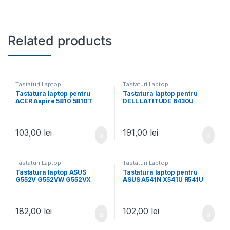
Related products
Tastaturi Laptop
Tastaturi Laptop
Tastatura laptop pentru
Tastatura laptop pentru
ACER Aspire 5810 5810T
DELL LATITUDE 6430U
5810TG 5810TZ 5741G
iluminata
5742G 5745 5750G 5349 5733
5733Z 5749 5749Z
103,00
lei
191,00
lei
Tastaturi Laptop
Tastaturi Laptop
Tastatura laptop ASUS
Tastatura laptop pentru
G552V G552VW G552VX
ASUS A541N X541U R541U
FZ50JX GL752VW GL552
K541U P541
G551JW neagra iluminata
182,00
lei
102,00
lei