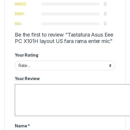
0
0
0
Be the first to review “Tastatura Asus Eee
PC X101H layout US fara rama enter mic”
Your Rating
Your Review
Name
*