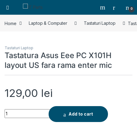
0
Home
Laptop & Computer
Tastaturi Laptop
Tast
Tastaturi Laptop
Tastatura Asus Eee PC X101H
layout US fara rama enter mic
129,00
lei
Tastatura Asus Eee PC X101H layout US fara rama enter mic q
Add to cart