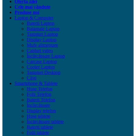
Oferta zilei
Cele mai vândute
Produse noi
Laptop & Computer
Baterii Laptop
Balamale Laptop
Tastaturi Laptop
Display Laptop
Mufe alimentare
Cabluri video
Încărcătoare Laptop
Carcase Laptop
Cooler Laptop
Tastaturi Desktop
Căști
Smartphone & Tablete
Huse Telefon
Folii Telefon
Baterii Telefon
Încărcătoare
Display telefon
Huse tablete
Încărcătoare tablete
Baterii tablete
Folii tablete