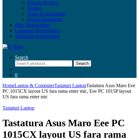
Pensete & clești
Testere
Truse & șurubelnițe
Unelte deschidere
iMac Refurbished
Laptopuri Refurbished
Telefoane Refurbished
Search
Search
Search
for:
0
Home
Laptop & Computer
Tastaturi Laptop
Tastatura Asus Maro Eee
PC 1015CX layout US fara rama enter mic, Eee PC 1015P layout
US fara rama enter mic
Tastaturi Laptop
Tastatura Asus Maro Eee PC
1015CX layout US fara rama