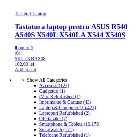
Tastaturi Laptop
Tastatura laptop pentru ASUS R540
A540S X540L X540LA X544 X540S
0
out of 5
(0)
SKU: KBAS08
102,00
lei
Add to cart
Show All Categories
Accesorii
(123)
Gadgeturi
(1)
iMac Refurbished
(1)
Imprimante & Cartuse
(43)
Laptop & Computer
(35.423)
Laptopuri Refurbished
(2)
Oferta zilei
(7)
Smartphone & Tablete
(10.176)
Smartwatch
(171)
Telefoane Refurbished
(1)