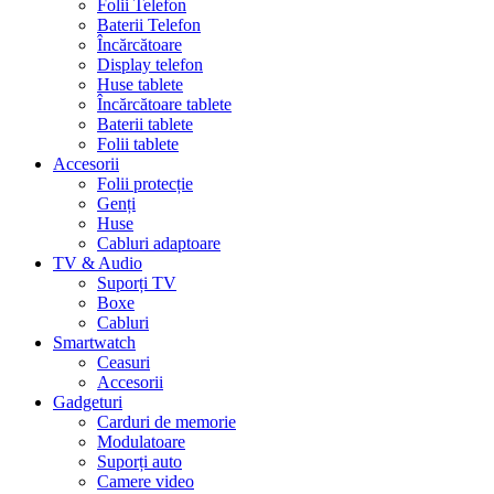
Folii Telefon
Baterii Telefon
Încărcătoare
Display telefon
Huse tablete
Încărcătoare tablete
Baterii tablete
Folii tablete
Accesorii
Folii protecție
Genți
Huse
Cabluri adaptoare
TV & Audio
Suporți TV
Boxe
Cabluri
Smartwatch
Ceasuri
Accesorii
Gadgeturi
Carduri de memorie
Modulatoare
Suporți auto
Camere video