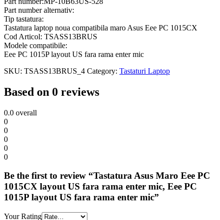
Part number:MP-10B63US-528
fara
Part number alternativ:
rama
Tip tastatura:
enter
Tastatura laptop noua compatibila maro Asus Eee PC 1015CX
mic
Cod Articol: TSASS13BRUS
quantity
Modele compatibile:
Eee PC 1015P layout US fara rama enter mic
SKU:
TSASS13BRUS_4
Category:
Tastaturi Laptop
Based on 0 reviews
0.0
overall
0
0
0
0
0
Be the first to review “Tastatura Asus Maro Eee PC
1015CX layout US fara rama enter mic, Eee PC
1015P layout US fara rama enter mic”
Your Rating