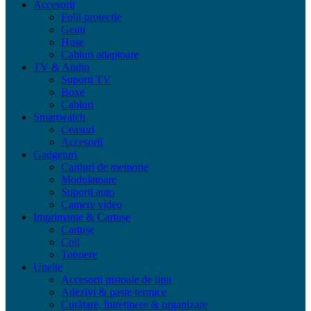
Accesorii
Folii protecție
Genți
Huse
Cabluri adaptoare
TV & Audio
Suporți TV
Boxe
Cabluri
Smartwatch
Ceasuri
Accesorii
Gadgeturi
Carduri de memorie
Modulatoare
Suporți auto
Camere video
Imprimante & Cartușe
Cartușe
Coli
Tonnere
Unelte
Accesorii pistoale de lipit
Adezivi & paste termice
Curățare, întreținere & organizare