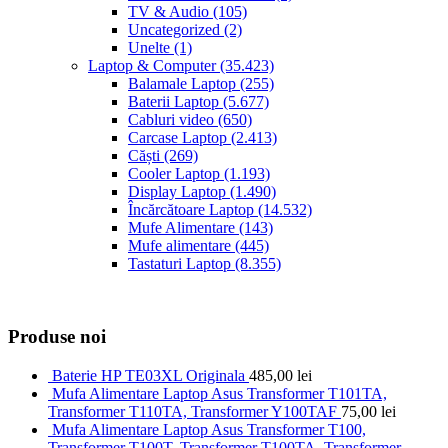
TV & Audio
(105)
Uncategorized
(2)
Unelte
(1)
Laptop & Computer
(35.423)
Balamale Laptop
(255)
Baterii Laptop
(5.677)
Cabluri video
(650)
Carcase Laptop
(2.413)
Căști
(269)
Cooler Laptop
(1.193)
Display Laptop
(1.490)
Încărcătoare Laptop
(14.532)
Mufe Alimentare
(143)
Mufe alimentare
(445)
Tastaturi Laptop
(8.355)
Produse noi
Baterie HP TE03XL Originala
485,00
lei
Mufa Alimentare Laptop Asus Transformer T101TA,
Transformer T110TA, Transformer Y100TAF
75,00
lei
Mufa Alimentare Laptop Asus Transformer T100,
Transformer T100T, Transformer T100TA, Transformer