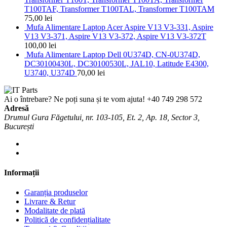
T100TAF, Transformer T100TAL, Transformer T100TAM
75,00
lei
Mufa Alimentare Laptop Acer Aspire V13 V3-331, Aspire
V13 V3-371, Aspire V13 V3-372, Aspire V13 V3-372T
100,00
lei
Mufa Alimentare Laptop Dell 0U374D, CN-0U374D,
DC30100430L, DC30100530L, JAL10, Latitude E4300,
U3740, U374D
70,00
lei
Ai o întrebare? Ne poți suna și te vom ajuta!
+40 749 298 572
Adresă
Drumul Gura Făgetului, nr. 103-105, Et. 2, Ap. 18, Sector 3,
București
Informații
Garanția produselor
Livrare & Retur
Modalitate de plată
Politică de confidențialitate