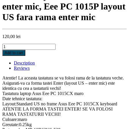
enter mic, Eee PC 1015P layout
US fara rama enter mic
120,00
lei
Tastatura
Asus
Add to cart
Maro
Eee
Description
PC
Reviews
1015CX
layout
Atentie! La aceasta tastatura se va folosi rama de la tastatura veche.
US
Asigurati-va ca forma tastei Enter (layout US – enter mic) este
fara
identica cu cea a tastaturii vechi!
rama
Tastatura laptop Asus Eee PC 1015CX maro
enter
Date tehnice tastatura:
mic,
Layout:Standard US no frame Asus Eee PC 1015CX keyboard
Eee
ATENTIE LA FORMA TASTEI ENTER! SE VA FOLOSI
PC
RAMA TASTATURII VECHI!
1015P
Culoare:maro
layout
Greutate:0.25kg
US