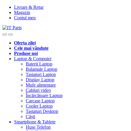
Livrare & Retur
Magazin
Contul meu
Oferta zilei
Cele mai vândute
Produse noi
Laptop & Computer
Baterii Laptop
Balamale Laptop
Tastaturi Laptop
Display Laptop
Mufe alimentare
Cabluri video
Încărcătoare Laptop
Carcase Laptop
Cooler Laptop
Tastaturi Desktop
Căști
Smartphone & Tablete
Huse Telefon