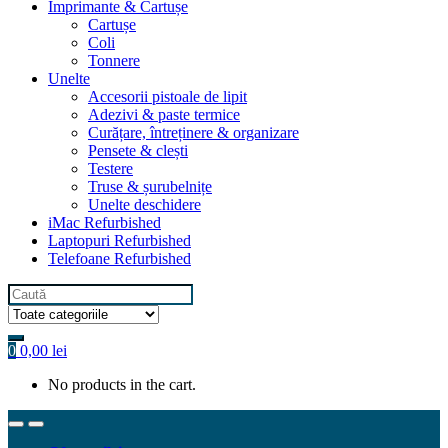
Imprimante & Cartușe
Cartușe
Coli
Tonnere
Unelte
Accesorii pistoale de lipit
Adezivi & paste termice
Curățare, întreținere & organizare
Pensete & clești
Testere
Truse & șurubelnițe
Unelte deschidere
iMac Refurbished
Laptopuri Refurbished
Telefoane Refurbished
Search
for:
0
0,00
lei
No products in the cart.