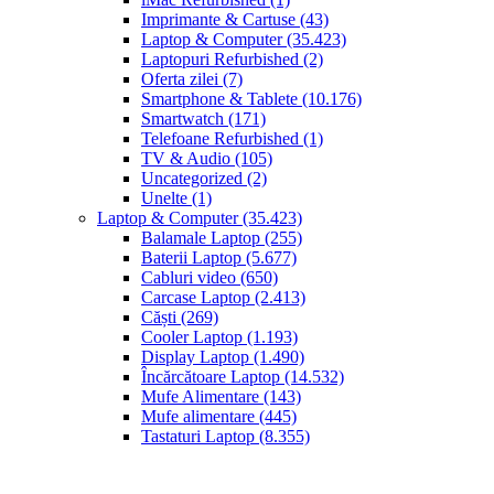
Imprimante & Cartuse
(43)
Laptop & Computer
(35.423)
Laptopuri Refurbished
(2)
Oferta zilei
(7)
Smartphone & Tablete
(10.176)
Smartwatch
(171)
Telefoane Refurbished
(1)
TV & Audio
(105)
Uncategorized
(2)
Unelte
(1)
Laptop & Computer
(35.423)
Balamale Laptop
(255)
Baterii Laptop
(5.677)
Cabluri video
(650)
Carcase Laptop
(2.413)
Căști
(269)
Cooler Laptop
(1.193)
Display Laptop
(1.490)
Încărcătoare Laptop
(14.532)
Mufe Alimentare
(143)
Mufe alimentare
(445)
Tastaturi Laptop
(8.355)