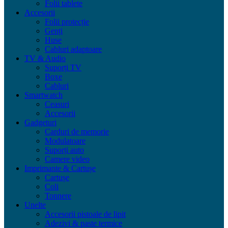
Folii tablete
Accesorii
Folii protecție
Genți
Huse
Cabluri adaptoare
TV & Audio
Suporți TV
Boxe
Cabluri
Smartwatch
Ceasuri
Accesorii
Gadgeturi
Carduri de memorie
Modulatoare
Suporți auto
Camere video
Imprimante & Cartușe
Cartușe
Coli
Tonnere
Unelte
Accesorii pistoale de lipit
Adezivi & paste termice