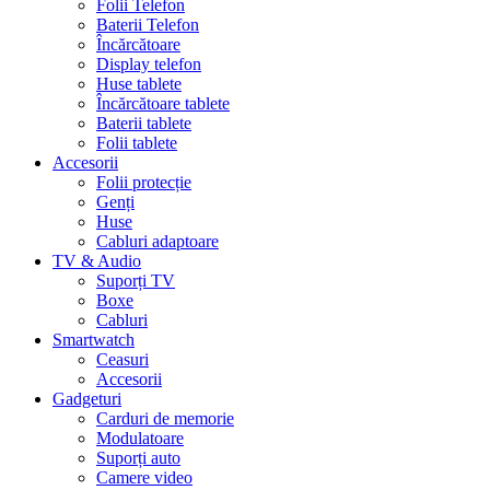
Folii Telefon
Baterii Telefon
Încărcătoare
Display telefon
Huse tablete
Încărcătoare tablete
Baterii tablete
Folii tablete
Accesorii
Folii protecție
Genți
Huse
Cabluri adaptoare
TV & Audio
Suporți TV
Boxe
Cabluri
Smartwatch
Ceasuri
Accesorii
Gadgeturi
Carduri de memorie
Modulatoare
Suporți auto
Camere video