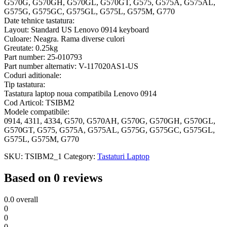
G570G, G570GH, G570GL, G570GT, G575, G575A, G575AL,
G575G, G575GC, G575GL, G575L, G575M, G770
Date tehnice tastatura:
Layout: Standard US Lenovo 0914 keyboard
Culoare: Neagra. Rama diverse culori
Greutate: 0.25kg
Part number: 25-010793
Part number alternativ: V-117020AS1-US
Coduri aditionale:
Tip tastatura:
Tastatura laptop noua compatibila Lenovo 0914
Cod Articol: TSIBM2
Modele compatibile:
0914, 4311, 4334, G570, G570AH, G570G, G570GH, G570GL,
G570GT, G575, G575A, G575AL, G575G, G575GC, G575GL,
G575L, G575M, G770
SKU:
TSIBM2_1
Category:
Tastaturi Laptop
Based on 0 reviews
0.0
overall
0
0
0