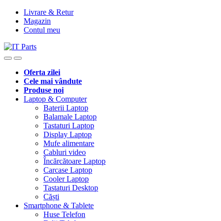
Livrare & Retur
Magazin
Contul meu
Oferta zilei
Cele mai vândute
Produse noi
Laptop & Computer
Baterii Laptop
Balamale Laptop
Tastaturi Laptop
Display Laptop
Mufe alimentare
Cabluri video
Încărcătoare Laptop
Carcase Laptop
Cooler Laptop
Tastaturi Desktop
Căști
Smartphone & Tablete
Huse Telefon