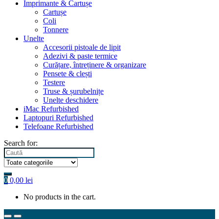
Imprimante & Cartușe
Cartușe
Coli
Tonnere
Unelte
Accesorii pistoale de lipit
Adezivi & paste termice
Curățare, întreținere & organizare
Pensete & clești
Testere
Truse & șurubelnițe
Unelte deschidere
iMac Refurbished
Laptopuri Refurbished
Telefoane Refurbished
Search for:
0
0,00
lei
No products in the cart.