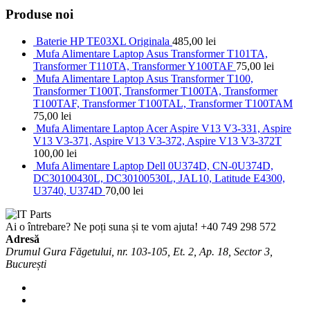
Produse noi
Baterie HP TE03XL Originala
485,00
lei
Mufa Alimentare Laptop Asus Transformer T101TA,
Transformer T110TA, Transformer Y100TAF
75,00
lei
Mufa Alimentare Laptop Asus Transformer T100,
Transformer T100T, Transformer T100TA, Transformer
T100TAF, Transformer T100TAL, Transformer T100TAM
75,00
lei
Mufa Alimentare Laptop Acer Aspire V13 V3-331, Aspire
V13 V3-371, Aspire V13 V3-372, Aspire V13 V3-372T
100,00
lei
Mufa Alimentare Laptop Dell 0U374D, CN-0U374D,
DC30100430L, DC30100530L, JAL10, Latitude E4300,
U3740, U374D
70,00
lei
Ai o întrebare? Ne poți suna și te vom ajuta!
+40 749 298 572
Adresă
Drumul Gura Făgetului, nr. 103-105, Et. 2, Ap. 18, Sector 3,
București