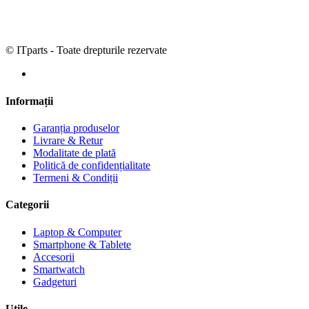
© ITparts - Toate drepturile rezervate
Informații
Garanția produselor
Livrare & Retur
Modalitate de plată
Politică de confidențialitate
Termeni & Condiții
Categorii
Laptop & Computer
Smartphone & Tablete
Accesorii
Smartwatch
Gadgeturi
Utile