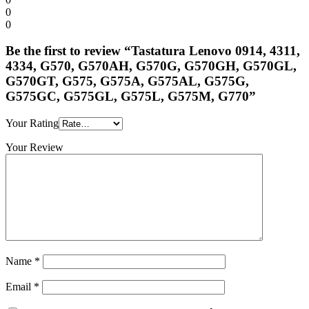
0
0
Be the first to review “Tastatura Lenovo 0914, 4311,
4334, G570, G570AH, G570G, G570GH, G570GL,
G570GT, G575, G575A, G575AL, G575G,
G575GC, G575GL, G575L, G575M, G770”
Your Rating
Your Review
Name
*
Email
*