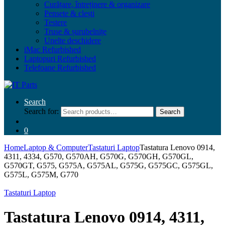
Curățare, întreținere & organizare
Pensete & clești
Testere
Truse & șurubelnițe
Unelte deschidere
iMac Refurbished
Laptopuri Refurbished
Telefoane Refurbished
Search
Search for:
Search
0
Home
Laptop & Computer
Tastaturi Laptop
Tastatura Lenovo 0914,
4311, 4334, G570, G570AH, G570G, G570GH, G570GL,
G570GT, G575, G575A, G575AL, G575G, G575GC, G575GL,
G575L, G575M, G770
Tastaturi Laptop
Tastatura Lenovo 0914, 4311,