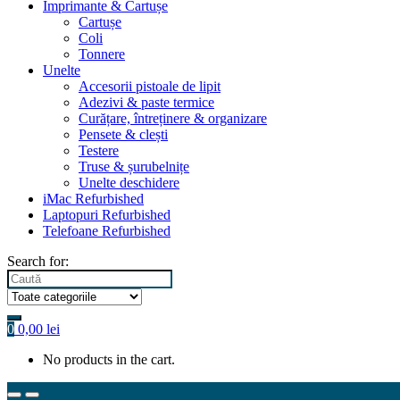
Imprimante & Cartușe
Cartușe
Coli
Tonnere
Unelte
Accesorii pistoale de lipit
Adezivi & paste termice
Curățare, întreținere & organizare
Pensete & clești
Testere
Truse & șurubelnițe
Unelte deschidere
iMac Refurbished
Laptopuri Refurbished
Telefoane Refurbished
Search for:
0
0,00
lei
No products in the cart.