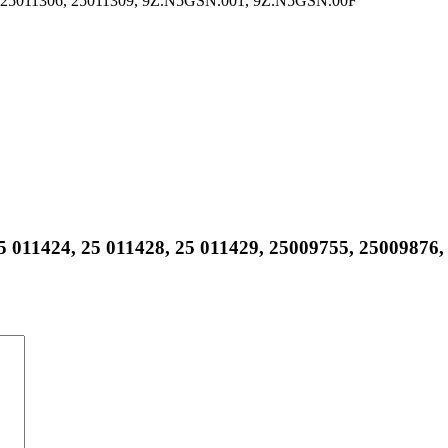
2, 25011306, 25011309, 9Z.N5GSN.001, 9Z.N5GSN.00F
, 25 011424, 25 011428, 25 011429, 25009755, 2500987