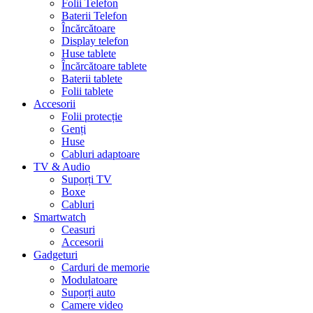
Folii Telefon
Baterii Telefon
Încărcătoare
Display telefon
Huse tablete
Încărcătoare tablete
Baterii tablete
Folii tablete
Accesorii
Folii protecție
Genți
Huse
Cabluri adaptoare
TV & Audio
Suporți TV
Boxe
Cabluri
Smartwatch
Ceasuri
Accesorii
Gadgeturi
Carduri de memorie
Modulatoare
Suporți auto
Camere video