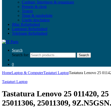
Curățare, întreținere & organizare
Pensete & clești
Testere
Truse & șurubelnițe
Unelte deschidere
iMac Refurbished
Laptopuri Refurbished
Telefoane Refurbished
Search
Search for:
Search
0
Home
Laptop & Computer
Tastaturi Laptop
Tastatura Lenovo 25 011
Tastaturi Laptop
Tastatura Lenovo 25 011420, 25 
25011306, 25011309, 9Z.N5GSN