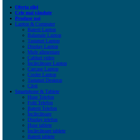
Oferta zilei
Cele mai vândute
Produse noi
Laptop & Computer
Baterii Laptop
Balamale Laptop
Tastaturi Laptop
Display Laptop
Mufe alimentare
Cabluri video
Încărcătoare Laptop
Carcase Laptop
Cooler Laptop
Tastaturi Desktop
Căști
Smartphone & Tablete
Huse Telefon
Folii Telefon
Baterii Telefon
Încărcătoare
Display telefon
Huse tablete
Încărcătoare tablete
Baterii tablete