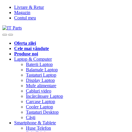
Livrare & Retur
Magazin
Contul meu
Oferta zilei
Cele mai vândute
Produse noi
Laptop & Computer
Baterii Laptop
Balamale Laptop
Tastaturi Laptop
Display Laptop
Mufe alimentare
Cabluri video
Încărcătoare Laptop
Carcase Laptop
Cooler Laptop
Tastaturi Desktop
Căști
Smartphone & Tablete
Huse Telefon