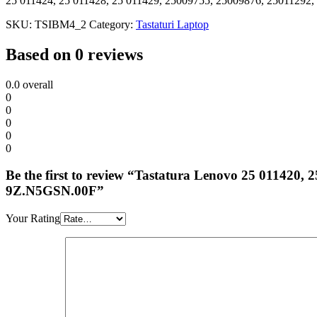
25 011424, 25 011428, 25 011429, 25009755, 25009876, 2501129
SKU:
TSIBM4_2
Category:
Tastaturi Laptop
Based on 0 reviews
0.0
overall
0
0
0
0
0
Be the first to review “Tastatura Lenovo 25 011420
9Z.N5GSN.00F”
Your Rating