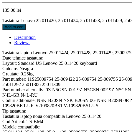
135,00
lei
Tastatura Lenovo 25 011420, 25 011424, 25 011428, 25 011429, 
Add to cart
Description
Reviews
Tastatura laptop Lenovo 25 011424, 25 011428, 25 011429, 2500
Date tehnice tastatura:
Layout: Standard US Lenovo 25 011420 keyboard
Culoare: Neagra
Greutate: 0.25kg
Part number: 11S25009754 25-009422 25-009754 25-009755 25-00
25011292 25011306 25011309
Part number alternativ: 9Z.N5GSN.001 9Z.N5GSN.00F 9Z.N
N4L-GR N4L-RU
Coduri aditionale: NSK-B20SN NSK-B20SN 0G NSK-B20SN 0
109820BK1-UK V-109820BS1 V-109820BS1-US
Tip tastatura:
Tastatura laptop noua compatibila Lenovo 25 011420
Cod Articol: TSIBM4
Modele compatibile: