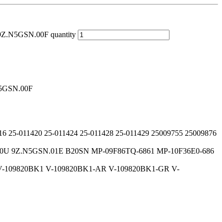
 9Z.N5GSN.00F quantity
.N5GSN.00F
416 25-011420 25-011424 25-011428 25-011429 25009755 25009876
.00U 9Z.N5GSN.01E B20SN MP-09F86TQ-6861 MP-10F36E0-686
V-109820BK1 V-109820BK1-AR V-109820BK1-GR V-