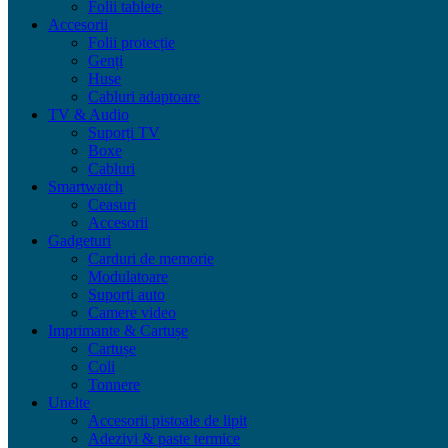
Folii tablete
Accesorii
Folii protecție
Genți
Huse
Cabluri adaptoare
TV & Audio
Suporți TV
Boxe
Cabluri
Smartwatch
Ceasuri
Accesorii
Gadgeturi
Carduri de memorie
Modulatoare
Suporți auto
Camere video
Imprimante & Cartușe
Cartușe
Coli
Tonnere
Unelte
Accesorii pistoale de lipit
Adezivi & paste termice